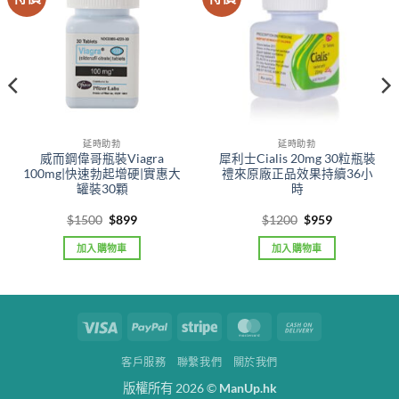
延時助勃
延時助勃
威而鋼偉哥瓶裝Viagra
犀利士Cialis 20mg 30粒瓶裝
100mg|快速勃起增硬|實惠大
禮來原廠正品效果持續36小
罐裝30顆
時
Original
Current
Original
Current
$
1500
$
899
$
1200
$
959
price
price
price
price
was:
is:
was:
is:
加入購物車
加入購物車
$1500.
$899.
$1200.
$959.
Visa
PayPal
Stripe
MasterCard
Cash
On
客戶服務
聯繫我們
關於我們
Delivery
版權所有 2026 ©
ManUp.hk