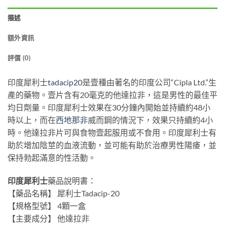
描述
額外資訊
評價 (0)
印度犀利士
tadacip20
是壹種由著名的印度公司“Cipla Ltd.”生
產的藥物。壹片含有20毫克的他達拉非，這是男性的最佳平
均日劑量。印度犀利士效果在30分鐘內開始並持續約48小
時以上，而在
西地那非
威而鋼的情況下，效果只持續約4小
時。他達拉非片可與食物壹起服用或不食用。印度犀利士有
助於增加陰莖的血液流動，並可能有助於治療男性陽痿，並
保持勃起滿意的性活動。
印度犀利士
藥品說明書：
【藥品名稱】 犀利士Tadacip-20
【規格型號】 4顆一盒
【主要成分】 他達拉非