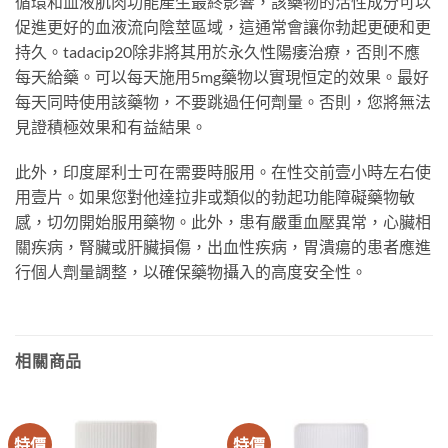
循環和血液肌肉功能產生最終影響，該藥物的活性成分可以
促進更好的血液流向陰莖區域，這通常會讓你勃起更硬和更
持久。tadacip20除非將其用於永久性陽痿治療，否則不應
每天給藥。可以每天施用5mg藥物以實現恒定的效果。最好
每天同時使用該藥物，不要跳過任何劑量。否則，您將無法
見證積極效果和有益結果。
此外，印度犀利士可在需要時服用。在性交前壹小時左右使
用壹片。如果您對他達拉非或類似的勃起功能障礙藥物敏
感，切勿開始服用藥物。此外，患有嚴重血壓異常，心臟相
關疾病，腎臟或肝臟損傷，出血性疾病，胃潰瘍的患者應進
行個人劑量調整，以確保藥物攝入的高度安全性。
相關商品
特價
特價