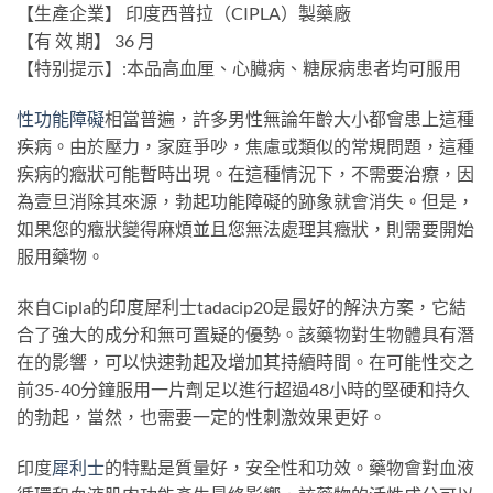
【生產企業】 印度西普拉（CIPLA）製藥廠
【有 效 期】 36 月
【特别提示】:本品高血厘、心臓病、糖尿病患者均可服用
性功能障礙
相當普遍，許多男性無論年齡大小都會患上這種
疾病。由於壓力，家庭爭吵，焦慮或類似的常規問題，這種
疾病的癥狀可能暫時出現。在這種情況下，不需要治療，因
為壹旦消除其來源，勃起功能障礙的跡象就會消失。但是，
如果您的癥狀變得麻煩並且您無法處理其癥狀，則需要開始
服用藥物。
來自Cipla的印度犀利士tadacip20是最好的解決方案，它結
合了強大的成分和無可置疑的優勢。該藥物對生物體具有潛
在的影響，可以快速勃起及增加其持續時間。在可能性交之
前35-40分鐘服用一片劑足以進行超過48小時的堅硬和持久
的勃起，當然，也需要一定的性刺激效果更好。
印度
犀利士
的特點是質量好，安全性和功效。藥物會對血液