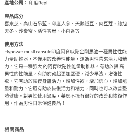
產地公司：
印度Repl
產品成分
喜來芝、高山石吊藍、印度人參、天鵝絨豆、肉豆蔻、總旭
天冬、沙棗蜜、活性雲母、小茴香等
使用方法
Hypower musli capsule印度阿育吠陀金剛馬油一種男性性能
力量助推器，不僅用於改善性能量，還為男性帶來活力和精
力。它是一種強大 的阿育吠陀性能量助推器。有助於提 高
男性的性能量，有助於勃起更加堅硬，減少早洩，增強性
欲。它有助於恢復身體活力，增加性欲，增加信心，增加能
量和耐力。它還有助於恢復活力和精力，同時也可以改善整
體健康。對男性使用過度，萎靡不振有很好的改善和恢復作
用，作為男性日常保健良品！
相關商品