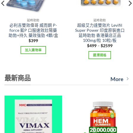
延時助勃
延時助勃
必利吉雙效偉哥 威而鋼 P-
超級艾力達雙效片 Levifil
force 藍P 口服速效壯陽藥
Super Power 印度原裝進口
助勃+持久 藥效強勁 4顆/盒
延時助勃 香港藥店正品
100mg/粒 10粒/板
$
399
Price
$
499
–
$
2599
range:
加入購物車
$499
選擇規格
through
$2599
This
product
has
最新商品
More
multiple
variants.
The
options
may
be
chosen
on
the