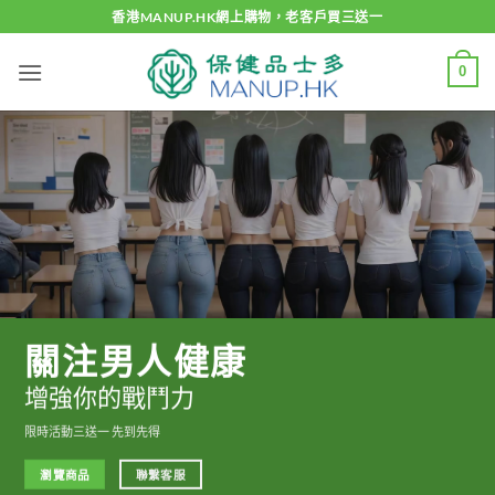
Skip
香港MANUP.HK網上購物，老客戶買三送一
to
content
0
關注男人健康
增強你的戰鬥力
限時活動三送一 先到先得
瀏覽商品
聯繫客服