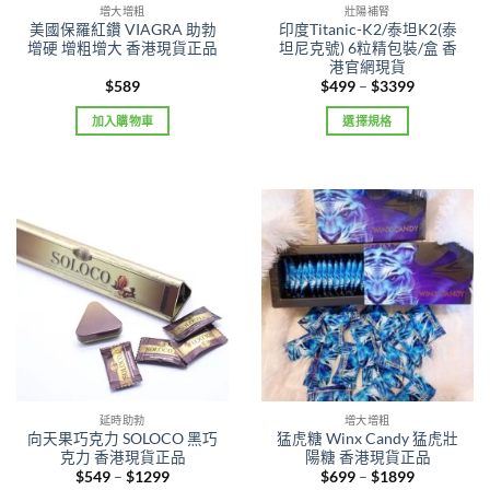
product
增大增粗
壯陽補腎
美國保羅紅鑽 VIAGRA 助勃
印度Titanic-K2/泰坦K2(泰
page
增硬 增粗增大 香港現貨正品
坦尼克號) 6粒精包裝/盒 香
港官網現貨
Price
$
589
$
499
–
$
3399
range:
$499
加入購物車
選擇規格
through
$3399
This
product
has
multiple
variants.
The
options
may
be
chosen
on
the
product
延時助勃
增大增粗
向天果巧克力 SOLOCO 黑巧
猛虎糖 Winx Candy 猛虎壯
page
克力 香港現貨正品
陽糖 香港現貨正品
Price
Price
$
549
–
$
1299
$
699
–
$
1899