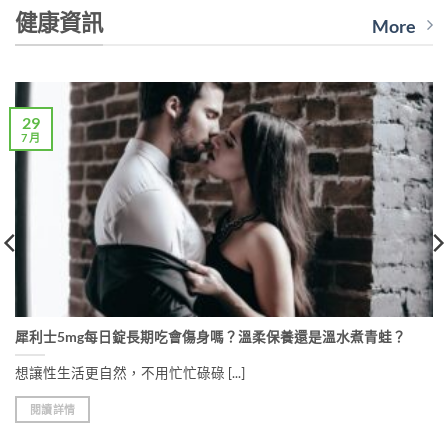
has
has
健康資訊
More
multiple
multiple
variants.
variants.
The
The
options
options
may
may
29
be
be
7 月
chosen
chosen
on
on
the
the
product
product
page
page
犀利士5mg每日錠長期吃會傷身嗎？溫柔保養還是溫水煮青蛙？
想讓性生活更自然，不用忙忙碌碌 [...]
閱讀詳情