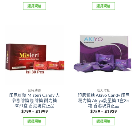
range:
range:
$549
$699
選擇規格
選擇規格
through
through
$1299
$1899
This
This
product
product
has
has
multiple
multiple
variants.
variants.
The
The
options
options
may
may
be
be
chosen
chosen
on
on
the
the
product
product
延時助勃
增大增粗
印尼红糖 Misteri Candy 人
印尼紫糖 Akiyo Candy 印尼
page
page
參咖啡糖 咖啡糖 耐力糖
精力糖 Akiyo能量糖 1盒25
30/1盒 香港現貨正品
粒 香港現貨正品
Price
Price
$
799
–
$
1999
$
759
–
$
1939
range:
range:
$799
$759
選擇規格
選擇規格
through
through
$1999
$1939
This
This
product
product