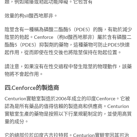
題，例如陽痿或勃起功能障礙。它包含有
效量的枸sil酸西地那非。
陰莖含有一種稱為磷酸二酯酶5（PDE5）的酶，有助於減少
陰莖的勃起。Cenforce （枸ld酸西地那非）屬於含有磷酸二
酯酶5（PDE5）抑製劑的藥物，這種藥物可防止PDE5快速
起作用，從而即使在性交後也將陰莖保持在勃起位置。
請注意，如果沒有在性交過程中發生陰莖的物理動作，該藥
物將不會起作用。
四.
Cenforce
的
製造商
Centurion實驗室製造於2006年成立的印度Cenforce。它被
認為是所有藥品的值得信賴的製造商和供應商。Centurion
實驗室生產的藥物是按照以下行業規範制定的，並使用高質
量的成分。
它的總部位於印度古吉拉特邦。Centurion實驗室因其可治