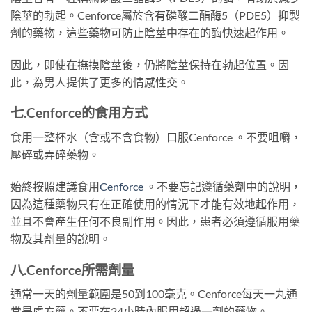
陰莖的勃起。Cenforce屬於含有磷酸二酯酶5（PDE5）抑製
劑的藥物，這些藥物可防止陰莖中存在的酶快速起作用。
因此，即使在撫摸陰莖後，仍將陰莖保持在勃起位置。因
此，為男人提供了更多的情感性交。
七.
Cenforce
的
食用方式
食用一整杯水（含或不含食物）口服Cenforce 。不要咀嚼，
壓碎或弄碎藥物。
始終按照建議食用
Cenforce
。不要忘記遵循藥劑中的說明，
因為這種藥物只有在正確使用的情況下才能有效地起作用，
並且不會產生任何不良副作用。因此，患者必須遵循服用藥
物及其劑量的說明。
八.
Cenforce
所需劑量
通常一天的劑量範圍是50到100毫克。Cenforce每天一丸通
常是處方藥。不要在24小時內服用超過一劑的藥物。