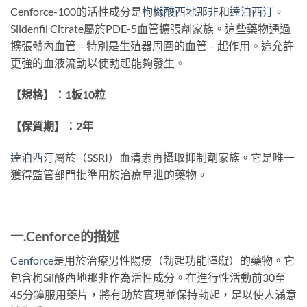
Cenforce-100的活性成分是
枸櫞酸西地那非
和
達泊西汀
。
Sildenfil Citrate屬於PDE-5血管擴張劑家族。這些藥物通過
擴張體內血管 – 特別是生殖器周圍的血管 – 起作用。這允許
更強的血液流動以使勃起能夠發生。
【規格】：1板10粒
【保質期】：2年
達泊西汀
屬於（SSRI）血清素再攝取抑制劑家族。它是唯一
獲得監管部門批準用於治療早泄的藥物。
一.
Cenforce
的
描述
Cenforce
是用於治療男性陽痿（勃起功能障礙）的藥物。它
包含枸Sil酸西地那非作為活性成分。在進行性活動前30至
45分鐘服用藥片，將有助於實現並保持勃起，足以使人滿意