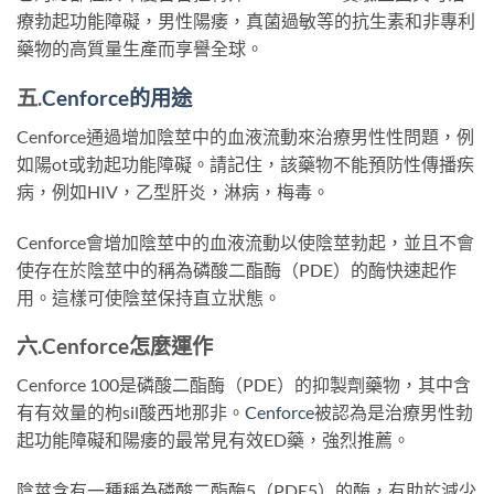
療勃起功能障礙，男性陽痿，真菌過敏等的抗生素和非專利
藥物的高質量生產而享譽全球。
五.
Cenforce
的
用途
Cenforce通過增加陰莖中的血液流動來治療男性性問題，例
如陽ot或勃起功能障礙。請記住，該藥物不能預防性傳播疾
病，例如HIV，乙型肝炎，淋病，梅毒。
Cenforce會增加陰莖中的血液流動以使陰莖勃起，並且不會
使存在於陰莖中的稱為磷酸二酯酶（PDE）的酶快速起作
用。這樣可使陰莖保持直立狀態。
六.
Cenforce
怎麼運作
Cenforce 100是磷酸二酯酶（PDE）的抑製劑藥物，其中含
有有效量的枸sil酸西地那非。
Cenforce
被認為是治療男性勃
起功能障礙和陽痿的最常見有效ED藥，強烈推薦。
陰莖含有一種稱為磷酸二酯酶5（PDE5）的酶，有助於減少