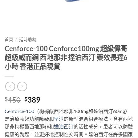
首頁
/
延時助勃
Cenforce-100 Cenforce100mg 超級偉哥
超級威而鋼 西地那非 達泊西汀 藥效長達6
小時 香港正品現貨
Original
Current
450
389
$
$
price
price
Cenforce-100
（枸櫞酸西地那非100mg和達泊西汀60mg）
was:
is:
是治療勃起功能障礙和
早泄
的新型混合組合療法。含有西地
$450.
$389.
那非枸櫞酸西地那非和
達泊西汀
的活性成分，患者可以體驗
健康的勃起，並更好地控制性交時間。達泊西汀在許多國家