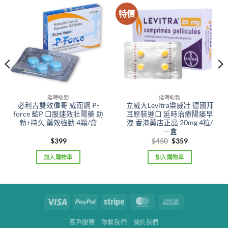
特價
延時助勃
延時助勃
必利吉雙效偉哥 威而鋼 P-
立威大Levitra樂威壯 德國拜
force 藍P 口服速效壯陽藥 助
耳原裝進口 延時治療陽痿早
勃+持久 藥效強勁 4顆/盒
洩 香港藥店正品 20mg 4粒/
一盒
Original
Current
$
399
$
450
$
359
price
price
was:
is:
加入購物車
加入購物車
$450.
$359.
Visa
PayPal
Stripe
MasterCard
Cash
On
客戶服務
聯繫我們
關於我們
Delivery