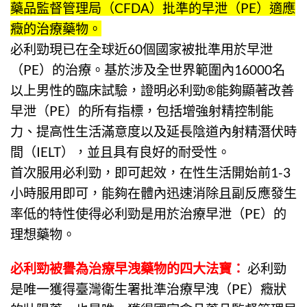
藥品監督管理局（CFDA）批準的早泄（PE）適應
癥的治療藥物。
必利勁
現已在全球近60個國家被批準用於早泄
（PE）的治療。基於涉及全世界範圍內16000名
以上男性的臨床試驗，證明必利勁®能夠顯著改善
早泄（PE）的所有指標，包括增強射精控制能
力、提高性生活滿意度以及延長陰道內射精潛伏時
間（IELT），並且具有良好的耐受性。
首次服用
必利勁
，即可起效，在性生活開始前1-3
小時服用即可，能夠在體內迅速消除且副反應發生
率低的特性使得必利勁是用於治療早泄（PE）的
理想藥物。
必利勁
被譽為治療早洩藥物的四大法寶
：
必利勁
是唯一獲得臺灣衛生署批準治療早洩（PE）癥狀