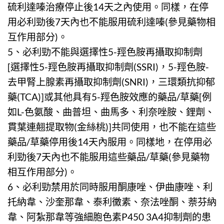
硫利達嗪治療停止後14天之內使用。同樣，在停
用必利勁後7天內也不能服用硫利達嗪(參見藥物相
互作用部分)。
5、
必利勁
不能與選擇性5-羥色胺再攝取抑制劑
[選擇性5-羥色胺再攝取抑制劑(SSRI)，5-羥色胺-
去甲腎上腺素再攝取抑制劑(SNRI)，三環類抗抑郁
藥(TCA)]或其他具有5-羥色胺效應的藥品/草藥[例
如L-色氨酸、曲普坦、曲馬多、利奈唑胺、鋰劑、
貫葉連翹提取物(金絲桃)]共同使用，也不能在這些
藥品/草藥停用後14天內服用。同樣地，在停用必
利勁後7天內也不能服用這些藥品/草藥(參見藥物
相互作用部分)。
6、
必利勁
禁用於同時服用酮康唑、伊曲康唑、利
托納韋、沙奎那韋、泰利黴素、奈法唑酮、萘芬納
韋、阿紮那韋等強細胞色素P450 3A4抑制劑的患