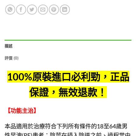
描述
評價 (0)
100%原裝進口
必利勁
，正品
保證，無效退款！
【功能主治】
本品適用於治療符合下列所有條件的18至64歲男
性早洩(PE)患者：陰莖在插入陰道之前、過程當中