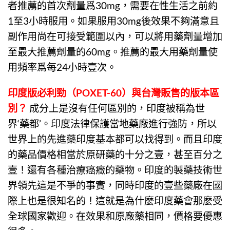
者推薦的首次劑量爲30mg，需要在性生活之前約
1至3小時服用。如果服用30mg後效果不夠滿意且
副作用尚在可接受範圍以內，可以將用藥劑量增加
至最大推薦劑量的60mg。推薦的最大用藥劑量使
用頻率爲每24小時壹次。
印度版必利勁
（
POXET-60
）與台灣販售的版本區
別？
成分上是沒有任何區別的，印度被稱為世
界‘藥都’。印度法律保護當地藥廠進行強防，所以
世界上的先進藥印度基本都可以找得到。而且印度
的藥品價格相當於原研藥的十分之壹，甚至百分之
壹！還有各種治療癌癥的藥物。印度的製藥技術世
界領先這是不爭的事實，同時印度的壹些藥廠在國
際上也是很知名的！這就是為什麼印度藥會那麼受
全球國家歡迎。在效果和原廠藥相同，價格要優惠