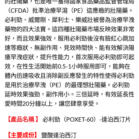
的壯陽藥，也是唯一獲得國家食品藥品監督管理局
（CFDA）批準治療早瀉（PE）這應癥的壯陽藥。
必利勁、威爾剛、犀利士、樂威壯被譽為治療早洩
藥物的四大法寶。這四種壯陽藥市場反映效果非常
好，而且效果強效，服用必利勁後沒有臉紅心跳加
速等癥狀、無副作用、見效時間快、能有效解決陽
痿早洩症狀，提升性能力，首次服用必利勁即可起
效，在性生活開始前0.5-1小時服用即可，能夠在
體內迅速吸收且消除副反應發生的特性使得必利勁
是用於治療早洩（PE）的最理想壯陽藥。
必利勁
延時效果強勁，副作用小。三倍延時，有效延長性
愛時間20分鐘以上，讓您肆意享受。
【產品名稱 】
必利勁
（
POXET-60
）-
達泊西汀片
【主要成份】
鹽酸達泊西汀