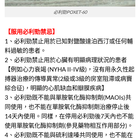
必利勁POXET-60
【
服用必利勁禁忌
】
1、
必利勁
禁止用於已知對鹽酸達泊西汀或任何輔
料過敏的患者。
2、
必利勁
禁止用於心臟有明顯病理狀況的患者
【例如心力衰竭 (NYHA II-IV級)，沒有用永久性起
搏器治療的傳導異常(2級或3級的房室阻滯或病竇
綜合征)，明顯的心肌缺血和瓣膜疾病】
3、
必利勁
既不能與單胺氧化酶抑制劑(MAOIs)共
同使用，也不能在單胺氧化酶抑制劑治療停止後
14天內使用。同樣，在停用必利勁後7天內也不能
使用單胺氧化酶抑制劑(參見藥物相互作用部分)。
4、
必利勁
既不能與硫利達嗪共同使用，也不能在