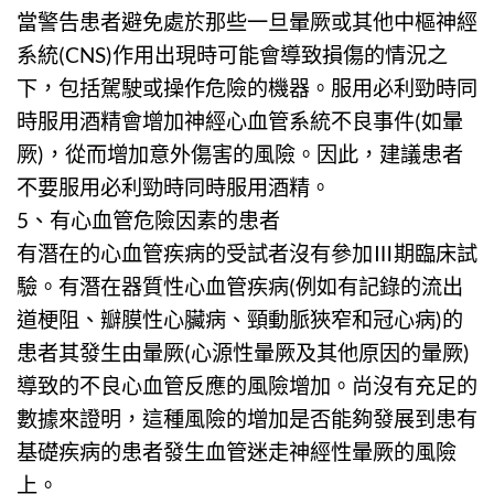
當警告患者避免處於那些一旦暈厥或其他中樞神經
系統(CNS)作用出現時可能會導致損傷的情況之
下，包括駕駛或操作危險的機器。服用必利勁時同
時服用酒精會增加神經心血管系統不良事件(如暈
厥)，從而增加意外傷害的風險。因此，建議患者
不要服用必利勁時同時服用酒精。
5、有心血管危險因素的患者
有潛在的心血管疾病的受試者沒有參加Ⅲ期臨床試
驗。有潛在器質性心血管疾病(例如有記錄的流出
道梗阻、瓣膜性心臟病、頸動脈狹窄和冠心病)的
患者其發生由暈厥(心源性暈厥及其他原因的暈厥)
導致的不良心血管反應的風險增加。尚沒有充足的
數據來證明，這種風險的增加是否能夠發展到患有
基礎疾病的患者發生血管迷走神經性暈厥的風險
上。