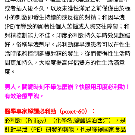
或者插入後不久，以及未獲性滿足之前僅僅由於極
小的刺激即發生持續的或反復的射精；和因早洩
(PE)而導致的顯著性個人苦惱或人際交往障礙；和
射精控制能力不佳。
印度必利勁
持久延時效果超級
好，俗稱早洩剋星。
必利勁
讓早洩患者可以在性生
活時能夠控制延緩射精的發生，從而使得性生活時
間更加持久，大幅度提高伴侶雙方的性生活滿意
度。
男人，關鍵時刻不舉怎麼辦？快服用
印度必利勁
！
有效治療早洩，
醫學專家解讀
必利勁
（
poxet-60
）：
必利勁
（
Priligy
）（化學名:鹽酸達泊西汀），是
針對早泄（PE）研發的藥物，也是獲得國家食品