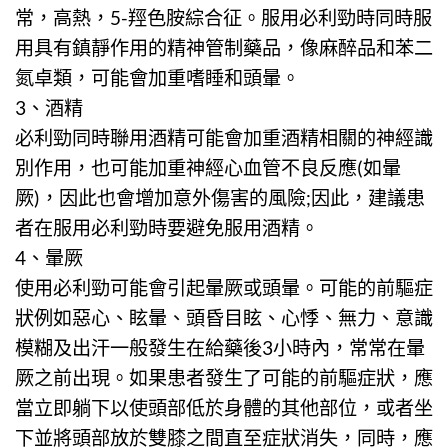
常，高熱，5-羥色胺綜合征。服用必利勁時同時服
用具有鎮靜作用的精神管制藥品，像麻醉品和苯二
氮卓類，可能會加重嗜睡和頭暈。
3、酒精
必利勁
同時聯用酒精可能會加重酒精相關的神經識
別作用，也可能加重神經心血管不良反應(如暈
厥)，因此也會增加意外傷害的風險;因此，建議患
者在服用必利勁時要避免服用酒精。
4、暈厥
使用
必利勁
可能會引起暈厥或頭暈。可能的前驅症
狀例如惡心、眩暈、頭昏目眩、心悸、無力、意識
模糊及出汗一般發生在給藥後3小時內，常常在暈
厥之前出現。如果患者發生了可能的前驅症狀，應
當立即躺下以使頭部低於身體的其他部位，或者坐
下並將頭部放於雙膝之間直至症狀消失，同時，應