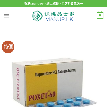
Skip
香港MANUP.HK網上購物，老客戶買三送一
to
content
0
特價