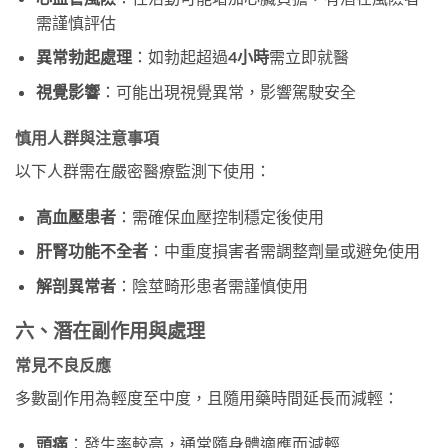
需謹慎評估
異常勃起處理
：如勃起超過
4小時
需立即就醫
視覺影響
：可能出現視覺異常，影響駕駛安全
慎用人群與注意事項
以下人群需在嚴密醫療監測下使用：
高血壓患者
：需確保血壓控制穩定後使用
肝腎功能不全者
：中重度損害者需調整劑量或避免使用
解剖異常者
：陰莖畸形患者需謹慎使用
六、潛在副作用與處理
常見不良反應
多數副作用為輕度至中度，且隨用藥時間延長而減輕：
頭痛
：發生率較高，通常隨身體適應而減輕