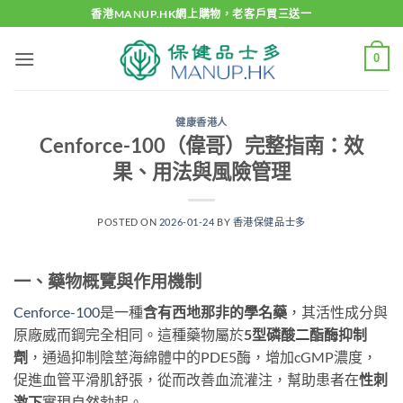
Skip
香港MANUP.HK網上購物，老客戶買三送一
to
content
0
健康香港人
Cenforce-100（偉哥）完整指南：效
果、用法與風險管理
POSTED ON
2026-01-24
BY
香港保健品士多
一、藥物概覽與作用機制
Cenforce-100
是一種
含有西地那非的學名藥
，其活性成分與
原廠威而鋼完全相同。這種藥物屬於
5型磷酸二酯酶抑制
劑
，通過抑制陰莖海綿體中的PDE5酶，增加cGMP濃度，
促進血管平滑肌舒張，從而改善血流灌注，幫助患者在
性刺
激下
實現自然勃起。