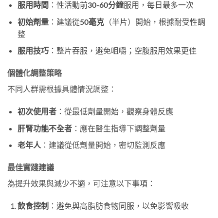
服用時間
：性活動前
30-60分鐘
服用，每日最多一次
初始劑量
：建議從
50毫克
（半片）開始，根據耐受性調
整
服用技巧
：整片吞服，避免咀嚼；空腹服用效果更佳
個體化調整策略
不同人群需根據具體情況調整：
初次使用者
：從最低劑量開始，觀察身體反應
肝腎功能不全者
：應在醫生指導下調整劑量
老年人
：建議從低劑量開始，密切監測反應
最佳實踐建議
為提升效果與減少不適，可注意以下事項：
飲食控制
：避免與高脂肪食物同服，以免影響吸收