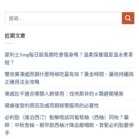
近期文章
犀利士5mg每日錠長期吃會傷身嗎？溫柔保養還是溫水煮青
蛙？
雙效果凍威而鋼什麼時候吃最有效？黃金時間、藥效持續與
正確用法全攻略
樂威壯不適合哪類人群使用：伐地那非的 6 類避開場景
陽痿復發的原因及威而鋼按需服用的必要性
必利勁（達泊西汀）點解唔該同葡萄柚（西柚）同枱？藥
師：中秋食柚、朝早飲西柚汁降血壓嗰啲，食緊必利勁要停
手