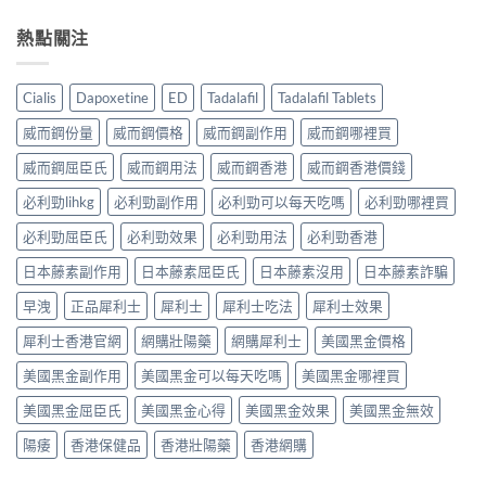
熱點關注
Cialis
Dapoxetine
ED
Tadalafil
Tadalafil Tablets
威而鋼份量
威而鋼價格
威而鋼副作用
威而鋼哪裡買
威而鋼屈臣氏
威而鋼用法
威而鋼香港
威而鋼香港價錢
必利勁lihkg
必利勁副作用
必利勁可以每天吃嗎
必利勁哪裡買
必利勁屈臣氏
必利勁效果
必利勁用法
必利勁香港
日本藤素副作用
日本藤素屈臣氏
日本藤素沒用
日本藤素詐騙
早洩
正品犀利士
犀利士
犀利士吃法
犀利士效果
犀利士香港官網
網購壯陽藥
網購犀利士
美國黑金價格
美國黑金副作用
美國黑金可以每天吃嗎
美國黑金哪裡買
美國黑金屈臣氏
美國黑金心得
美國黑金效果
美國黑金無效
陽痿
香港保健品
香港壯陽藥
香港網購