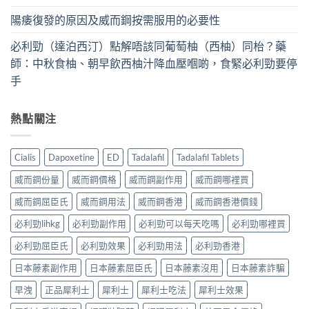
陽痿復發的原因及威而鋼按需服用的必要性
必利勁（達泊西汀）點解唔該同葡萄柚（西柚）同枱？藥
師：中秋食柚、朝早飲西柚汁降血壓嗰啲，食緊必利勁要停
手
熱點關注
Cialis
Dapoxetine
ED
Tadalafil
Tadalafil Tablets
威而鋼份量
威而鋼價格
威而鋼副作用
威而鋼哪裡買
威而鋼屈臣氏
威而鋼用法
威而鋼香港
威而鋼香港價錢
必利勁lihkg
必利勁副作用
必利勁可以每天吃嗎
必利勁哪裡買
必利勁屈臣氏
必利勁效果
必利勁用法
必利勁香港
日本藤素副作用
日本藤素屈臣氏
日本藤素沒用
日本藤素詐騙
早洩
正品犀利士
犀利士
犀利士吃法
犀利士效果