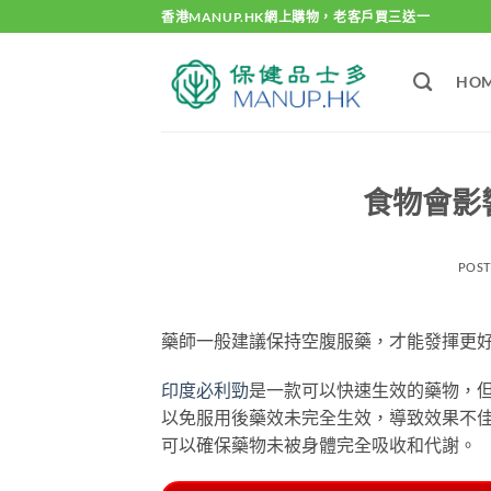
Skip
香港MANUP.HK網上購物，老客戶買三送一
to
content
HO
食物會影
POS
藥師一般建議保持空腹服藥，才能發揮更
印度必利勁
是一款可以快速生效的藥物，
以免服用後藥效未完全生效，導致效果不佳
可以確保藥物未被身體完全吸收和代謝。