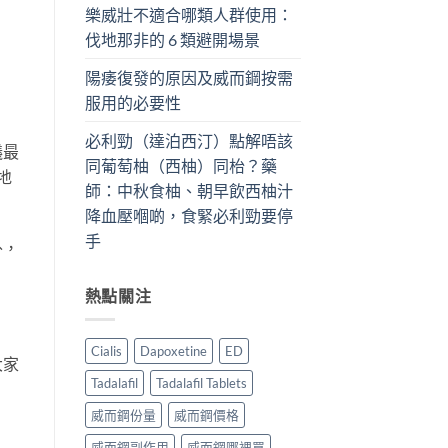
樂威壯不適合哪類人群使用：
伐地那非的 6 類避開場景
陽痿復發的原因及威而鋼按需
服用的必要性
必利勁（達泊西汀）點解唔該
議最
同葡萄柚（西柚）同枱？藥
地
師：中秋食柚、朝早飲西柚汁
降血壓嗰啲，食緊必利勁要停
手
外，
熱點關注
Cialis
Dapoxetine
ED
大家
Tadalafil
Tadalafil Tablets
威而鋼份量
威而鋼價格
威而鋼副作用
威而鋼哪裡買