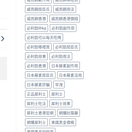
威而鋼屈臣氏
威而鋼用法
威而鋼香港
威而鋼香港價錢
必利勁lihkg
必利勁副作用
必利勁可以每天吃嗎
必利勁哪裡買
必利勁屈臣氏
必利勁效果
必利勁用法
必利勁香港
日本藤素副作用
日本藤素屈臣氏
日本藤素沒用
日本藤素詐騙
早洩
正品犀利士
犀利士
犀利士吃法
犀利士效果
犀利士香港官網
網購壯陽藥
網購犀利士
美國黑金價格
美國黑金副作用