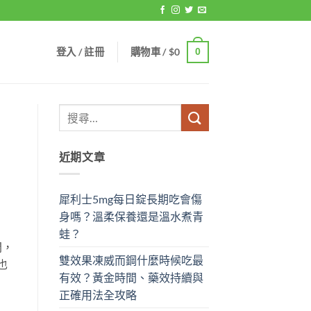
登入 / 註冊
購物車 /
$
0
0
近期文章
犀利士5mg每日錠長期吃會傷
身嗎？溫柔保養還是溫水煮青
蛙？
間，
雙效果凍威而鋼什麼時候吃最
也
有效？黃金時間、藥效持續與
正確用法全攻略