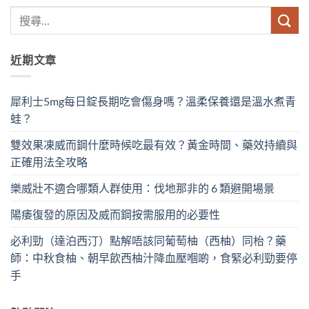
近期文章
犀利士5mg每日錠長期吃會傷身嗎？溫柔保養還是溫水煮青
蛙？
雙效果凍威而鋼什麼時候吃最有效？黃金時間、藥效持續與
正確用法全攻略
樂威壯不適合哪類人群使用：伐地那非的 6 類避開場景
陽痿復發的原因及威而鋼按需服用的必要性
必利勁（達泊西汀）點解唔該同葡萄柚（西柚）同枱？藥
師：中秋食柚、朝早飲西柚汁降血壓嗰啲，食緊必利勁要停
手