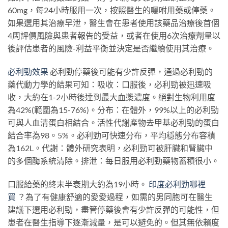
60mg，每24小時服用一次，按照醫生的囑咐用藥或停藥。
如果選用其治療早泄，醫生會在患者使用該藥品治療後首個
4周評價風險與患者報告的受益，或者在使用6次治療劑量以
後評估患者的風險-利益平衡並決定是否繼續使用其治療。
必利勁效果
必利勁停藥後可能有少許反彈，通過必利勁的
藥代動力學的結果可知：吸收：口服後，必利勁被迅速吸
收，大約在1-2小時後達到最大血漿濃度。絕對生物利用度
為42%(範圍為15-76%)。分布：在體外，99%以上的必利勁
可與人血清蛋白相結合。活性代謝產物去甲基必利勁的蛋白
結合率為98。5%。必利勁可快速分布，平均穩態分布容積
為162L。代謝：體外研究表明，必利勁可被肝臟和腎臟中
的多個酶系統清除。排泄：每日服用必利勁藥物蓄積很小。
口服給藥的終末半衰期大約為19小時。
印度必利勁哪裡
買
？為了有健康舒適的愛愛過程，如需的男同胞可在醫生
建議下選用必利勁，盡管停藥後會有少許反彈的可能性，但
患者在醫生指導下逐漸減量，是可以避免的。但其無依賴度