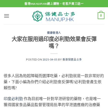
Skip
香港MANUP.HK網上購物，老客戶買三送一
to
content
0
健康香港人
大家在服用過印度必利勁效果會反彈
嗎？
POSTED ON
2025-04-05
BY
香港保健品士多
很多人因為勃起障礙而選擇吃藥，必利勁就是一款非常好的
藥，下面小編為你們介紹必利勁會反彈嗎?必利勁會產生依
賴性嗎?
印度必利勁
作為目前唯一針對早泄研發的藥物，也是唯一
獲得國家食品藥品監督管理局批準的早泄適應癥的治療藥