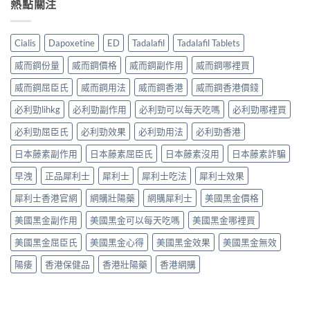
熱點關注
Cialis
Dapoxetine
ED
Tadalafil
Tadalafil Tablets
威而鋼份量
威而鋼價格
威而鋼副作用
威而鋼哪裡買
威而鋼屈臣氏
威而鋼用法
威而鋼香港
威而鋼香港價錢
必利勁lihkg
必利勁副作用
必利勁可以每天吃嗎
必利勁哪裡買
必利勁屈臣氏
必利勁效果
必利勁用法
必利勁香港
日本藤素副作用
日本藤素屈臣氏
日本藤素沒用
日本藤素詐騙
早洩
正品犀利士
犀利士
犀利士吃法
犀利士效果
犀利士香港官網
網購壯陽藥
網購犀利士
美國黑金價格
美國黑金副作用
美國黑金可以每天吃嗎
美國黑金哪裡買
美國黑金屈臣氏
美國黑金心得
美國黑金效果
美國黑金無效
陽痿
香港保健品
香港壯陽藥
香港網購