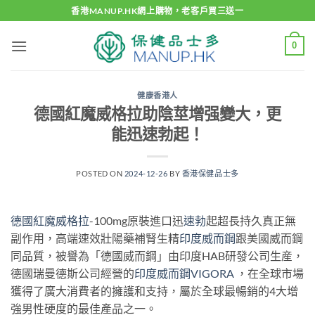
Skip
香港MANUP.HK網上購物，老客戶買三送一
to
content
0
健康香港人
德國紅魔威格拉助陰莖增强變大，更
能迅速勃起！
POSTED ON
2024-12-26
BY
香港保健品士多
德國紅魔威格拉
-100mg原裝進口迅
速勃
起超長持久真正無
副作用，高端速效壯陽藥補腎生精
印度威而鋼
跟美國威而鋼
同品質，被譽為「德國威而鋼」由印度HAB研發公司生産，
德國瑞曼德斯公司經營的
印度威而鋼VIGORA
，在全球市場
獲得了廣大消費者的擁護和支持，屬於全球最暢銷的4大增
強男性硬度的最佳產品之一。