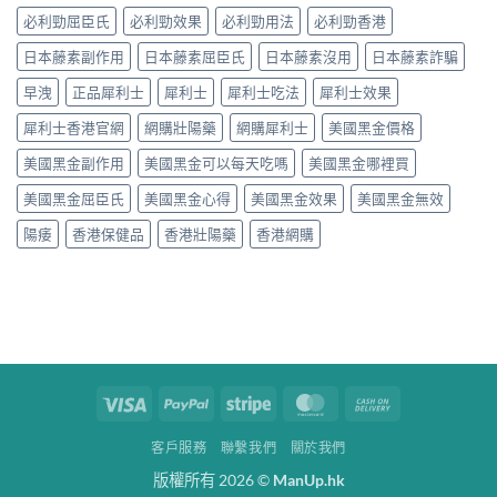
必利勁屈臣氏
必利勁效果
必利勁用法
必利勁香港
日本藤素副作用
日本藤素屈臣氏
日本藤素沒用
日本藤素詐騙
早洩
正品犀利士
犀利士
犀利士吃法
犀利士效果
犀利士香港官網
網購壯陽藥
網購犀利士
美國黑金價格
美國黑金副作用
美國黑金可以每天吃嗎
美國黑金哪裡買
美國黑金屈臣氏
美國黑金心得
美國黑金效果
美國黑金無效
陽痿
香港保健品
香港壯陽藥
香港網購
Visa
PayPal
Stripe
MasterCard
Cash
On
客戶服務
聯繫我們
關於我們
Delivery
版權所有 2026 ©
ManUp.hk