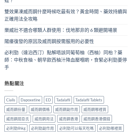
蛙？
雙效果凍威而鋼什麼時候吃最有效？黃金時間、藥效持續與
正確用法全攻略
樂威壯不適合哪類人群使用：伐地那非的 6 類避開場景
陽痿復發的原因及威而鋼按需服用的必要性
必利勁（達泊西汀）點解唔該同葡萄柚（西柚）同枱？藥
師：中秋食柚、朝早飲西柚汁降血壓嗰啲，食緊必利勁要停
手
熱點關注
Cialis
Dapoxetine
ED
Tadalafil
Tadalafil Tablets
威而鋼份量
威而鋼價格
威而鋼副作用
威而鋼哪裡買
威而鋼屈臣氏
威而鋼用法
威而鋼香港
威而鋼香港價錢
必利勁lihkg
必利勁副作用
必利勁可以每天吃嗎
必利勁哪裡買