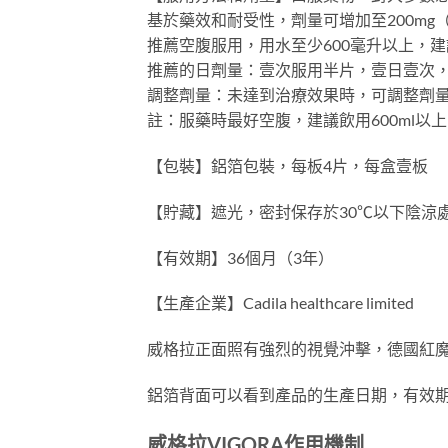
基於藥效和耐受性，劑量可增加至200mg
推薦空腹服用，用水至少600毫升以上，建
推薦的日劑量：壹次服用半片，壹日壹次
調整劑量：未達到治療效果時，可調整劑量
註：服藥時最好空腹，建議飲用600ml
【包裝】鋁箔包裝，每板4片，每盒壹板
【貯藏】遮光，密封保存於30℃以下陰涼
【有效期】36個月（3年）
【生產企業】Cadila healthcare limited
威格拉正面照有強烈的視覺沖擊，德國紅
鋁箔背面可以看到產品的生產日期，有效
威格拉VIGORA作用機制