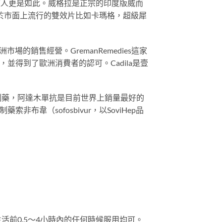
度人更是如此。威格拉是正宗的印度版威而
於市面上流行的雙效片比如卡瑪格，超級犀
s負責歐洲市場的銷售經營。GremanRemedies這家
，並得到了歐洲消費者的認可。Cadila是壹
抗生物仿制藥，阿達木單抗是目前世界上銷量最好的
布韋（sofosbivur，以SoviHep品
活前0.5～4小時內的任何時候服用均可。