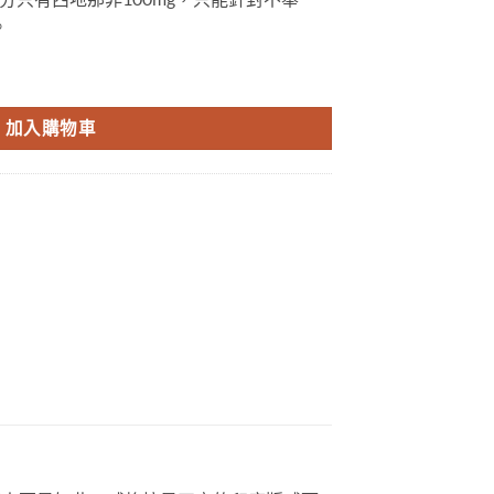
。
哥威而鋼100mg/4粒 德國進口 香港現貨正品 數量
加入購物車