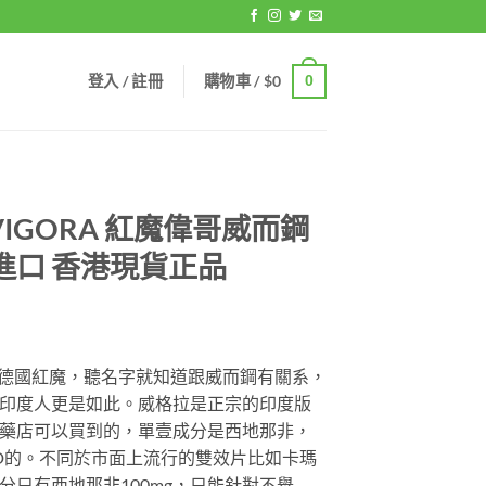
登入 / 註冊
購物車 /
$
0
0
IGORA 紅魔偉哥威而鋼
國進口 香港現貨正品
稱：德國紅魔，聽名字就知道跟威而鋼有關系，
印度人更是如此。威格拉是正宗的印度版
藥店可以買到的，單壹成分是西地那非，
D的。不同於市面上流行的雙效片比如卡瑪
分只有西地那非100mg，只能針對不舉