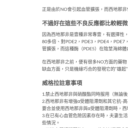
正是由於NO會引起血管擴張，而西地那非
不過好在這些不良反應都比較輕微
因為西地那非是壹種非常專壹，有選擇性，有
80多倍、對PDE2，PDE3，PDE4，PD
管擴張，而這種酶（PDE5）在陰莖海綿
在西地那非之前，便有很多NO方面的藥物
缺血方面，只是機緣巧合的發現它的“雄起
威格拉註意事項
1.禁止西地那非與硝酸酯同時服用（無論
2.西地那非有增強α受體阻滯劑和其它抗-
要合並使用西地那非與α受體阻滯劑時，西
3.在已有心血管危險因素存在時，夫妻生
些情況。