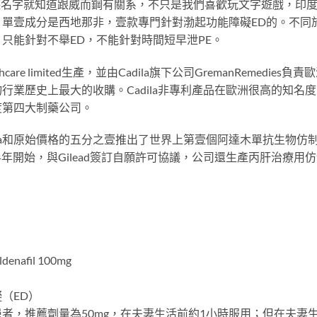
，聽名字就知道跟威而鋼有關系，不只是我們喜歡玩文字遊戲，印
單壹成分是西地那非，壹款專門針對渤起功能障礙ED的。不同
，只能針對不舉ED，不能針對時間短早泄PE。
lthcare limited生產，並由Cadila旗下公司GremanRemedie
藥物行業歷史上最大的收購。Cadila非專利產品在歐洲很高的知名度
度第四大制藥公司。
以品牌Exemptia和原始價格的五分之壹推出了世界上第壹個阿達木單
開始，與Gilead簽訂自願許可協議，公司還生產丙肝治療用仿制藥索非
fil 100mg
（ED）
，推薦劑量為50mg，在夫妻生活前約1小時服用；但在夫妻生