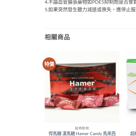
4.不論血管擴張藥物如PDE5抑制劑是否
5.如果突然發生聽力減退或喪失，應停止服
相關商品
特價
時助勃
延時助勃
gra 100mg|快速
悍馬糖 漢馬糖 Hamer Candy 馬來西
超級