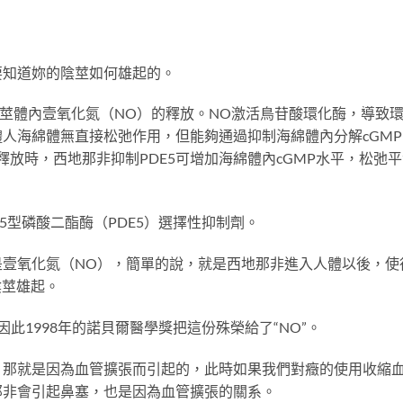
要知道妳的陰莖如何雄起的。
莖體內壹氧化氮（NO）的釋放。NO激活鳥苷酸環化酶，導致環磷酸
人海綿體無直接松弛作用，但能夠通過抑制海綿體內分解cGMP的
釋放時，西地那非抑制PDE5可增加海綿體內cGMP水平，松弛平
5型磷酸二酯酶（PDE5）選擇性抑制劑。
壹氧化氮（NO），簡單的說，就是西地那非進入人體以後，使
陰莖雄起。
此1998年的諾貝爾醫學獎把這份殊榮給了“NO”。
，那就是因為血管擴張而引起的，此時如果我們對癥的使用收縮
那非會引起鼻塞，也是因為血管擴張的關系。