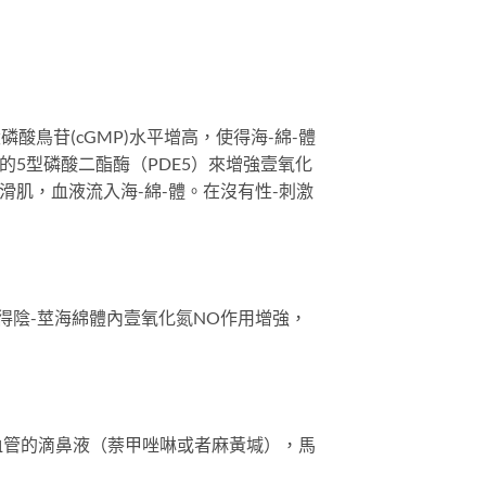
鳥苷(cGMP)水平增高，使得海-綿-體
5型磷酸二酯酶（PDE5）來增強壹氧化
滑肌，血液流入海-綿-體。在沒有性-刺激
得陰-莖海綿體內壹氧化氮NO作用增強，
血管的滴鼻液（萘甲唑啉或者麻黃堿），馬