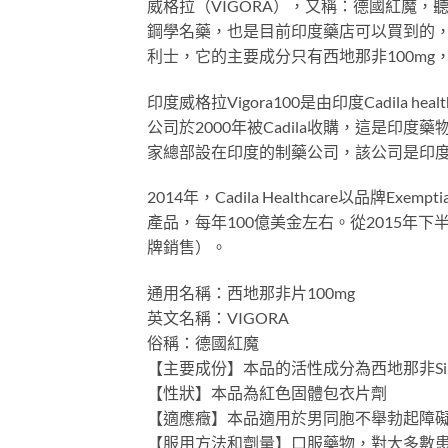
威格拉（VIGORA），又稱：德國紅魔
鋼學名藥，也是目前印度藥店可以買到的，
利士，它的主要成分只有西地那非100mg
印度威格拉Vigora100是由印度Cadila hea
公司於2000年被Cadila收購，這是印度
家總部設在印度的制藥公司，該公司是印
2014年，Cadila Healthcare
產品，每年100億美金左右。從2015年下半年
牌銷售）。
通用名稱：西地那非片100mg
英文名稱：VIGORA
俗稱：德國紅魔
【主要成份】本品的活性成分為西地那非Sildena
【性狀】本品為紅色固體包衣片劑
【適應癥】本品適用於男同胞不舉勃起障礙
【服用方法和劑量】口服藥物，對大多數患者