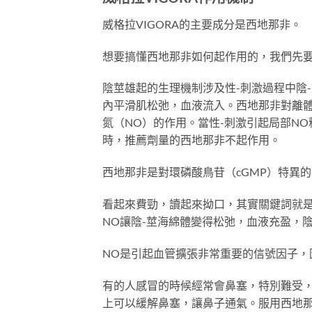
威格拉VIGORA的主要成分是西地那非。
想要搞懂西地那非如何起作用的，我們先
陰莖雄起的生理機制涉及性-刺激過程中陰-
內平滑肌松弛，血液流入。西地那非對離體
氮（NO）的作用。當性-刺激引起局部NO
時，推薦劑量的西地那非不起作用。
西地那非是對環磷酸鳥苷（cGMP）特異的
看起來費勁，讀起來拗口，其實關鍵詞就是
NO讓陰-莖海綿體變得松弛，血液充盈，
NO是引起血管擴張非常重要的信號因子，因
有的人感冒的時候經常會鼻塞，特別難受
上可以緩解鼻塞，讓鼻子通氣。服用西地