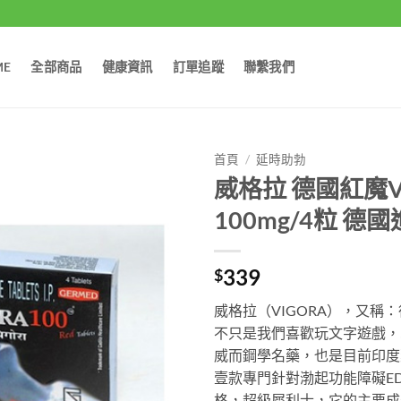
ME
全部商品
健康資訊
訂單追蹤
聯繫我們
首頁
/
延時助勃
威格拉 德國紅魔V
100mg/4粒 德
339
$
威格拉（VIGORA），又
不只是我們喜歡玩文字遊戲，
威而鋼學名藥，也是目前印度
壹款專門針對渤起功能障礙E
格，超級犀利士，它的主要成