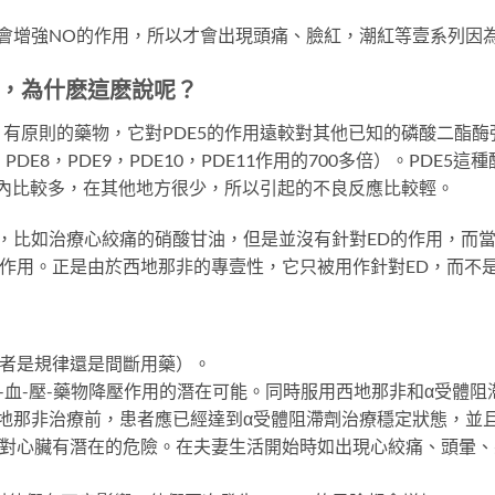
會增強NO的作用，所以才會出現頭痛、臉紅，潮紅等壹系列因
，為什麽這麽說呢？
原則的藥物，它對PDE5的作用遠較對其他已知的磷酸二酯酶強（
E7，PDE8，PDE9，PDE10，PDE11作用的700多倍）。PD
體內比較多，在其他地方很少，所以引起的不良反應比較輕。
，比如治療心絞痛的硝酸甘油，但是並沒有針對ED的作用，而
”作用。正是由於西地那非的專壹性，它只被用作針對ED，而不
後者是規律還是間斷用藥）。
高-血-壓-藥物降壓作用的潛在可能。同時服用西地那非和α受體
地那非治療前，患者應已經達到α受體阻滯劑治療穩定狀態，並
活對心臟有潛在的危險。在夫妻生活開始時如出現心絞痛、頭暈