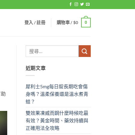
登入 / 註冊
購物車 /
$
0
0
近期文章
犀利士5mg每日錠長期吃會傷
有助
身嗎？溫柔保養還是溫水煮青
蛙？
雙效果凍威而鋼什麼時候吃最
有效？黃金時間、藥效持續與
正確用法全攻略