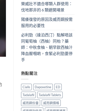
樂威壯不適合哪類人群使用：
伐地那非的 6 類避開場景
陽痿復發的原因及威而鋼按需
服用的必要性
必利勁（達泊西汀）點解唔該
同葡萄柚（西柚）同枱？藥
師：中秋食柚、朝早飲西柚汁
降血壓嗰啲，食緊必利勁要停
手
熱點關注
的
Cialis
Dapoxetine
ED
Tadalafil
Tadalafil Tablets
威而鋼份量
威而鋼價格
威而鋼副作用
威而鋼哪裡買