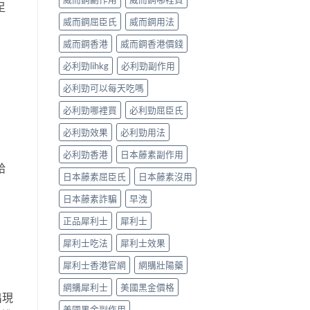
足
威而鋼屈臣氏
威而鋼用法
威而鋼香港
威而鋼香港價錢
必利勁lihkg
必利勁副作用
必利勁可以每天吃嗎
必利勁哪裡買
必利勁屈臣氏
必利勁效果
必利勁用法
必利勁香港
日本藤素副作用
給
日本藤素屈臣氏
日本藤素沒用
日本藤素詐騙
早洩
正品犀利士
犀利士
犀利士吃法
犀利士效果
犀利士香港官網
網購壯陽藥
網購犀利士
美國黑金價格
出現
美國黑金副作用