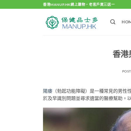
Skip
香港MANUP.HK網上購物，老客戶買三送一
to
content
HO
香港
POS
陽痿
（勃起功能障礙）是一種常見的男性
於及早識別問題並尋求適當的醫療幫助。