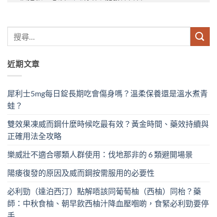
近期文章
犀利士5mg每日錠長期吃會傷身嗎？溫柔保養還是溫水煮青
蛙？
雙效果凍威而鋼什麼時候吃最有效？黃金時間、藥效持續與
正確用法全攻略
樂威壯不適合哪類人群使用：伐地那非的 6 類避開場景
陽痿復發的原因及威而鋼按需服用的必要性
必利勁（達泊西汀）點解唔該同葡萄柚（西柚）同枱？藥
師：中秋食柚、朝早飲西柚汁降血壓嗰啲，食緊必利勁要停
手