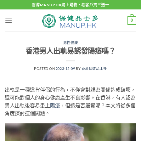
Skip
香港MANUP.HK網上購物，老客戶買三送一
to
content
0
男性健康
香港男人出軌易誘發陽痿嗎？
POSTED ON
2023-12-09
BY
香港保健品士多
出軌是一種違背伴侶的行為，不僅會對親密關係造成破壞，
還可能對個人的身心健康產生不良影響。在香港，有人認為
男人出軌後容易患上
陽痿
，但這是否屬實呢？本文將從多個
角度探討這個問題。