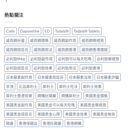
熱點關注
Cialis
Dapoxetine
ED
Tadalafil
Tadalafil Tablets
威而鋼份量
威而鋼價格
威而鋼副作用
威而鋼哪裡買
威而鋼屈臣氏
威而鋼用法
威而鋼香港
威而鋼香港價錢
必利勁lihkg
必利勁副作用
必利勁可以每天吃嗎
必利勁哪裡買
必利勁屈臣氏
必利勁效果
必利勁用法
必利勁香港
日本藤素副作用
日本藤素屈臣氏
日本藤素沒用
日本藤素詐騙
早洩
正品犀利士
犀利士
犀利士吃法
犀利士效果
犀利士香港官網
網購壯陽藥
網購犀利士
美國黑金價格
美國黑金副作用
美國黑金可以每天吃嗎
美國黑金哪裡買
美國黑金屈臣氏
美國黑金心得
美國黑金效果
美國黑金無效
陽痿
香港保健品
香港壯陽藥
香港網購