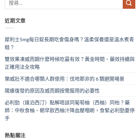
近期文章
犀利士5mg每日錠長期吃會傷身嗎？溫柔保養還是溫水煮青
蛙？
雙效果凍威而鋼什麼時候吃最有效？黃金時間、藥效持續與
正確用法全攻略
樂威壯不適合哪類人群使用：伐地那非的 6 類避開場景
陽痿復發的原因及威而鋼按需服用的必要性
必利勁（達泊西汀）點解唔該同葡萄柚（西柚）同枱？藥
師：中秋食柚、朝早飲西柚汁降血壓嗰啲，食緊必利勁要停
手
熱點關注