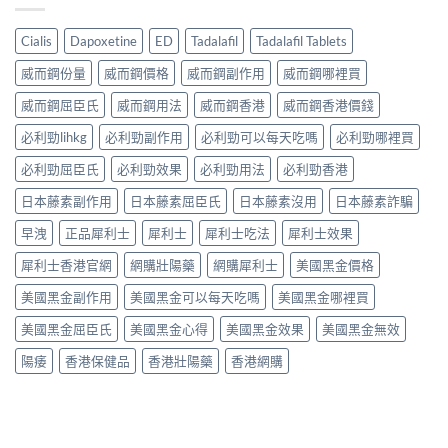
Cialis
Dapoxetine
ED
Tadalafil
Tadalafil Tablets
威而鋼份量
威而鋼價格
威而鋼副作用
威而鋼哪裡買
威而鋼屈臣氏
威而鋼用法
威而鋼香港
威而鋼香港價錢
必利勁lihkg
必利勁副作用
必利勁可以每天吃嗎
必利勁哪裡買
必利勁屈臣氏
必利勁效果
必利勁用法
必利勁香港
日本藤素副作用
日本藤素屈臣氏
日本藤素沒用
日本藤素詐騙
早洩
正品犀利士
犀利士
犀利士吃法
犀利士效果
犀利士香港官網
網購壯陽藥
網購犀利士
美國黑金價格
美國黑金副作用
美國黑金可以每天吃嗎
美國黑金哪裡買
美國黑金屈臣氏
美國黑金心得
美國黑金效果
美國黑金無效
陽痿
香港保健品
香港壯陽藥
香港網購