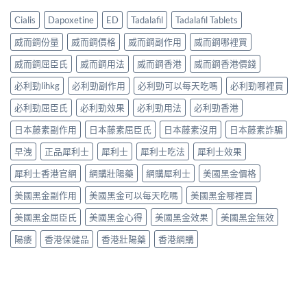
Cialis
Dapoxetine
ED
Tadalafil
Tadalafil Tablets
威而鋼份量
威而鋼價格
威而鋼副作用
威而鋼哪裡買
威而鋼屈臣氏
威而鋼用法
威而鋼香港
威而鋼香港價錢
必利勁lihkg
必利勁副作用
必利勁可以每天吃嗎
必利勁哪裡買
必利勁屈臣氏
必利勁效果
必利勁用法
必利勁香港
日本藤素副作用
日本藤素屈臣氏
日本藤素沒用
日本藤素詐騙
早洩
正品犀利士
犀利士
犀利士吃法
犀利士效果
犀利士香港官網
網購壯陽藥
網購犀利士
美國黑金價格
美國黑金副作用
美國黑金可以每天吃嗎
美國黑金哪裡買
美國黑金屈臣氏
美國黑金心得
美國黑金效果
美國黑金無效
陽痿
香港保健品
香港壯陽藥
香港網購