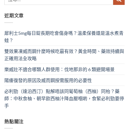
近期文章
犀利士5mg每日錠長期吃會傷身嗎？溫柔保養還是溫水煮青
蛙？
雙效果凍威而鋼什麼時候吃最有效？黃金時間、藥效持續與
正確用法全攻略
樂威壯不適合哪類人群使用：伐地那非的 6 類避開場景
陽痿復發的原因及威而鋼按需服用的必要性
必利勁（達泊西汀）點解唔該同葡萄柚（西柚）同枱？藥
師：中秋食柚、朝早飲西柚汁降血壓嗰啲，食緊必利勁要停
手
熱點關注