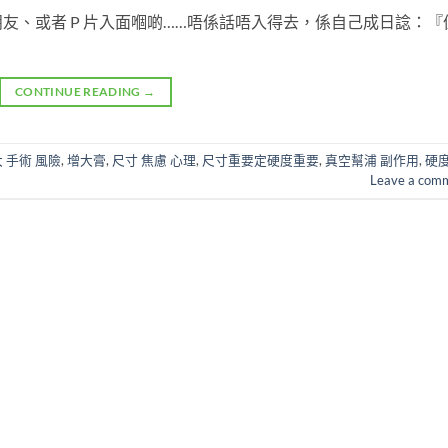
友、或者 P 片入面嗰啲……唔係話唔入得去，係自己成日諗：『
CONTINUE READING
→
 手術 風險
,
增大膏
,
尺寸 焦慮 心理
,
尺寸重要定硬度重要
,
真空幫浦 副作用
,
硬
Leave a com