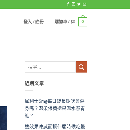
登入 / 註冊
購物車 /
$
0
0
近期文章
犀利士5mg每日錠長期吃會傷
身嗎？溫柔保養還是溫水煮青
蛙？
雙效果凍威而鋼什麼時候吃最