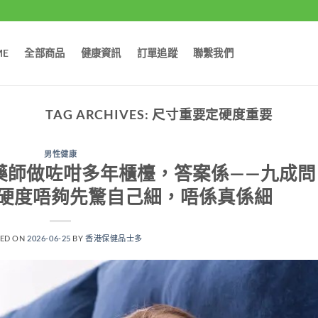
ME
全部商品
健康資訊
訂單追蹤
聯繫我們
TAG ARCHIVES:
尺寸重要定硬度重要
男性健康
藥師做咗咁多年櫃檯，答案係——九成問
硬度唔夠先驚自己細，唔係真係細
TED ON
2026-06-25
BY
香港保健品士多