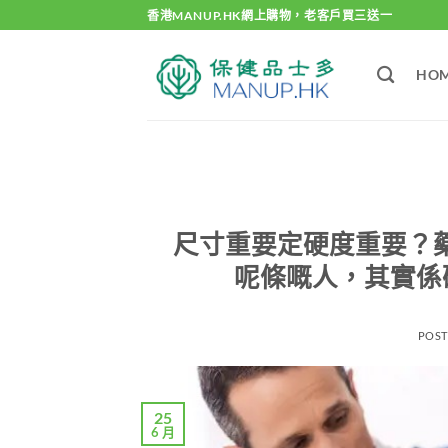
Skip
香港MANUP.HK網上購物，老客戶買三送一
to
content
HO
尺寸重要定硬度重要？
呢條嘅人，其實係
POS
25
6 月