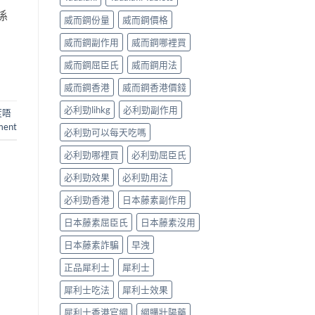
係
威而鋼份量
威而鋼價格
威而鋼副作用
威而鋼哪裡買
威而鋼屈臣氏
威而鋼用法
威而鋼香港
威而鋼香港價錢
必利勁lihkg
必利勁副作用
度唔
ment
必利勁可以每天吃嗎
必利勁哪裡買
必利勁屈臣氏
必利勁效果
必利勁用法
必利勁香港
日本藤素副作用
日本藤素屈臣氏
日本藤素沒用
日本藤素詐騙
早洩
正品犀利士
犀利士
犀利士吃法
犀利士效果
犀利士香港官網
網購壯陽藥