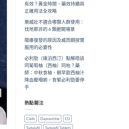
有效？黃金時間、藥效持續與
正確用法全攻略
樂威壯不適合哪類人群使用：
伐地那非的 6 類避開場景
陽痿復發的原因及威而鋼按需
服用的必要性
必利勁（達泊西汀）點解唔該
同葡萄柚（西柚）同枱？藥
師：中秋食柚、朝早飲西柚汁
降血壓嗰啲，食緊必利勁要停
手
熱點關注
Cialis
Dapoxetine
ED
Tadalafil
Tadalafil Tablets