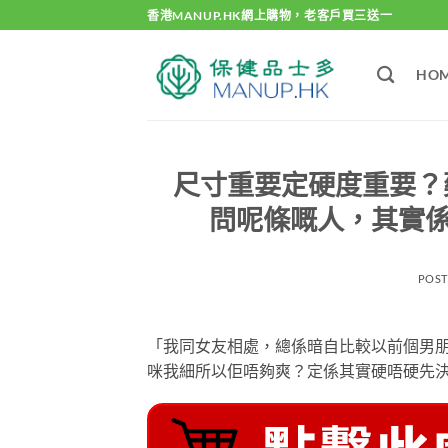
Skip
香港MANUP.HK網上購物，老客戶買三送一
to
content
HO
尺寸重要定硬度重要？
問呢條嘅人，其實
POS
「我同女友相處，總係暗自比較以前個男朋
咪我細所以佢唔夠爽？定係其實硬唔硬先