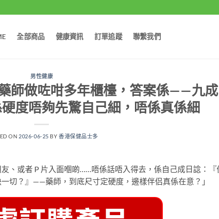
ME
全部商品
健康資訊
訂單追蹤
聯繫我們
男性健康
藥師做咗咁多年櫃檯，答案係——九成
係硬度唔夠先驚自己細，唔係真係細
TED ON
2026-06-25
BY
香港保健品士多
友、或者 P 片入面嗰啲……唔係話唔入得去，係自己成日諗：『
決一切？』——藥師，到底尺寸定硬度，邊樣伴侣真係在意？」