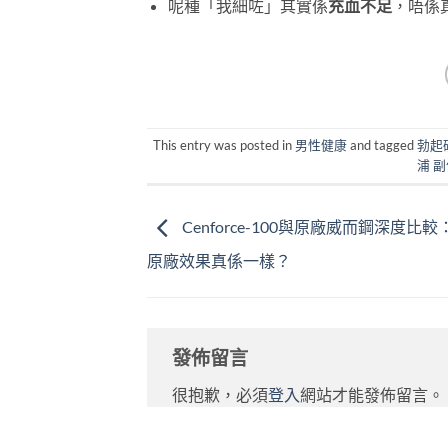
呢種「我細咗」其實係
充血不足
，唔係
This entry was posted in
男性健康
and tagged
勃起硬
浦 
Cenforce-100與原廠威而鋼深度比
原廠效果真係一樣？
發佈留言
很抱歉，必須
登入
網站才能發佈留言。