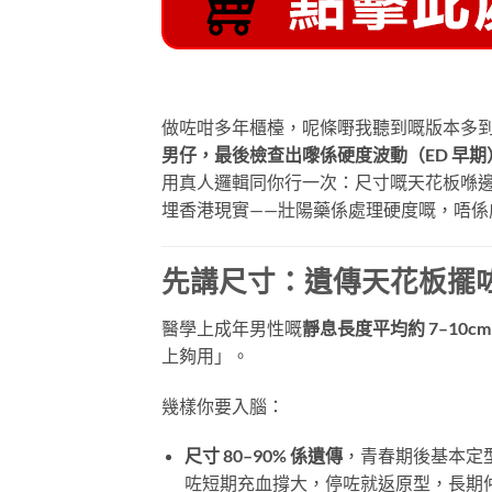
做咗咁多年櫃檯，呢條嘢我聽到嘅版本多
男仔，最後檢查出嚟係硬度波動（ED 早
用真人邏輯同你行一次：尺寸嘅天花板喺
埋香港現實——壯陽藥係處理硬度嘅，唔係
先講尺寸：遺傳天花板擺
醫學上成年男性嘅
靜息長度平均約 7–10cm
上夠用」。
幾樣你要入腦：
尺寸 80–90% 係遺傳
，青春期後基本定
咗短期充血撐大，停咗就返原型，長期