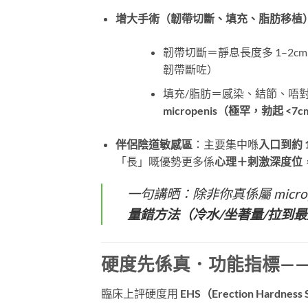
增大手術（韌帶切斷、填充、脂肪移植
韌帶切斷＝靜息長度多 1–2
韌帶斷咗）
填充/脂肪＝感染、結節、唔
micropenis（極罕，勃起 <
伴侶陰道敏感區
：主要集中喺
入口到約 
「長」嘅優勢更多係
心理＋刺激深度位
一句講晒：除非你真係屬 microp
量錯方法（冷水/坐著量/拉到
硬度先係真．功能指標——E
臨床上評硬度用
EHS（Erection Hardness