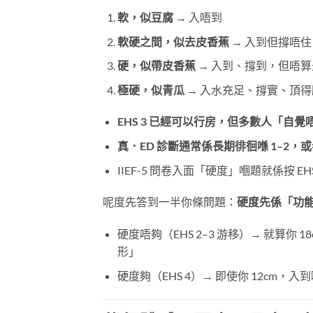
軟，似豆腐
​ → 入唔到
軟硬之間，似去皮香蕉
​ → 入到但撐唔
硬，似帶皮香蕉
​ → 入到、撐到，但唔
極硬，似青瓜
​ → 入水充足、撐實、頂
EHS 3 已經可以行房，但多數人「自覺唔
真．ED 診斷通常係長期徘徊喺 1–2，或
IIEF-5 問卷入面「硬度」嗰題就係按 EH
呢度先答到一半你條問題：
硬度先係「功
硬度唔夠（EHS 2–3 游移）→ 就算
形」
硬度夠（EHS 4）→ 即使你 12cm