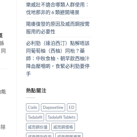
樂威壯不適合哪類人群使用：
伐地那非的 6 類避開場景
陽痿復發的原因及威而鋼按需
服用的必要性
嘅
必利勁（達泊西汀）點解唔該
係
同葡萄柚（西柚）同枱？藥
，同
師：中秋食柚、朝早飲西柚汁
降血壓嗰啲，食緊必利勁要停
手
熱點關注
功能
Cialis
Dapoxetine
ED
Tadalafil
Tadalafil Tablets
—除
威而鋼份量
威而鋼價格
威而鋼副作用
威而鋼哪裡買