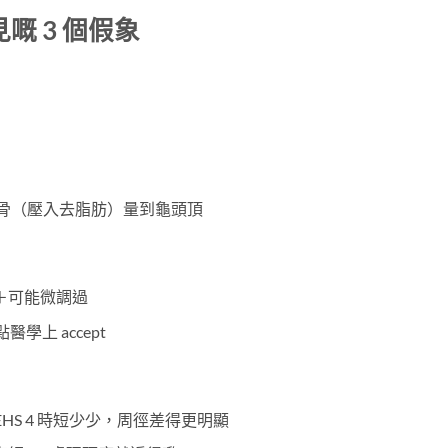
嘅 3 個假象
恥骨（壓入去脂肪）量到龜頭頂
＋可能微調過
學上 accept
EHS 4 時短少少，周徑差得更明顯