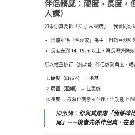
伴侶體感：硬度 > 長度
人講）
如果你真要拆「尺寸 vs 硬度」，我會同
陰道壁係「包裹感」為主，粗啲＝側壁
長度去到 14–15cm 以上，再長嘅邊際
所以權重排行（純功能+伴侣感受角度，唔
硬度（EHS 4）
​ → 地基
周徑（粗細）
​ → 包裹感
長度
​ → 最深位刺激 + 心理，但功能上過
即係講：
你與其焦慮「我係咪比
尾」——後者先係伴侶真．在意