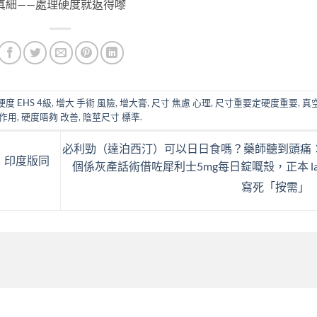
真細——處理硬度就返得嚟
度 EHS 4級
,
增大 手術 風險
,
增大膏
,
尺寸 焦慮 心理
,
尺寸重要定硬度重要
,
真
副作用
,
硬度唔夠 改善
,
陰莖尺寸 標準
.
必利勁（達泊西汀）可以日日食嗎？藥師聽到頭痛
較：印度版同
個係灰產話術借咗犀利士5mg每日錠嘅殼，正本 lab
寫死「按需」