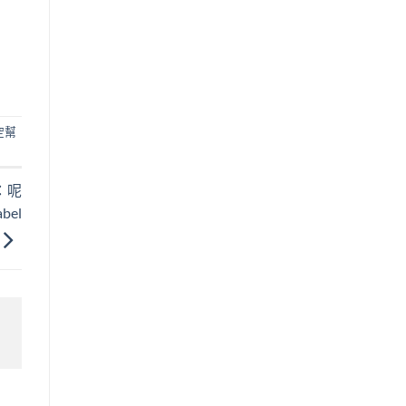
空幫
：呢
el