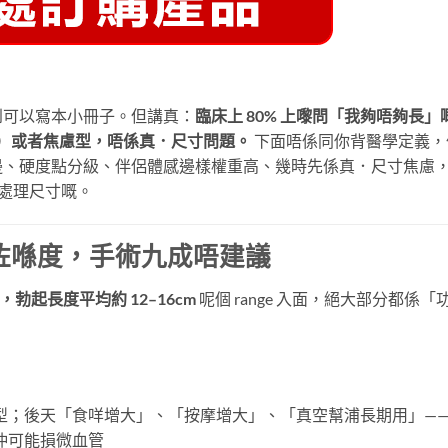
到可以寫本小冊子。但講真：
臨床上 80% 上嚟問「我夠唔夠長」
期）或者焦慮型，唔係真．尺寸問題。
​ 下面唔係同你背醫學定義，
邊、硬度點分級、伴侶體感邊樣權重高、幾時先係真．尺寸焦慮
處理尺寸嘅。
咗喺度，手術九成唔建議
，勃起長度平均約 12–16cm
​ 呢個 range 入面，絕大部分都係「
型；後天「食咩增大」、「按摩增大」、「真空幫浦長期用」—
仲可能損微血管