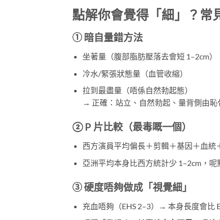
點解你會覺得「細」？常見
① 暗自量錯方法
坐著量（腹部脂肪壓落去會短 1–2cm）
冷水/緊張狀態量（血管收縮）
拉到最盡量（唔係自然勃起態）
→ 正確：站立、自然勃起、量背側由
② P 片比較（最毒嘅一個）
西方演員平均偏長＋剪輯＋基因＋血統
亞洲平均本身比西方統計少 1–2cm，呢點醫
③ 硬度唔夠做成「視覺細」
充血唔夠（EHS 2–3）→ 本身長度會比 