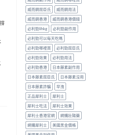
威而鋼屈臣氏
威而鋼用法
威而鋼香港
威而鋼香港價錢
撐
必利勁lihkg
必利勁副作用
必利勁可以每天吃嗎
上
必利勁哪裡買
必利勁屈臣氏
必利勁效果
必利勁用法
以
必利勁香港
日本藤素副作用
日本藤素屈臣氏
日本藤素沒用
日本藤素詐騙
早洩
正品犀利士
犀利士
犀利士吃法
犀利士效果
犀利士香港官網
網購壯陽藥
網購犀利士
美國黑金價格
美國黑金副作用