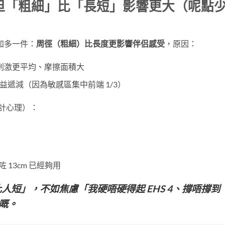
，但「粗細」比「長短」影響更大（呢點
你加多一件：
周徑（粗細）比長度更影響伴侣感受
，原因：
刺激更平均、摩擦面積大
效益遞減（因為敏感區集中前端 1/3）
計心理）：
咗 13cm 已經夠用
人短」，不如焦慮「我硬唔硬得起 EHS 4、撐唔撐到
嘅。