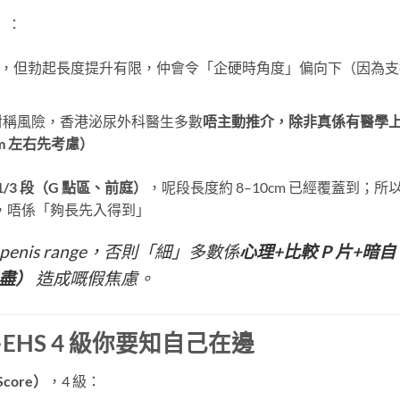
）
：
cm，但勃起長度提升有限，仲會令「企硬時角度」偏向下（因為支
對稱風險，香港泌尿外科醫生多數
唔主動推介，除非真係有醫學
7cm 左右先考慮）
1/3 段（G 點區、前庭）
，呢段長度約 8–10cm 已經覆蓋到；所
，唔係「夠長先入得到」
enis range，否則「細」多數係
心理+比較 P 片+暗自
最盡）
​ 造成嘅假焦慮。
HS 4 級你要知自己在邊
 Score）
，4 級：