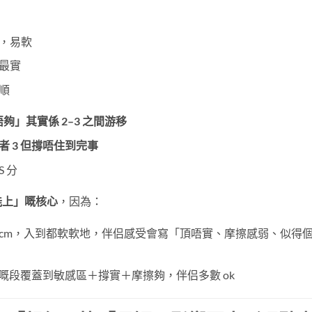
住，易軟
算最實
得順
夠」其實係 2–3 之間游移
者 3 但撐唔住到完事
S 分
能上」嘅核心
，因為：
你 18cm，入到都軟軟地，伴侣感受會寫「頂唔實、摩擦感弱、似得
，入到嘅段覆蓋到敏感區＋撐實＋摩擦夠，伴侣多數 ok