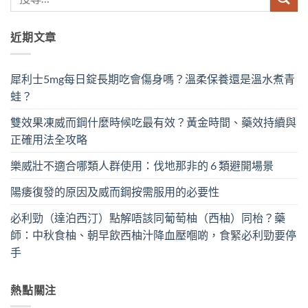
近期文章
犀利士5mg每日錠長期吃會傷身嗎？溫柔保養還是溫水煮青
蛙？
雙效果凍威而鋼什麼時候吃最有效？黃金時間、藥效持續與
正確用法全攻略
樂威壯不適合哪類人群使用：伐地那非的 6 類避開場景
陽痿復發的原因及威而鋼按需服用的必要性
必利勁（達泊西汀）點解唔該同葡萄柚（西柚）同枱？藥
師：中秋食柚、朝早飲西柚汁降血壓嗰啲，食緊必利勁要停
手
熱點關注