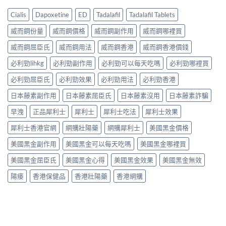
Cialis
Dapoxetine
ED
Tadalafil
Tadalafil Tablets
威而鋼份量
威而鋼價格
威而鋼副作用
威而鋼哪裡買
威而鋼屈臣氏
威而鋼用法
威而鋼香港
威而鋼香港價錢
必利勁lihkg
必利勁副作用
必利勁可以每天吃嗎
必利勁哪裡買
必利勁屈臣氏
必利勁效果
必利勁用法
必利勁香港
日本藤素副作用
日本藤素屈臣氏
日本藤素沒用
日本藤素詐騙
早洩
正品犀利士
犀利士
犀利士吃法
犀利士效果
犀利士香港官網
網購壯陽藥
網購犀利士
美國黑金價格
美國黑金副作用
美國黑金可以每天吃嗎
美國黑金哪裡買
美國黑金屈臣氏
美國黑金心得
美國黑金效果
美國黑金無效
陽痿
香港保健品
香港壯陽藥
香港網購