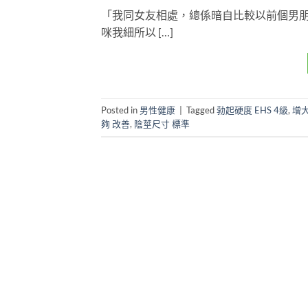
「我同女友相處，總係暗自比較以前個男朋
咪我細所以 […]
Posted in
男性健康
|
Tagged
勃起硬度 EHS 4級
,
增大
夠 改善
,
陰莖尺寸 標準