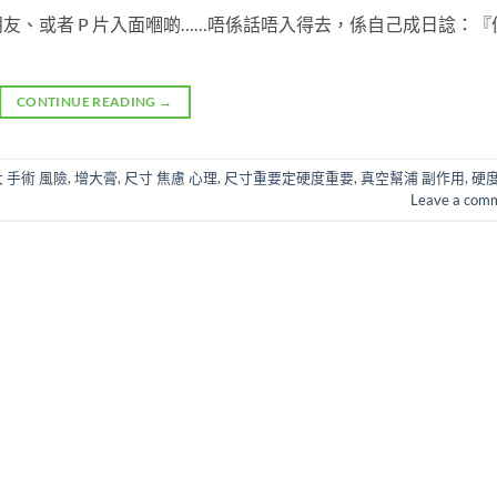
友、或者 P 片入面嗰啲……唔係話唔入得去，係自己成日諗：『
CONTINUE READING
→
 手術 風險
,
增大膏
,
尺寸 焦慮 心理
,
尺寸重要定硬度重要
,
真空幫浦 副作用
,
硬
Leave a com