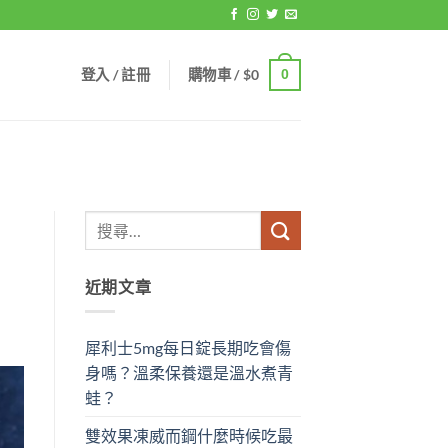
登入 / 註冊
購物車 /
$
0
0
近期文章
犀利士5mg每日錠長期吃會傷
身嗎？溫柔保養還是溫水煮青
蛙？
雙效果凍威而鋼什麼時候吃最