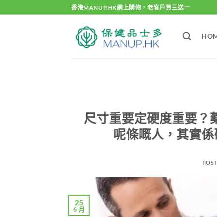
Skip
香港MANUP.HK網上購物，老客戶買三送一
to
content
HO
尺寸重要定硬度重要？
呢條嘅人，其實係
POS
25
6 月