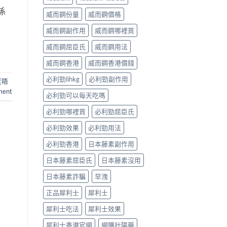
係
威而鋼份量
威而鋼價格
威而鋼副作用
威而鋼哪裡買
威而鋼屈臣氏
威而鋼用法
威而鋼香港
威而鋼香港價錢
必利勁lihkg
必利勁副作用
度唔
ment
必利勁可以每天吃嗎
必利勁哪裡買
必利勁屈臣氏
必利勁效果
必利勁用法
必利勁香港
日本藤素副作用
日本藤素屈臣氏
日本藤素沒用
日本藤素詐騙
早洩
正品犀利士
犀利士
犀利士吃法
犀利士效果
犀利士香港官網
網購壯陽藥