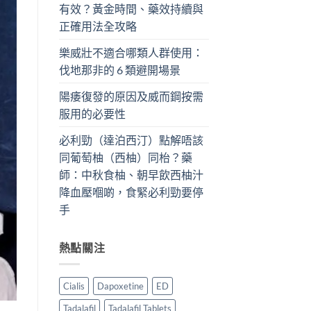
有效？黃金時間、藥效持續與
正確用法全攻略
樂威壯不適合哪類人群使用：
伐地那非的 6 類避開場景
陽痿復發的原因及威而鋼按需
服用的必要性
必利勁（達泊西汀）點解唔該
同葡萄柚（西柚）同枱？藥
師：中秋食柚、朝早飲西柚汁
降血壓嗰啲，食緊必利勁要停
手
熱點關注
Cialis
Dapoxetine
ED
Tadalafil
Tadalafil Tablets