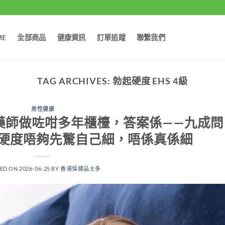
ME
全部商品
健康資訊
訂單追蹤
聯繫我們
TAG ARCHIVES:
勃起硬度 EHS 4級
男性健康
藥師做咗咁多年櫃檯，答案係——九成問
硬度唔夠先驚自己細，唔係真係細
TED ON
2026-06-25
BY
香港保健品士多