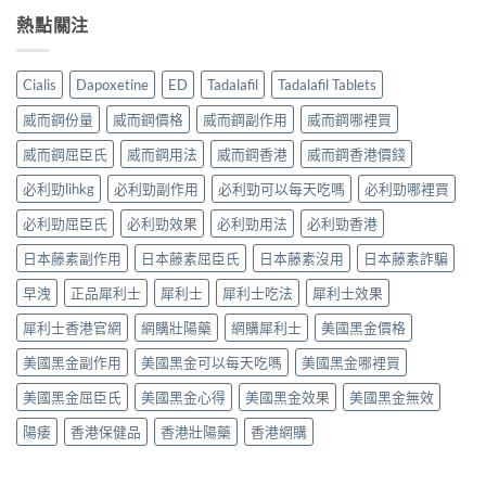
熱點關注
Cialis
Dapoxetine
ED
Tadalafil
Tadalafil Tablets
威而鋼份量
威而鋼價格
威而鋼副作用
威而鋼哪裡買
威而鋼屈臣氏
威而鋼用法
威而鋼香港
威而鋼香港價錢
必利勁lihkg
必利勁副作用
必利勁可以每天吃嗎
必利勁哪裡買
必利勁屈臣氏
必利勁效果
必利勁用法
必利勁香港
日本藤素副作用
日本藤素屈臣氏
日本藤素沒用
日本藤素詐騙
早洩
正品犀利士
犀利士
犀利士吃法
犀利士效果
犀利士香港官網
網購壯陽藥
網購犀利士
美國黑金價格
美國黑金副作用
美國黑金可以每天吃嗎
美國黑金哪裡買
美國黑金屈臣氏
美國黑金心得
美國黑金效果
美國黑金無效
陽痿
香港保健品
香港壯陽藥
香港網購