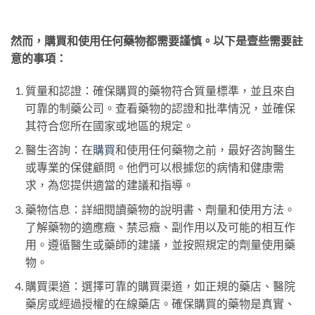
product
has
然而，購買和使用任何藥物都需要謹慎。以下是壹些需要註
multiple
意的事項：
variants.
The
options
質量和認證：確保購買的藥物符合質量標準，並且來自
may
可靠的制藥公司。查看藥物的認證和批準情況，並確保
be
其符合您所在國家或地區的規定。
chosen
on
醫生咨詢：在
購買
和使用任何藥物之前，最好咨詢醫生
the
或專業的保健顧問。他們可以根據您的病情和健康需
product
求，為您提供適當的建議和指導。
page
藥物信息：詳細閱讀藥物的說明書、劑量和使用方法。
了解藥物的適應癥、禁忌癥、副作用以及可能的相互作
用。遵循醫生或藥師的建議，並按照規定的劑量使用藥
物。
購買渠道：選擇可靠的購買渠道，如正規的藥店、醫院
藥房或經過授權的在線藥店。確保購買的藥物是真實、