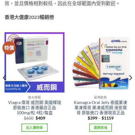
效，並且價格相對較低，因此在全球範圍內受到歡迎。
香港大健康2023暢銷榜
特價
增大增粗
延時助勃
Viagra 偉哥 威而鋼 美國輝瑞
Kamagra Oral Jelly 泰國果凍
原裝進口 香港藥店正品
果凍偉哥 果凍威而鋼 液態偉
100mg/粒 4粒/每盒
哥 原裝進口 香港現貨正品
Original
Current
Price
$
600
$
409
$
399
–
$
1159
price
price
range:
was:
is:
$399
加入購物車
選擇規格
$600.
$409.
through
$1159
This