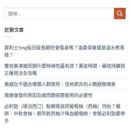
近期文章
犀利士5mg每日錠長期吃會傷身嗎？溫柔保養還是溫水煮青
蛙？
雙效果凍威而鋼什麼時候吃最有效？黃金時間、藥效持續與
正確用法全攻略
樂威壯不適合哪類人群使用：伐地那非的 6 類避開場景
陽痿復發的原因及威而鋼按需服用的必要性
必利勁（達泊西汀）點解唔該同葡萄柚（西柚）同枱？藥
師：中秋食柚、朝早飲西柚汁降血壓嗰啲，食緊必利勁要停
手