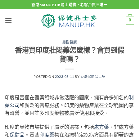
Skip
香港MANUP.HK網上購物，老客戶買三送一
to
content
0
男性健康
香港買印度壯陽藥怎麼樣？會買到假
貨嗎？
POSTED ON
2023-05-11
BY
香港保健品士多
印度是壹個在醫藥領域非常活躍的國家，擁有許多知名的
制
藥公司
和廣泛的醫療服務。印度的藥物產業在全球範圍內享
有聲譽，並且許多印度藥物被廣泛使用和接受。
印度的藥物市場提供了廣泛的選擇，包括
處方藥
、非處方藥
和
保健品
。壹些
印度藥
物在治療特定疾病方面具有顯著的療