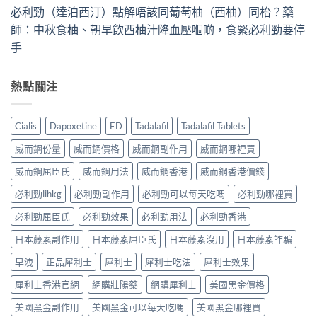
必利勁（達泊西汀）點解唔該同葡萄柚（西柚）同枱？藥
師：中秋食柚、朝早飲西柚汁降血壓嗰啲，食緊必利勁要停
手
熱點關注
Cialis
Dapoxetine
ED
Tadalafil
Tadalafil Tablets
威而鋼份量
威而鋼價格
威而鋼副作用
威而鋼哪裡買
威而鋼屈臣氏
威而鋼用法
威而鋼香港
威而鋼香港價錢
必利勁lihkg
必利勁副作用
必利勁可以每天吃嗎
必利勁哪裡買
必利勁屈臣氏
必利勁效果
必利勁用法
必利勁香港
日本藤素副作用
日本藤素屈臣氏
日本藤素沒用
日本藤素詐騙
早洩
正品犀利士
犀利士
犀利士吃法
犀利士效果
犀利士香港官網
網購壯陽藥
網購犀利士
美國黑金價格
美國黑金副作用
美國黑金可以每天吃嗎
美國黑金哪裡買