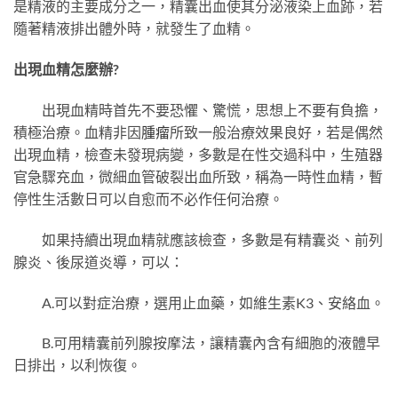
是精液的主要成分之一，精囊出血使其分泌液染上血跡，若
隨著精液排出體外時，就發生了血精。
出現血精怎麼辦?
出現血精時首先不要恐懼、驚慌，思想上不要有負擔，
積極治療。血精非因
腫瘤
所致一般治療效果良好，若是偶然
出現血精，檢查未發現病變，多數是在性交過科中，生殖器
官急驟充血，微細血管破裂出血所致，稱為一時性血精，暫
停性生活數日可以自愈而不必作任何治療。
如果持續出現血精就應該檢查，多數是有精囊炎、前列
腺炎、後尿道炎導，可以：
A.可以對症治療，選用止血藥，如維生素K3、安絡血。
B.可用精囊前列腺按摩法，讓精囊內含有細胞的液體早
日排出，以利恢復。