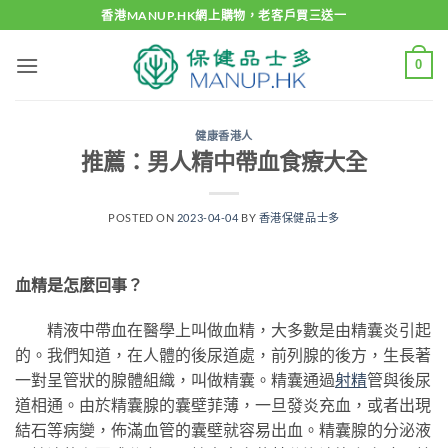
Skip
香港MANUP.HK網上購物，老客戶買三送一
to
content
0
健康香港人
推薦：男人精中帶血食療大全
POSTED ON
2023-04-04
BY
香港保健品士多
血精是怎麼回事？
精液中帶血在醫學上叫做血精，大多數是由精囊炎引起
的。我們知道，在人體的後尿道處，前列腺的後方，生長著
一對呈管狀的腺體組織，叫做精囊。精囊通過
射精
管與後尿
道相通。由於精囊腺的囊壁菲薄，一旦發炎充血，或者出現
結石等病變，佈滿血管的囊壁就容易出血。精囊腺的分泌液