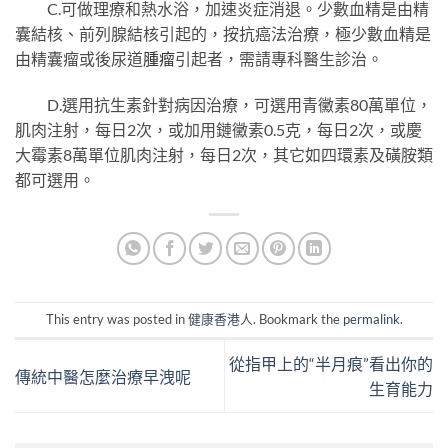
C.可做理療和熱水浴，加速炎症消退。少數血精是由精
囊結核、前列腺結核引起的，按抗癌法治療，極少數血精是
由精囊瘤或後尿道
腫瘤
引起者，需請專科醫生診治。
D.選用抗生素針對病因治療，可選用青黴素80萬單位，
肌肉注射，每日2次，或加用鏈黴素0.5克，每日2次，或慶
大霉素8萬單位肌肉注射，每日2次，其它如四環素及磺胺類
都可選用。
This entry was posted in
健康香港人
. Bookmark the
permalink
.
從指甲上的“半月痕”看出你的
傳統中醫怎麼治療早洩呢
生育能力