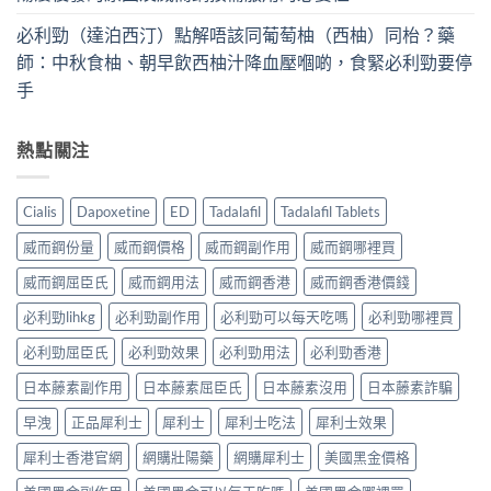
必利勁（達泊西汀）點解唔該同葡萄柚（西柚）同枱？藥
師：中秋食柚、朝早飲西柚汁降血壓嗰啲，食緊必利勁要停
手
熱點關注
Cialis
Dapoxetine
ED
Tadalafil
Tadalafil Tablets
威而鋼份量
威而鋼價格
威而鋼副作用
威而鋼哪裡買
威而鋼屈臣氏
威而鋼用法
威而鋼香港
威而鋼香港價錢
必利勁lihkg
必利勁副作用
必利勁可以每天吃嗎
必利勁哪裡買
必利勁屈臣氏
必利勁效果
必利勁用法
必利勁香港
日本藤素副作用
日本藤素屈臣氏
日本藤素沒用
日本藤素詐騙
早洩
正品犀利士
犀利士
犀利士吃法
犀利士效果
犀利士香港官網
網購壯陽藥
網購犀利士
美國黑金價格