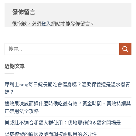
發佈留言
很抱歉，必須
登入
網站才能發佈留言。
近期文章
犀利士5mg每日錠長期吃會傷身嗎？溫柔保養還是溫水煮青
蛙？
雙效果凍威而鋼什麼時候吃最有效？黃金時間、藥效持續與
正確用法全攻略
樂威壯不適合哪類人群使用：伐地那非的 6 類避開場景
陽痿復發的原因及威而鋼按需服用的必要性