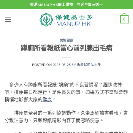
Skip
香港MANUP.HK網上購物，老客戶買三送一
to
content
0
男性健康
蹲廁所看報紙當心前列腺出毛病
POSTED ON
2023-03-25
BY
香港保健品士多
多少人有蹲廁所看報紙“娛樂”的不良習慣呢？趕快改掉
吧。排便每日都進行，是件長久的事，如果方式不當就會靜
悄悄地影響大家的
健康
。
排便是全身的一系列協調動作，久坐馬桶讀書看報，會
分散注意力，只顧報紙精彩內容了而忽略便意。