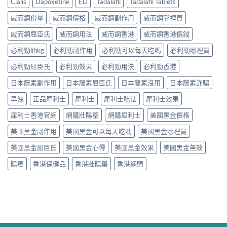
Cialis
Dapoxetine
ED
Tadalafil
Tadalafil Tablets
威而鋼份量
威而鋼價格
威而鋼副作用
威而鋼哪裡買
威而鋼屈臣氏
威而鋼用法
威而鋼香港
威而鋼香港價錢
必利勁lihkg
必利勁副作用
必利勁可以每天吃嗎
必利勁哪裡買
必利勁屈臣氏
必利勁效果
必利勁用法
必利勁香港
日本藤素副作用
日本藤素屈臣氏
日本藤素沒用
日本藤素詐騙
早洩
正品犀利士
犀利士
犀利士吃法
犀利士效果
犀利士香港官網
網購壯陽藥
網購犀利士
美國黑金價格
美國黑金副作用
美國黑金可以每天吃嗎
美國黑金哪裡買
美國黑金屈臣氏
美國黑金心得
美國黑金效果
美國黑金無效
陽痿
香港保健品
香港壯陽藥
香港網購