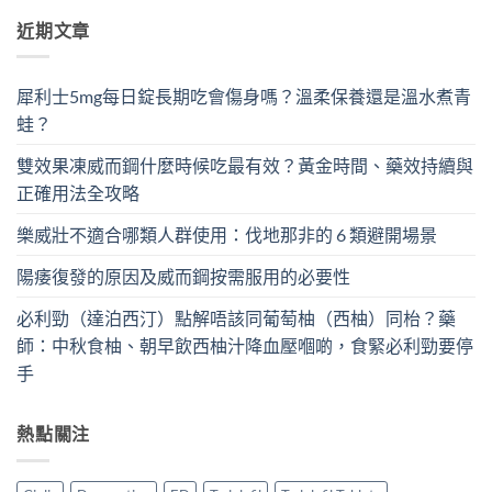
近期文章
犀利士5mg每日錠長期吃會傷身嗎？溫柔保養還是溫水煮青
蛙？
雙效果凍威而鋼什麼時候吃最有效？黃金時間、藥效持續與
正確用法全攻略
樂威壯不適合哪類人群使用：伐地那非的 6 類避開場景
陽痿復發的原因及威而鋼按需服用的必要性
必利勁（達泊西汀）點解唔該同葡萄柚（西柚）同枱？藥
師：中秋食柚、朝早飲西柚汁降血壓嗰啲，食緊必利勁要停
手
熱點關注