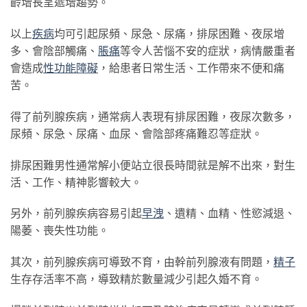
齡增長呈遞增趨勢。
以上
疾病
均可引起尿頻、尿急、尿痛，排尿困難、夜尿增
多、會陰部觸痛、
脹痛
等令人苦惱不安的症狀，病情嚴重者
會造成
性功能障礙
，給患者日常生活、工作帶來不便和痛
苦。
得了前列腺疾病，通常病人表現有排尿困難，夜尿次數多，
尿頻、尿急、尿痛、血尿、會陰部疼痛難忍等症狀。
排尿困難男性通常解小便站立很長時間就是解不出來，對生
活、工作、精神影響較大。
另外，前列腺疾病容易引起
早洩
、遺精、血精、性慾減退、
陽萎、喪失性功能。
其次，前列腺疾病可導致不育，由幹前列腺液有問題，
精子
生存存活率不高，導致精於數量減少引起久婚不育。