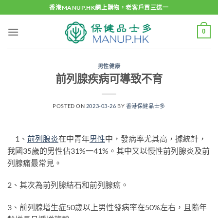
Skip
香港MANUP.HK網上購物，老客戶買三送一
to
content
0
男性健康
前列腺疾病可導致不育
POSTED ON
2023-03-26
BY
香港保健品士多
1、
前列腺炎
在中青年
男性
中，發病率尤其高，據統計，
我國35歲的男性佔31%一41%。其中又以慢性前列腺炎及前
列腺痛最常見。
2、其次為前列腺結石和前列腺癌。
3、前列腺增生症50歲以上男性發病率在50%左右，且隨年