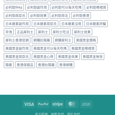
必利勁lihkg
必利勁副作用
必利勁可以每天吃嗎
必利勁哪裡買
必利勁屈臣氏
必利勁效果
必利勁用法
必利勁香港
日本藤素副作用
日本藤素屈臣氏
日本藤素沒用
日本藤素詐騙
早洩
正品犀利士
犀利士
犀利士吃法
犀利士效果
犀利士香港官網
網購壯陽藥
網購犀利士
美國黑金價格
美國黑金副作用
美國黑金可以每天吃嗎
美國黑金哪裡買
美國黑金屈臣氏
美國黑金心得
美國黑金效果
美國黑金無效
陽痿
香港保健品
香港壯陽藥
香港網購
Visa
PayPal
Stripe
MasterCard
Cash
On
客戶服務
聯繫我們
關於我們