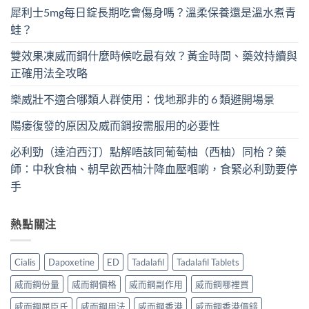
犀利士5mg每日錠長期吃會傷身嗎？溫柔保養還是溫水煮青
蛙？
雙效果凍威而鋼什麼時候吃最有效？黃金時間、藥效持續與
正確用法全攻略
樂威壯不適合哪類人群使用：伐地那非的 6 類避開場景
陽痿復發的原因及威而鋼按需服用的必要性
必利勁（達泊西汀）點解唔該同葡萄柚（西柚）同枱？藥
師：中秋食柚、朝早飲西柚汁降血壓嗰啲，食緊必利勁要停
手
熱點關注
Cialis
Dapoxetine
ED
Tadalafil
Tadalafil Tablets
威而鋼份量
威而鋼價格
威而鋼副作用
威而鋼哪裡買
威而鋼屈臣氏
威而鋼用法
威而鋼香港
威而鋼香港價錢