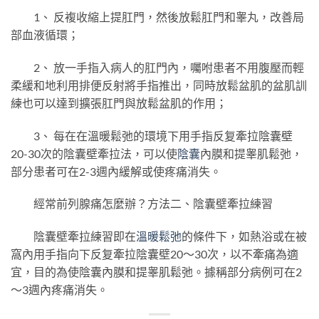
1、 反複收縮上提肛門，然後放鬆肛門和睾丸，改善局
部血液循環；
2、 放一手指入病人的肛門內，囑咐患者不用腹壓而輕
柔緩和地利用排便反射將手指推出，同時放鬆盆肌的盆肌訓
練也可以達到擴張肛門與放鬆盆肌的作用；
3、 每在在溫暖鬆弛的環境下用手指反复牽拉陰囊壁
20-30次的陰囊壁牽拉法，可以使
陰囊
內膜和提睾肌鬆弛，
部分患者可在2-3週內緩解或使疼痛消失。
經常前列腺痛怎麼辦？方法二、陰囊壁牽拉練習
陰囊壁牽拉練習即在
溫暖鬆弛
的條件下，如熱浴或在被
窩內用手指向下反复牽拉陰囊壁20～30次，以不牽痛為適
宜，目的為使陰囊內膜和提睾肌鬆弛。據稱部分病例可在2
～3週內疼痛消失。