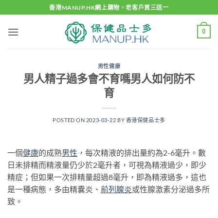
Skip
香港MANUP.HK網上購物，老客戶買三送一
to
content
0
男性健康
男人精子過多會不育嗎男人如何防不
育
POSTED ON
2023-03-22
BY
香港保健品士多
一個
健康
的成熟
男性
，每次精液的排出量約為2-6毫升。數
日未排精而精液量仍少於2毫升者，可視為精液過少，即少
精症；但如果一次排精量超過8毫升，即為精液過多，這也
是一種病態，多由精囊炎、
前列腺炎
或性腺激素分泌過多所
致。