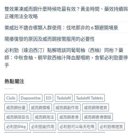
雙效果凍威而鋼什麼時候吃最有效？黃金時間、藥效持續與
正確用法全攻略
樂威壯不適合哪類人群使用：伐地那非的 6 類避開場景
陽痿復發的原因及威而鋼按需服用的必要性
必利勁（達泊西汀）點解唔該同葡萄柚（西柚）同枱？藥
師：中秋食柚、朝早飲西柚汁降血壓嗰啲，食緊必利勁要停
手
熱點關注
Cialis
Dapoxetine
ED
Tadalafil
Tadalafil Tablets
威而鋼份量
威而鋼價格
威而鋼副作用
威而鋼哪裡買
威而鋼屈臣氏
威而鋼用法
威而鋼香港
威而鋼香港價錢
必利勁lihkg
必利勁副作用
必利勁可以每天吃嗎
必利勁哪裡買