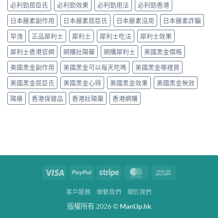
必利勁屈臣氏
必利勁效果
必利勁用法
必利勁香港
日本藤素副作用
日本藤素屈臣氏
日本藤素沒用
日本藤素詐騙
早洩
正品犀利士
犀利士
犀利士吃法
犀利士效果
犀利士香港官網
網購壯陽藥
網購犀利士
美國黑金價格
美國黑金副作用
美國黑金可以每天吃嗎
美國黑金哪裡買
美國黑金屈臣氏
美國黑金心得
美國黑金效果
美國黑金無效
陽痿
香港保健品
香港壯陽藥
香港網購
Visa
PayPal
Stripe
MasterCard
Cash
On
客戶服務
聯繫我們
關於我們
Delivery
版權所有 2026 ©
ManUp.hk