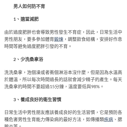
男人如何防不育
1、適當減肥
由於過度肥胖也會導致男性發生不育症，因此，日常生活中
男性朋友，要多參加體育
鍛煉
，調整飲食結構，安排好作息
時間等避免過度肥胖引發的不育。
2、少洗桑拿浴
洗洗桑拿，泡個澡或者衝個淋浴本沒什麼，但是因為水溫高
於體溫，所以每次時間過長的話就會減少精子的產生。每天
洗桑拿的時間不要超過15分鐘，溫度要低與98%。
3、養成良好的衛生習慣
日常生活中男性朋友應該養成良好的生活習慣，它是預防各
種危害男性生育能力傳染病的最好方法，如傳播類
疾病
、腮
腺炎等。