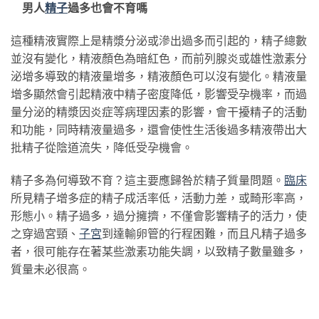
男人
精子
過多也會不育嗎
這種精液實際上是精漿分泌或滲出過多而引起的，精子總數
並沒有變化，精液顏色為暗紅色，而前列腺炎或雄性激素分
泌增多導致的精液量增多，精液顏色可以沒有變化。精液量
增多顯然會引起精液中精子密度降低，影響受孕機率，而過
量分泌的精漿因炎症等病理因素的影響，會干擾精子的活動
和功能，同時精液量過多，還會使性生活後過多精液帶出大
批精子從陰道流失，降低受孕機會。
精子多為何導致不育？這主要應歸咎於精子質量問題。
臨床
所見精子增多症的精子成活率低，活動力差，或畸形率高，
形態小。精子過多，過分擁擠，不僅會影響精子的活力，使
之穿過宮頸、
子宮
到達輸卵管的行程困難，而且凡精子過多
者，很可能存在著某些激素功能失調，以致精子數量雖多，
質量未必很高。