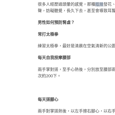
很多人經歷過頭暈的感覺，那種
眼睛
發花
聲，妨礙聽覺，長久下去，甚至會導致耳
男性如何預防腎虛？
常打太極拳
練習太極拳，最好是清晨在空氣清新的公
每天自我
按摩
腰部
兩手掌對搓，至手心熱後，分別放至腰部
次約200下。
每天搓腳心
兩手對掌搓熱後，以左手擦右腳心，以右手