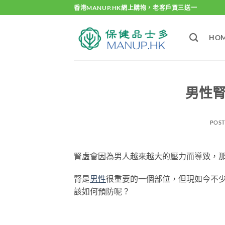
Skip
香港MANUP.HK網上購物，老客戶買三送一
to
content
HO
男性腎
POS
腎虛會因為男人越來越大的壓力而導致，
腎是
男性
很重要的一個部位，但現如今不
該如何預防呢？