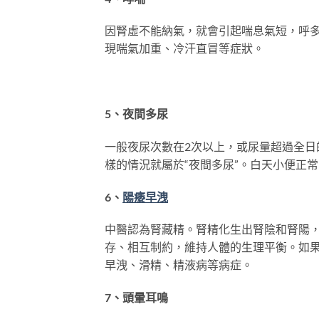
因腎虛不能納氣，就會引起喘息氣短，呼
現喘氣加重、冷汗直冒等症狀。
5、夜間多尿
一般夜尿次數在2次以上，或尿量超過全日
樣的情況就屬於“夜間多尿”。白天小便正
6、
陽痿
早洩
中醫認為腎藏精。腎精化生出腎陰和腎陽
存、相互制約，維持人體的生理平衡。如
早洩、滑精、精液病等病症。
7、頭暈耳鳴