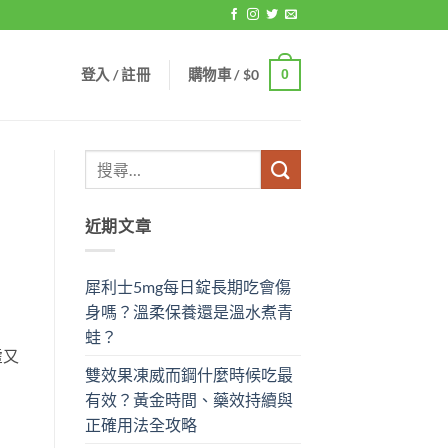
登入 / 註冊
購物車 /
$
0
0
近期文章
犀利士5mg每日錠長期吃會傷
身嗎？溫柔保養還是溫水煮青
蛙？
虛又
雙效果凍威而鋼什麼時候吃最
有效？黃金時間、藥效持續與
正確用法全攻略