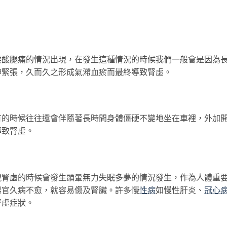
腰酸腿痛的情況出現，在發生這種情況的時候我們一般會是因為
神緊張，久而久之形成氣滯血瘀而最終導致腎虛。
有的時候往往還會伴隨著長時間身體僵硬不變地坐在車裡，外加
導致腎虛。
現腎虛的時候會發生頭暈無力失眠多夢的情況發生，作為人體重
器官久病不愈，就容易傷及腎臟。許多慢
性病
如慢性肝炎、
冠心
腎虛症狀。