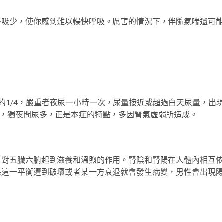
多吸少，使你感到難以暢快呼吸。厲害的情況下，伴隨氣喘還可
的1/4，嚴重者夜尿一小時一次，尿量接近或超過白天尿量，出
常，獨夜間尿多，正是本症的特點，多因腎氣虛弱所造成。
，對五臟六腑起到滋養和溫煦的作用。腎陰和腎陽在人體內相互
果這一平衡遭到破壞或者某一方衰退就會發生病變，男性會出現