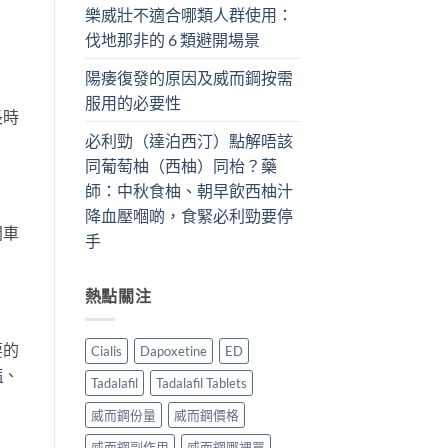
樂威壯不適合哪類人群使用：
伐地那非的 6 類避開場景
陽痿復發的原因及威而鋼按需
服用的必要性
長時
必利勁（達泊西汀）點解唔該
同葡萄柚（西柚）同枱？藥
師：中秋食柚、朝早飲西柚汁
降血壓嗰啲，食緊必利勁要停
開車
手
熱點關注
要的
Cialis
Dapoxetine
ED
病
、
Tadalafil
Tadalafil Tablets
威而鋼份量
威而鋼價格
威而鋼副作用
威而鋼哪裡買