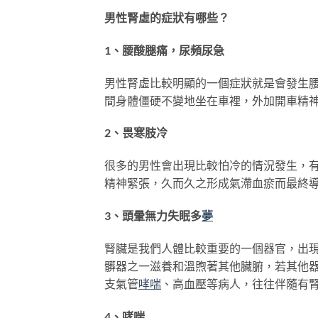
男性腎虛的症狀有哪些？
1、腰酸腿痛，尿頻尿急
男性腎虛比較明顯的一個症狀就是會發生
間身體僵硬不變地坐在車裡，外加開車精
2、畏寒肢冷
很多的男性會出現比較怕冷的情況發生，
精神緊張，久而久之形成氣滯血瘀而最終
3、頭暈無力失眠多
夢
腎臟是我們人體比較重要的一個器官，出
髒器之一滋養和溫煦著其他臟腑，若其他
支氣管
哮喘
、高血壓等病人，往往伴隨有
4、哮喘