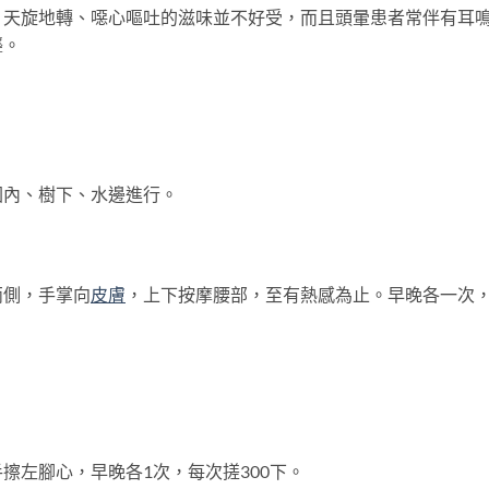
、天旋地轉、噁心嘔吐的滋味並不好受，而且頭暈患者常伴有耳
聾。
園內、樹下、水邊進行。
兩側，手掌向
皮膚
，上下按摩腰部，至有熱感為止。早晚各一次
擦左腳心，早晚各1次，每次搓300下。