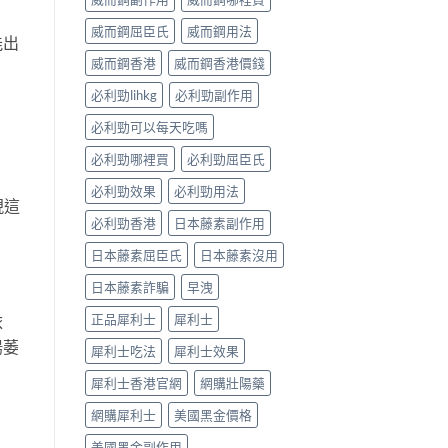
威而鋼屈臣氏
威而鋼用法
能出
威而鋼香港
威而鋼香港價錢
必利勁lihkg
必利勁副作用
必利勁可以每天吃嗎
必利勁哪裡買
必利勁屈臣氏
必利勁效果
必利勁用法
現這
必利勁香港
日本藤素副作用
日本藤素屈臣氏
日本藤素沒用
日本藤素詐騙
早洩
正品犀利士
犀利士
依
陽萎
犀利士吃法
犀利士效果
犀利士香港官網
網購壯陽藥
網購犀利士
美國黑金價格
美國黑金副作用