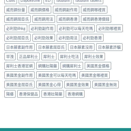
Cialis
Dapoxetine
ED
Tadalafil
Tadalafil Tablets
威而鋼份量
威而鋼價格
威而鋼副作用
威而鋼哪裡買
威而鋼屈臣氏
威而鋼用法
威而鋼香港
威而鋼香港價錢
必利勁lihkg
必利勁副作用
必利勁可以每天吃嗎
必利勁哪裡買
必利勁屈臣氏
必利勁效果
必利勁用法
必利勁香港
日本藤素副作用
日本藤素屈臣氏
日本藤素沒用
日本藤素詐騙
早洩
正品犀利士
犀利士
犀利士吃法
犀利士效果
犀利士香港官網
網購壯陽藥
網購犀利士
美國黑金價格
美國黑金副作用
美國黑金可以每天吃嗎
美國黑金哪裡買
美國黑金屈臣氏
美國黑金心得
美國黑金效果
美國黑金無效
陽痿
香港保健品
香港壯陽藥
香港網購