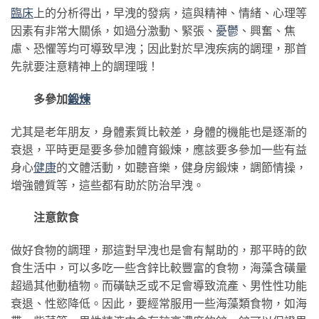
臨床
上的分析得出，早洩的發病，這與精神、情緒、心理等
因素有非常大關係，如過分激動、緊張、
憂鬱
、興奮、焦
慮、恐懼等均可導致早洩；因此對於早洩疾病的調理，那首
先就要注意精神上的調理哦！
多參加
鍛煉
尤其是老年朋友，身體素質比較差，身體的機能也是逐漸的
衰退，平時更是要多參加體育鍛煉，應該要多參加一些有益
身心
健康
的文體活動，如聽音樂，健身房鍛煉，調節情操，
增強體質等，這些都有助於防治早洩。
注意飲食
做好食物的調理，那這對早洩也是會有幫助的，那平時的飲
食生活中，可以多吃一些含鋅比較豐富的食物，海藻含磺量
超過其他動植物。而磺缺乏或不足會導致流產、男性性功能
衰退、性慾降低。因此，要經常服用一些海藻類食物，如海