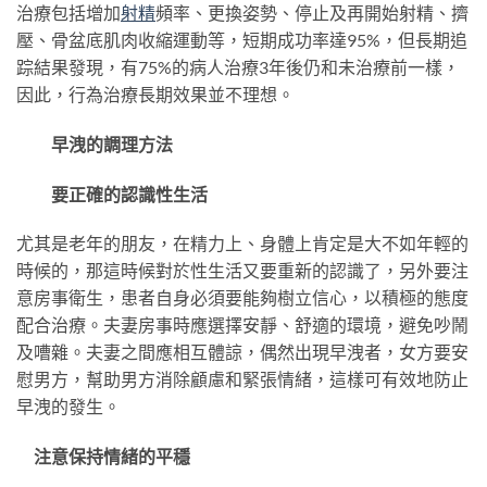
治療包括增加
射精
頻率、更換姿勢、停止及再開始射精、擠
壓、骨盆底肌肉收縮運動等，短期成功率達95%，但長期追
踪結果發現，有75%的病人治療3年後仍和未治療前一樣，
因此，行為治療長期效果並不理想。
早洩的調理方法
要正確的認識性生活
尤其是老年的朋友，在精力上、身體上肯定是大不如年輕的
時候的，那這時候對於性生活又要重新的認識了，另外要注
意房事衛生，患者自身必須要能夠樹立信心，以積極的態度
配合治療。夫妻房事時應選擇安靜、舒適的環境，避免吵鬧
及嘈雜。夫妻之間應相互體諒，偶然出現早洩者，女方要安
慰男方，幫助男方消除顧慮和緊張情緒，這樣可有效地防止
早洩的發生。
注意保持情緒的平穩