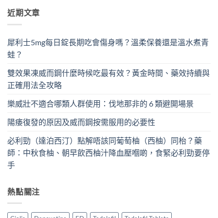
近期文章
犀利士5mg每日錠長期吃會傷身嗎？溫柔保養還是溫水煮青
蛙？
雙效果凍威而鋼什麼時候吃最有效？黃金時間、藥效持續與
正確用法全攻略
樂威壯不適合哪類人群使用：伐地那非的 6 類避開場景
陽痿復發的原因及威而鋼按需服用的必要性
必利勁（達泊西汀）點解唔該同葡萄柚（西柚）同枱？藥
師：中秋食柚、朝早飲西柚汁降血壓嗰啲，食緊必利勁要停
手
熱點關注