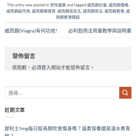
This entry was posted in
男性健康
and tagged
威而鋼份量
,
威而鋼價格
,
威而鋼副作用
,
威而鋼哪裡買
,
威而鋼屈臣氏
,
威而鋼用法
,
威而鋼香港
,
威
而鋼香港價錢
.
威而鋼(Viagra)有何功效?
必利勁用法用量教學與說明書
發佈留言
很抱歉，必須
登入
網站才能發佈留言。
近期文章
犀利士5mg每日錠長期吃會傷身嗎？溫柔保養還是溫水煮青
蛙？