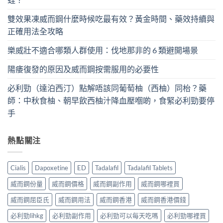
雙效果凍威而鋼什麼時候吃最有效？黃金時間、藥效持續與
正確用法全攻略
樂威壯不適合哪類人群使用：伐地那非的 6 類避開場景
陽痿復發的原因及威而鋼按需服用的必要性
必利勁（達泊西汀）點解唔該同葡萄柚（西柚）同枱？藥
師：中秋食柚、朝早飲西柚汁降血壓嗰啲，食緊必利勁要停
手
熱點關注
Cialis
Dapoxetine
ED
Tadalafil
Tadalafil Tablets
威而鋼份量
威而鋼價格
威而鋼副作用
威而鋼哪裡買
威而鋼屈臣氏
威而鋼用法
威而鋼香港
威而鋼香港價錢
必利勁lihkg
必利勁副作用
必利勁可以每天吃嗎
必利勁哪裡買