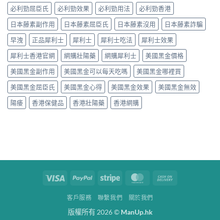
必利勁屈臣氏
必利勁效果
必利勁用法
必利勁香港
日本藤素副作用
日本藤素屈臣氏
日本藤素沒用
日本藤素詐騙
早洩
正品犀利士
犀利士
犀利士吃法
犀利士效果
犀利士香港官網
網購壯陽藥
網購犀利士
美國黑金價格
美國黑金副作用
美國黑金可以每天吃嗎
美國黑金哪裡買
美國黑金屈臣氏
美國黑金心得
美國黑金效果
美國黑金無效
陽痿
香港保健品
香港壯陽藥
香港網購
Visa
PayPal
Stripe
MasterCard
Cash
On
客戶服務
聯繫我們
關於我們
Delivery
版權所有 2026 ©
ManUp.hk