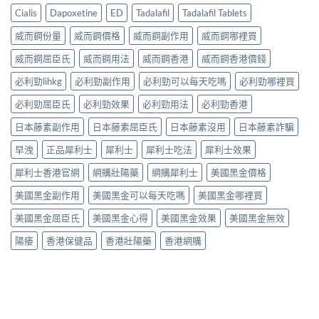
Cialis
Dapoxetine
ED
Tadalafil
Tadalafil Tablets
威而鋼份量
威而鋼價格
威而鋼副作用
威而鋼哪裡買
威而鋼屈臣氏
威而鋼用法
威而鋼香港
威而鋼香港價錢
必利勁lihkg
必利勁副作用
必利勁可以每天吃嗎
必利勁哪裡買
必利勁屈臣氏
必利勁效果
必利勁用法
必利勁香港
日本藤素副作用
日本藤素屈臣氏
日本藤素沒用
日本藤素詐騙
早洩
正品犀利士
犀利士
犀利士吃法
犀利士效果
犀利士香港官網
網購壯陽藥
網購犀利士
美國黑金價格
美國黑金副作用
美國黑金可以每天吃嗎
美國黑金哪裡買
美國黑金屈臣氏
美國黑金心得
美國黑金效果
美國黑金無效
陽痿
香港保健品
香港壯陽藥
香港網購