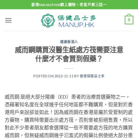
Skip
香港MANUP.HK網上購物，老客戶買三送一
to
content
0
健康香港人
威而鋼購買沒醫生紙處方筏需要注意
什麼才不會買到假藥？
POSTED ON
2022-11-11
BY
香港保健品士多
威而鋼 是絕大部分陽痿（ED）患者的治療首選藥物之一，
憑藉著知名度在全球幾乎任何地區都不難購買，但是對於香
港用戶來說卻並如此！因為威而鋼在香港是屬於受管制的處
方藥物，購買時需要出示處方筏，否則會被拒絕售賣，所以
對此不少患者朋友都會選擇從一些不需要處方筏的地方購買
威而鋼，但無疑威而鋼幾乎氾濫式的假藥比例使絕大部分患