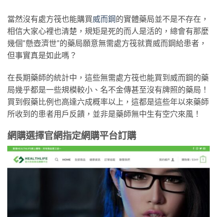
當然沒有處方筏也能購買
威而鋼
的實體藥局並不是不存在，
相信大家心裡也清楚，規矩是死的而人是活的，總會有那麼
幾個“懸壺濟世”的藥局願意無需處方筏就賣威而鋼給患者，
但事實真是如此嗎？
在長期藥師的統計中，這些無需處方筏也能買到威而鋼的藥
局幾乎都是一些規模較小、名不金傳甚至沒有牌照的藥局！
買到假藥比例也高達六成概率以上，這都是這些年以來藥師
所收到的患者用戶反饋，並非是藥師無中生有空穴來風！
網購選擇官網指定網購平台訂購