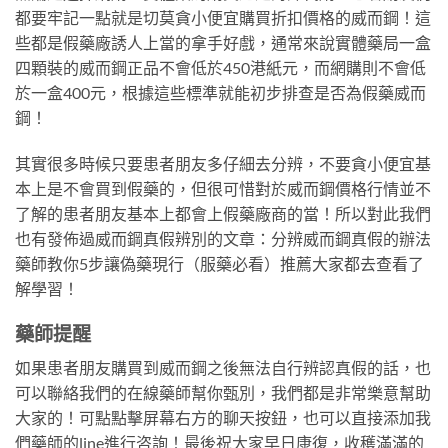
都要牢記一點就是切莫貪小便宜購買折扣價格的威而鋼！這
些都是假藥廠誘人上當的拿手好戲，通常來說實體藥局一盒
四顆裝的威而鋼正品不會低於450港紙元，而網購則不會低
於一盒400元，根據這些標準就能初步排查是否為假藥威而
鋼！
其實很多時候只要患者朋友多仔細去分辨，不要貪小便宜基
本上是不會買到假藥的，但很可惜對於威而鋼價格行情並不
了解的患者朋友基本上都會上假藥廠商的當！所以對此我們
也有發佈過威而鋼真假辨別的文章：分辨威而鋼真假的辦法
藥師教你5步讓偽藥現行（服藥必看）推薦大家都去查看了
解學習！
藥師提醒
如果患者朋友購買到威而鋼之後無法自行辨認真假的話，也
可以聯絡我們的在線藥師幫你甄別，我們都是非常樂意幫助
大家的！可點點擊屏幕右方的聊天按鈕，也可以直接添加我
們藥師的line進行咨詢！最後祝大家早日康復，收穫滿滿的