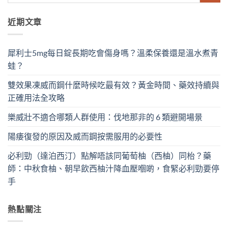
近期文章
犀利士5mg每日錠長期吃會傷身嗎？溫柔保養還是溫水煮青
蛙？
雙效果凍威而鋼什麼時候吃最有效？黃金時間、藥效持續與
正確用法全攻略
樂威壯不適合哪類人群使用：伐地那非的 6 類避開場景
陽痿復發的原因及威而鋼按需服用的必要性
必利勁（達泊西汀）點解唔該同葡萄柚（西柚）同枱？藥
師：中秋食柚、朝早飲西柚汁降血壓嗰啲，食緊必利勁要停
手
熱點關注