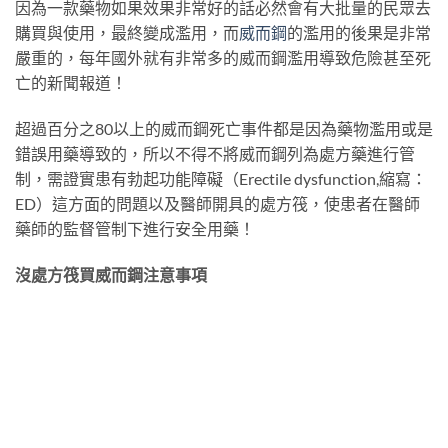
因為一款藥物如果效果非常好的話必然會有大批量的民眾去
購買與使用，最終變成濫用，而
威而鋼
的濫用的後果是非常
嚴重的，每年國外就有非常多的威而鋼濫用導致危險甚至死
亡的新聞報道！
超過百分之80以上的威而鋼死亡事件都是因為藥物濫用或是
錯誤用藥導致的，所以不得不將威而鋼列為處方藥進行管
制，需證實患有勃起功能障礙（Erectile dysfunction,縮寫：
ED）這方面的問題以及醫師開具的處方筏，使患者在醫師
藥師的監督管制下進行安全用藥！
沒處方筏買威而鋼注意事項