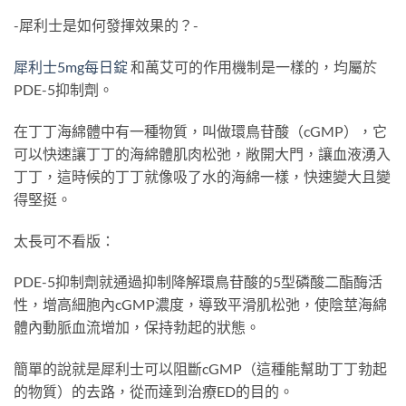
-犀利士是如何發揮效果的？-
犀利士5mg每日錠
和萬艾可的作用機制是一樣的，均屬於
PDE-5抑制劑。
在丁丁海綿體中有一種物質，叫做環鳥苷酸（cGMP），它
可以快速讓丁丁的海綿體肌肉松弛，敞開大門，讓血液湧入
丁丁，這時候的丁丁就像吸了水的海綿一樣，快速變大且變
得堅挺。
太長可不看版：
PDE-5抑制劑就通過抑制降解環鳥苷酸的5型磷酸二酯酶活
性，增高細胞內cGMP濃度，導致平滑肌松弛，使陰莖海綿
體內動脈血流增加，保持勃起的狀態。
簡單的說就是犀利士可以阻斷cGMP（這種能幫助丁丁勃起
的物質）的去路，從而達到治療ED的目的。