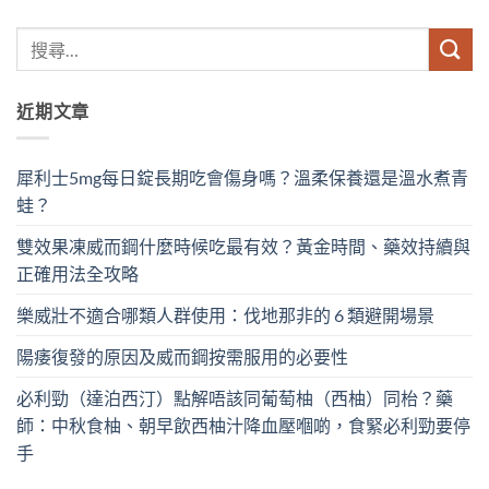
近期文章
犀利士5mg每日錠長期吃會傷身嗎？溫柔保養還是溫水煮青
蛙？
雙效果凍威而鋼什麼時候吃最有效？黃金時間、藥效持續與
正確用法全攻略
樂威壯不適合哪類人群使用：伐地那非的 6 類避開場景
陽痿復發的原因及威而鋼按需服用的必要性
必利勁（達泊西汀）點解唔該同葡萄柚（西柚）同枱？藥
師：中秋食柚、朝早飲西柚汁降血壓嗰啲，食緊必利勁要停
手