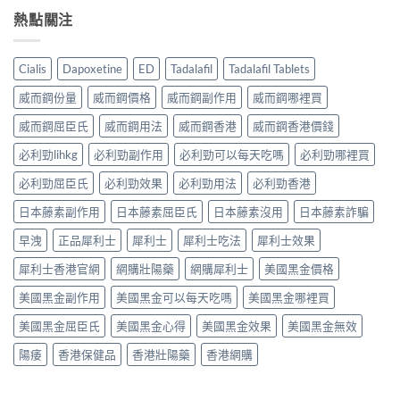
熱點關注
Cialis
Dapoxetine
ED
Tadalafil
Tadalafil Tablets
威而鋼份量
威而鋼價格
威而鋼副作用
威而鋼哪裡買
威而鋼屈臣氏
威而鋼用法
威而鋼香港
威而鋼香港價錢
必利勁lihkg
必利勁副作用
必利勁可以每天吃嗎
必利勁哪裡買
必利勁屈臣氏
必利勁效果
必利勁用法
必利勁香港
日本藤素副作用
日本藤素屈臣氏
日本藤素沒用
日本藤素詐騙
早洩
正品犀利士
犀利士
犀利士吃法
犀利士效果
犀利士香港官網
網購壯陽藥
網購犀利士
美國黑金價格
美國黑金副作用
美國黑金可以每天吃嗎
美國黑金哪裡買
美國黑金屈臣氏
美國黑金心得
美國黑金效果
美國黑金無效
陽痿
香港保健品
香港壯陽藥
香港網購