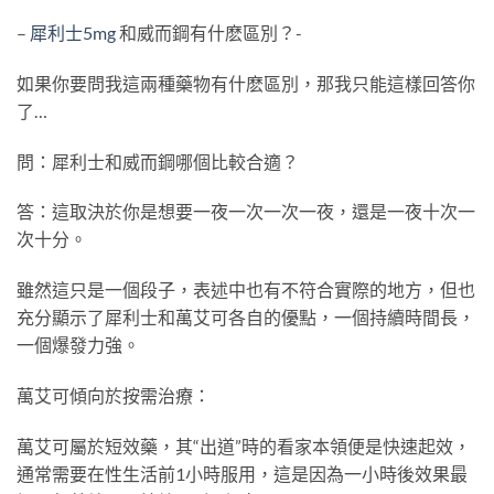
–
犀利士5mg
和威而鋼有什麽區別？-
如果你要問我這兩種藥物有什麽區別，那我只能這樣回答你
了…
問：犀利士和威而鋼哪個比較合適？
答：這取決於你是想要一夜一次一次一夜，還是一夜十次一
次十分。
雖然這只是一個段子，表述中也有不符合實際的地方，但也
充分顯示了犀利士和萬艾可各自的優點，一個持續時間長，
一個爆發力強。
萬艾可傾向於按需治療：
萬艾可屬於短效藥，其“出道”時的看家本領便是快速起效，
通常需要在性生活前1小時服用，這是因為一小時後效果最