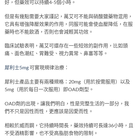
好，但藥效可以持續4-5個小時。
但是有幾點需要大家謹記，萬艾可不能與硝酸鹽藥物混用，
它具有增強降壓效果的作用，同服可能會使血壓降低，在服
藥時也不能飲酒，否則也會減輕其功效。
臨床試驗表明，萬艾可還存在一些短效的副作用，比如頭
痛、面色潮紅、胃難受、視力異常、鼻塞等等。
犀利士5mg
可實現規律治療：
犀利士產品主要有兩種規格：20mg（用於按需服用）以及
5mg（用於每日一次服用）即OAD劑型。
OAD劑的出現，讓我們明白，性是完整生活的一部分，我
們不只是因性而性，更應該是因愛而性。
相較於威而鋼，它持續時間長，藥效持續可長達36小時，且
不受酒精影響，也不受高脂肪食物的限制。