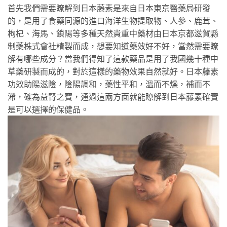
首先我們需要瞭解到日本藤素是來自日本東京醫藥局研發
的，是用了食藥同源的進口海洋生物提取物、人參、鹿茸、
枸杞、海馬、鎖陽等多種天然貴重中藥材由日本京都滋賀縣
制藥株式會社精製而成，想要知道藥效好不好，當然需要瞭
解有哪些成分？當我們得知了這款藥品是用了我國幾十種中
草藥研製而成的，對於這樣的藥物效果自然就好。日本藤素
功效助陽滋陰，陰陽調和，藥性平和，溫而不燥，補而不
滯，確為益腎之寶，通過這兩方面就能瞭解到日本藤素確實
是可以選擇的保健品。