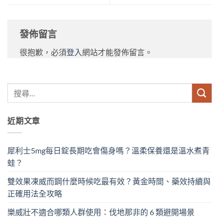
發佈留言
很抱歉，必須
登入
網站才能發佈留言。
近期文章
犀利士5mg每日錠長期吃會傷身嗎？溫柔保養還是溫水煮青
蛙？
雙效果凍威而鋼什麼時候吃最有效？黃金時間、藥效持續與
正確用法全攻略
樂威壯不適合哪類人群使用：伐地那非的 6 類避開場景