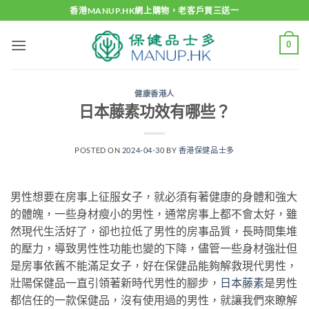
Skip
香港MANUP.HK網上購物，老客戶買三送一
to
content
0
健康香港人
日本藤素功效有哪些？
POSTED ON
2024-04-30
BY
香港保健品士多
男性想要在房事上征服女子，就必須有著健康的身體和強大
的體魄，一些身材瘦小的男性，通常房事上都不會太好，雖
然現代生活好了，卻也拉低了男性的房事品質，長時間集堆
的壓力，導致男性性功能也變的下降，儘管一些身材強壯但
是房事依舊不能滿足女子，好在保健品能夠解救現代男性，
壯陽保健品一直引領著新時代男性的腳步，
日本藤素
是男性
都信任的一款保健品，沒有使用過的男性，就讓我們來瞭解