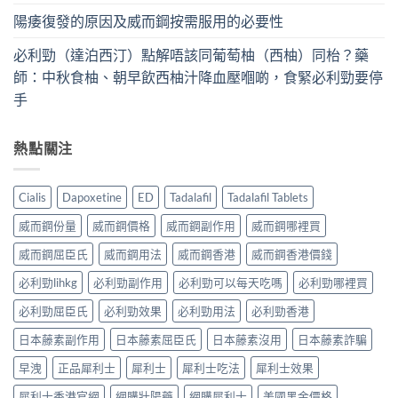
陽痿復發的原因及威而鋼按需服用的必要性
必利勁（達泊西汀）點解唔該同葡萄柚（西柚）同枱？藥
師：中秋食柚、朝早飲西柚汁降血壓嗰啲，食緊必利勁要停
手
熱點關注
Cialis
Dapoxetine
ED
Tadalafil
Tadalafil Tablets
威而鋼份量
威而鋼價格
威而鋼副作用
威而鋼哪裡買
威而鋼屈臣氏
威而鋼用法
威而鋼香港
威而鋼香港價錢
必利勁lihkg
必利勁副作用
必利勁可以每天吃嗎
必利勁哪裡買
必利勁屈臣氏
必利勁效果
必利勁用法
必利勁香港
日本藤素副作用
日本藤素屈臣氏
日本藤素沒用
日本藤素詐騙
早洩
正品犀利士
犀利士
犀利士吃法
犀利士效果
犀利士香港官網
網購壯陽藥
網購犀利士
美國黑金價格