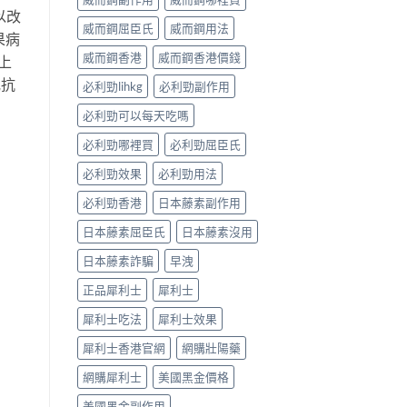
以改
威而鋼屈臣氏
威而鋼用法
果病
威而鋼香港
威而鋼香港價錢
上
或抗
必利勁lihkg
必利勁副作用
必利勁可以每天吃嗎
必利勁哪裡買
必利勁屈臣氏
必利勁效果
必利勁用法
必利勁香港
日本藤素副作用
日本藤素屈臣氏
日本藤素沒用
日本藤素詐騙
早洩
正品犀利士
犀利士
犀利士吃法
犀利士效果
犀利士香港官網
網購壯陽藥
網購犀利士
美國黑金價格
美國黑金副作用