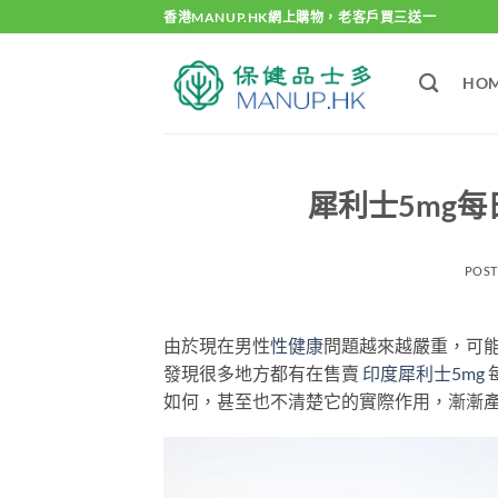
Skip
香港MANUP.HK網上購物，老客戶買三送一
to
content
HO
犀利士5mg
POS
由於現在男性
性健康
問題越來越嚴重，可能
發現很多地方都有在售賣
印度犀利士5mg
如何，甚至也不清楚它的實際作用，漸漸