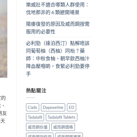
樂威壯不適合哪類人群使用：
伐地那非的 6 類避開場景
陽痿復發的原因及威而鋼按需
服用的必要性
必利勁（達泊西汀）點解唔該
同葡萄柚（西柚）同枱？藥
師：中秋食柚、朝早飲西柚汁
降血壓嗰啲，食緊必利勁要停
手
熱點關注
定的
陰、
Cialis
Dapoxetine
ED
朋友
Tadalafil
Tadalafil Tablets
今天
威而鋼份量
威而鋼價格
威而鋼副作用
威而鋼哪裡買