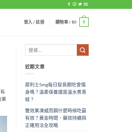
登入 / 註冊
購物車 /
$
0
0
近期文章
犀利士5mg每日錠長期吃會傷
也有
身嗎？溫柔保養還是溫水煮青
效果
蛙？
雙效果凍威而鋼什麼時候吃最
有效？黃金時間、藥效持續與
正確用法全攻略