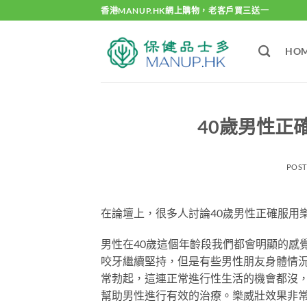
Skip
香港MANUP.HK網上購物，老客戶買三送一
to
content
HO
40歲男性正
POS
在論壇上，很多人討論40歲男性正確服用
男性在40歲這個年齡段我們都會明顯的感
咬牙繼續堅持，但是有些男性朋友身體情
常勃起，這連正常進行性生活的機會都沒
幫助男性進行有效的治療。樂威壯效果非