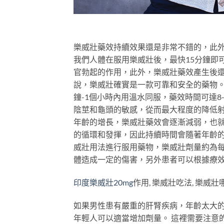
樂威壯藥效持續效果還是非常不錯的，此
我們人體在服用樂威壯後，最快15分鐘即
官勃起的作用，此外，樂威壯藥效產生後
說，樂威壯確實是一款可靠和安全的藥物
鐘-1個小時內用溫水同服，藥效時間可達
陰莖和龜頭的敏感，從而最大程度的降低
年齡的增長，樂威壯藥效會逐漸減弱，也
的循環和發揮，因此持續時間會隨著年齡的
威壯用法進行服用藥物，樂威壯劑量約為每次
體造成一定的傷害，另外患者可以根據療效
印度樂威壯20mg
作用, 樂威壯吃法, 樂威壯
如果男性患有嚴重的肝腎疾病，年齡太大
年輕人可以適當增加劑量。 這裡需要注意