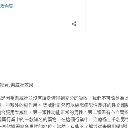
裡買, 樂威壯效果
能是因為樂威壯並沒有讓身體得到充分的吸收，我們不可隨意為
一些額外的副作用。 樂威壯雖然可以給陽痿男性良好的性交體
適合服用樂威壯，第一類性功能正常的男性。第二類患有心血管
陽藥行業中的一款知名的藥物，在這個行業中，治療過上千名男
一直佔據著總多男性的地位。當然，有些不了解或從未服用樂威