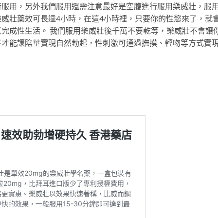
時服用，另外我們服用還需注意最好是空腹進行服用樂威壯，服
威壯藥效可長達4小時，在這4小時裡，只要你的性慾來了，就
完成性生活。 我們服用樂威壯後千萬不要乾等，樂威壯不會讓
下才能讓陰莖實現自然勃起，性刺激可通過撫摸、輕吻等方式實