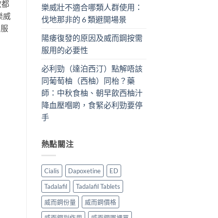
效都
樂威壯不適合哪類人群使用：
樂威
伐地那非的 6 類避開場景
們服
陽痿復發的原因及威而鋼按需
服用的必要性
必利勁（達泊西汀）點解唔該
同葡萄柚（西柚）同枱？藥
師：中秋食柚、朝早飲西柚汁
降血壓嗰啲，食緊必利勁要停
手
熱點關注
Cialis
Dapoxetine
ED
Tadalafil
Tadalafil Tablets
威而鋼份量
威而鋼價格
威而鋼副作用
威而鋼哪裡買