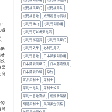
威而鋼屈臣氏
威而鋼用法
威而鋼香港
威而鋼香港價錢
藥，
必利勁lihkg
必利勁副作用
性器
必利勁可以每天吃嗎
來
必利勁哪裡買
必利勁屈臣氏
分
必利勁效果
必利勁用法
降低
隨著
必利勁香港
日本藤素副作用
藥效
日本藤素屈臣氏
日本藤素沒用
確樂
日本藤素詐騙
早洩
對身
正品犀利士
犀利士
犀利士吃法
犀利士效果
犀利士香港官網
網購壯陽藥
行的
網購犀利士
美國黑金價格
身體
美國黑金副作用