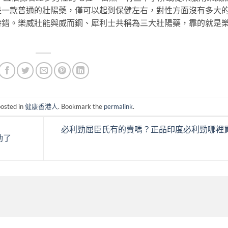
是一款普通的壯陽藥，僅可以起到保健左右，對性方面沒有多大
特錯。樂威壯能與威而鋼、犀利士共稱為三大壯陽藥，靠的就是
posted in
健康香港人
. Bookmark the
permalink
.
必利勁屈臣氏有的賣嗎？正品印度必利勁哪裡
動了