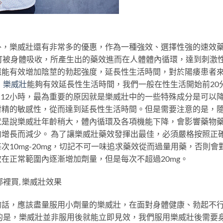
外，樂威壯還有非常多的優惠，作為一種強效、選擇性強的速效
可被身體吸收，所產生出的藥效進而在人體體內循環，達到刺激
還能有效增加陰莖的勃起強度，延長性生活時間，對於陽痿患者
。
樂威壯
能夠有效延長性生活時間，我們一般在性生活開始前20
8-12小時，最為重要的原因就是樂威壯中的一些特殊成分是可以
射精的敏感性，從而達到延長性生活時間。但是需要注意的是，
就是說樂威壯年齡稍大，體內循環及各項機能下降，會影響藥物
增長而減少。 為了讓樂威壯藥效發揮出最佳，必須嚴格按照正
10mg-20mg，切記不可一味追求藥效從而過量用藥，否則會
在正常範圍內逐漸增加劑量，但是每次不超過20mg。
哪裡買, 樂威壯效果
的話，應該盡量服用小劑量的樂威壯，在面對身體健康、勃起不
的是，樂威壯並非服用後就能立即見效，我們服用樂威壯後需要