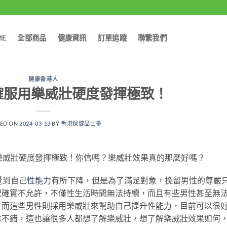
ME
全部商品
健康資訊
訂單追蹤
聯繫我們
健康香港人
確服用樂威壯硬度發揮極致！
TED ON
2024-03-13
BY
香港保健品士多
樂威壯硬度發揮極致！你信嗎？樂威壯效果真的那麼好嗎？
覺到自己
性能力
有所下降，但是為了滿足對象，挽留男性的尊嚴
況確實不允許，不僅性生活時間無法持續，而且有些男性甚至無
，而這些男性則採用樂威壯來幫助自己提升性能力，目前可以很
常不錯，這也讓很多人都想了解樂威壯，想了解樂威壯效果如何