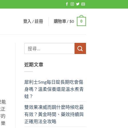
登入 / 註冊
購物車 /
$
0
0
近期文章
犀利士5mg每日錠長期吃會傷
身嗎？溫柔保養還是溫水煮青
蛙？
只能
雙效果凍威而鋼什麼時候吃最
法正
有效？黃金時間、藥效持續與
好的
正確用法全攻略
，樂