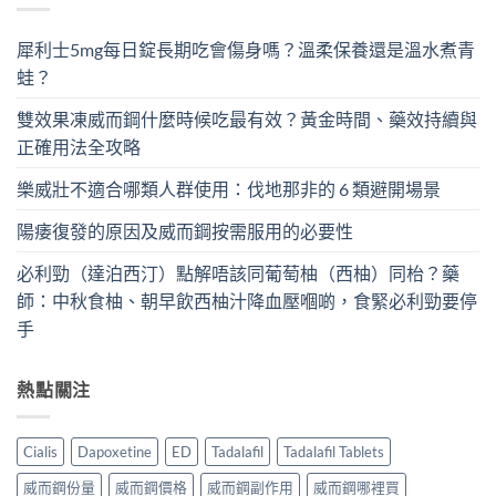
犀利士5mg每日錠長期吃會傷身嗎？溫柔保養還是溫水煮青
蛙？
雙效果凍威而鋼什麼時候吃最有效？黃金時間、藥效持續與
正確用法全攻略
樂威壯不適合哪類人群使用：伐地那非的 6 類避開場景
陽痿復發的原因及威而鋼按需服用的必要性
必利勁（達泊西汀）點解唔該同葡萄柚（西柚）同枱？藥
師：中秋食柚、朝早飲西柚汁降血壓嗰啲，食緊必利勁要停
手
熱點關注
Cialis
Dapoxetine
ED
Tadalafil
Tadalafil Tablets
威而鋼份量
威而鋼價格
威而鋼副作用
威而鋼哪裡買