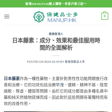
Skip
香港MANUP.HK網上購物，老客戶買三送一
to
content
0
健康香港人
日本藤素：成分、效果和最佳服用時
間的全面解析
POSTED ON
2024-03-09
BY
香港保健品士多
日本藤素
作為一種性藥物，主要針對男性性功能問題進行改
善和治療。它的功效包括治療
早洩
、遺精、精神不振、陰莖
過軟、腎虛、體弱等問題。由於它的成分都是由多種名貴中
藥和純天然植物提煉而成，因此對於這些問題有著獨特而有
效的改善作用。