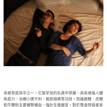
赤根草是其中之一，它是罕見的名貴中草藥，具有增強人體
免疫力、治療小便不利、風邪頑痹等功效。而雄鹿鞭、虎鞭
和牛鞭則主要補腎補血、強壯生殖器官，對於腎虛勞損者來