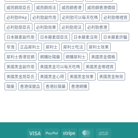
威而鋼屈臣氏
威而鋼用法
威而鋼香港
威而鋼香港價錢
必利勁lihkg
必利勁副作用
必利勁可以每天吃嗎
必利勁哪裡買
必利勁屈臣氏
必利勁效果
必利勁用法
必利勁香港
日本藤素副作用
日本藤素屈臣氏
日本藤素沒用
日本藤素詐騙
早洩
正品犀利士
犀利士
犀利士吃法
犀利士效果
犀利士香港官網
網購壯陽藥
網購犀利士
美國黑金價格
美國黑金副作用
美國黑金可以每天吃嗎
美國黑金哪裡買
美國黑金屈臣氏
美國黑金心得
美國黑金效果
美國黑金無效
陽痿
香港保健品
香港壯陽藥
香港網購
Visa
PayPal
Stripe
MasterCard
Cash