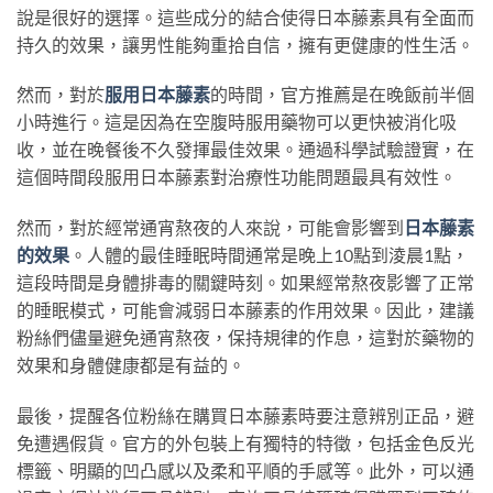
說是很好的選擇。這些成分的結合使得日本藤素具有全面而
持久的效果，讓男性能夠重拾自信，擁有更健康的性生活。
然而，對於
服用日本藤素
的時間，官方推薦是在晚飯前半個
小時進行。這是因為在空腹時服用藥物可以更快被消化吸
收，並在晚餐後不久發揮最佳效果。通過科學試驗證實，在
這個時間段服用日本藤素對治療性功能問題最具有效性。
然而，對於經常通宵熬夜的人來說，可能會影響到
日本藤素
的效果
。人體的最佳睡眠時間通常是晚上10點到淩晨1點，
這段時間是身體排毒的關鍵時刻。如果經常熬夜影響了正常
的睡眠模式，可能會減弱日本藤素的作用效果。因此，建議
粉絲們儘量避免通宵熬夜，保持規律的作息，這對於藥物的
效果和身體健康都是有益的。
最後，提醒各位粉絲在購買日本藤素時要注意辨別正品，避
免遭遇假貨。官方的外包裝上有獨特的特徵，包括金色反光
標籤、明顯的凹凸感以及柔和平順的手感等。此外，可以通