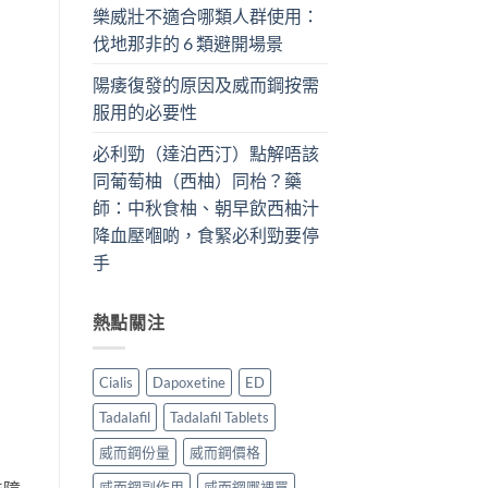
樂威壯不適合哪類人群使用：
伐地那非的 6 類避開場景
陽痿復發的原因及威而鋼按需
服用的必要性
必利勁（達泊西汀）點解唔該
同葡萄柚（西柚）同枱？藥
師：中秋食柚、朝早飲西柚汁
降血壓嗰啲，食緊必利勁要停
手
熱點關注
Cialis
Dapoxetine
ED
Tadalafil
Tadalafil Tablets
威而鋼份量
威而鋼價格
威而鋼副作用
威而鋼哪裡買