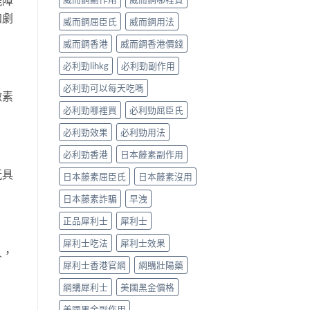
能障
加劇
威而鋼屈臣氏
威而鋼用法
威而鋼香港
威而鋼香港價錢
必利勁lihkg
必利勁副作用
必利勁可以每天吃嗎
激素
必利勁哪裡買
必利勁屈臣氏
必利勁效果
必利勁用法
必利勁香港
日本藤素副作用
玩具
日本藤素屈臣氏
日本藤素沒用
日本藤素詐騙
早洩
正品犀利士
犀利士
犀利士吃法
犀利士效果
人，
犀利士香港官網
網購壯陽藥
網購犀利士
美國黑金價格
美國黑金副作用