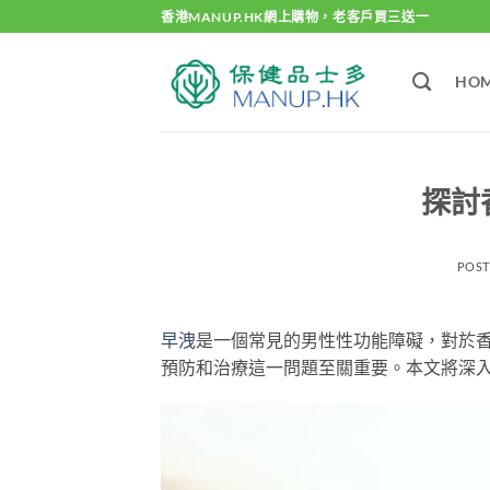
Skip
香港MANUP.HK網上購物，老客戶買三送一
to
content
HO
探討
POS
早洩
是一個常見的男性性功能障礙，對於
預防和治療這一問題至關重要。本文將深