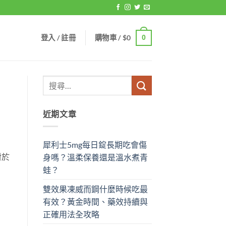
登入 / 註冊
購物車 /
$
0
0
近期文章
犀利士5mg每日錠長期吃會傷
對於
身嗎？溫柔保養還是溫水煮青
蛙？
雙效果凍威而鋼什麼時候吃最
有效？黃金時間、藥效持續與
正確用法全攻略