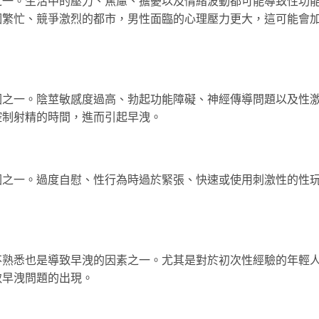
之一。生活中的壓力、焦慮、擔憂以及情緒波動都可能導致性功
個繁忙、競爭激烈的都市，男性面臨的心理壓力更大，這可能會
因之一。陰莖敏感度過高、勃起功能障礙、神經傳導問題以及性
控制射精的時間，進而引起早洩。
因之一。過度自慰、性行為時過於緊張、快速或使用刺激性的性
不熟悉也是導致早洩的因素之一。尤其是對於初次性經驗的年輕
致早洩問題的出現。