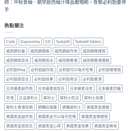
師：中秋食柚、朝早飲西柚汁降血壓嗰啲，食緊必利勁要停
手
熱點關注
Cialis
Dapoxetine
ED
Tadalafil
Tadalafil Tablets
威而鋼份量
威而鋼價格
威而鋼副作用
威而鋼哪裡買
威而鋼屈臣氏
威而鋼用法
威而鋼香港
威而鋼香港價錢
必利勁lihkg
必利勁副作用
必利勁可以每天吃嗎
必利勁哪裡買
必利勁屈臣氏
必利勁效果
必利勁用法
必利勁香港
日本藤素副作用
日本藤素屈臣氏
日本藤素沒用
日本藤素詐騙
早洩
正品犀利士
犀利士
犀利士吃法
犀利士效果
犀利士香港官網
網購壯陽藥
網購犀利士
美國黑金價格
美國黑金副作用
美國黑金可以每天吃嗎
美國黑金哪裡買
美國黑金屈臣氏
美國黑金心得
美國黑金效果
美國黑金無效