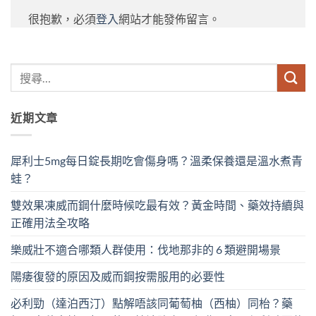
很抱歉，必須
登入
網站才能發佈留言。
近期文章
犀利士5mg每日錠長期吃會傷身嗎？溫柔保養還是溫水煮青
蛙？
雙效果凍威而鋼什麼時候吃最有效？黃金時間、藥效持續與
正確用法全攻略
樂威壯不適合哪類人群使用：伐地那非的 6 類避開場景
陽痿復發的原因及威而鋼按需服用的必要性
必利勁（達泊西汀）點解唔該同葡萄柚（西柚）同枱？藥