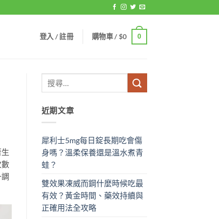
登入 / 註冊
購物車 /
$
0
0
近期文章
犀利士5mg每日錠長期吃會傷
著生
身嗎？溫柔保養還是溫水煮青
次數
蛙？
一調
雙效果凍威而鋼什麼時候吃最
有效？黃金時間、藥效持續與
正確用法全攻略