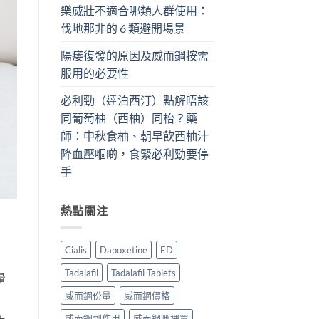
樂威壯不適合哪類人群使用：
伐地那非的 6 類避開場景
陽痿復發的原因及威而鋼按需
服用的必要性
必利勁（達泊西汀）點解唔該
同葡萄柚（西柚）同枱？藥
師：中秋食柚、朝早飲西柚汁
降血壓嗰啲，食緊必利勁要停
手
熱點關注
Cialis
Dapoxetine
ED
Tadalafil
Tadalafil Tablets
量
威而鋼份量
威而鋼價格
威而鋼副作用
威而鋼哪裡買