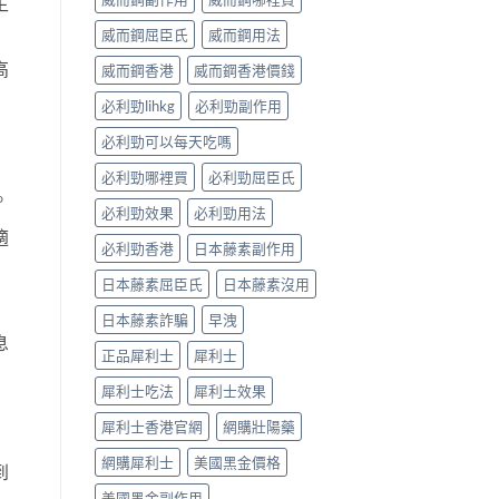
生
威而鋼屈臣氏
威而鋼用法
高
威而鋼香港
威而鋼香港價錢
必利勁lihkg
必利勁副作用
必利勁可以每天吃嗎
必利勁哪裡買
必利勁屈臣氏
。
必利勁效果
必利勁用法
適
必利勁香港
日本藤素副作用
日本藤素屈臣氏
日本藤素沒用
日本藤素詐騙
早洩
息
正品犀利士
犀利士
犀利士吃法
犀利士效果
犀利士香港官網
網購壯陽藥
網購犀利士
美國黑金價格
到
美國黑金副作用