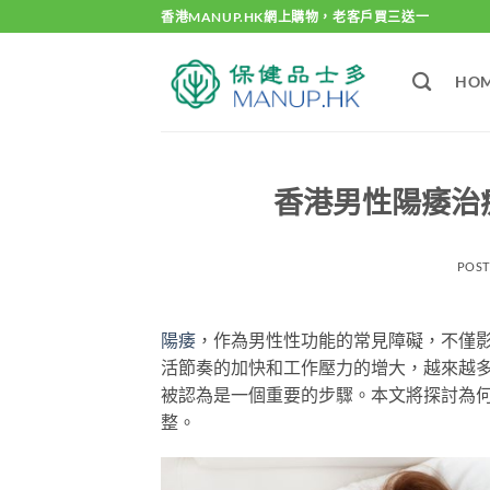
Skip
香港MANUP.HK網上購物，老客戶買三送一
to
content
HO
香港男性陽痿治
POS
陽痿
，作為男性性功能的常見障礙，不僅
活節奏的加快和工作壓力的增大，越來越
被認為是一個重要的步驟。本文將探討為
整。