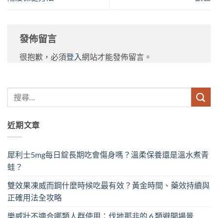
發佈留言
很抱歉，必須
登入
網站才能發佈留言。
近期文章
犀利士5mg每日錠長期吃會傷身嗎？溫柔保養還是溫水煮青
蛙？
雙效果凍威而鋼什麼時候吃最有效？黃金時間、藥效持續與
正確用法全攻略
樂威壯不適合哪類人群使用：伐地那非的 6 類避開場景