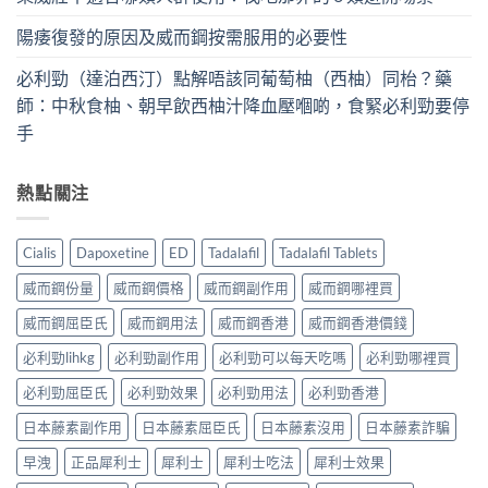
陽痿復發的原因及威而鋼按需服用的必要性
必利勁（達泊西汀）點解唔該同葡萄柚（西柚）同枱？藥
師：中秋食柚、朝早飲西柚汁降血壓嗰啲，食緊必利勁要停
手
熱點關注
Cialis
Dapoxetine
ED
Tadalafil
Tadalafil Tablets
威而鋼份量
威而鋼價格
威而鋼副作用
威而鋼哪裡買
威而鋼屈臣氏
威而鋼用法
威而鋼香港
威而鋼香港價錢
必利勁lihkg
必利勁副作用
必利勁可以每天吃嗎
必利勁哪裡買
必利勁屈臣氏
必利勁效果
必利勁用法
必利勁香港
日本藤素副作用
日本藤素屈臣氏
日本藤素沒用
日本藤素詐騙
早洩
正品犀利士
犀利士
犀利士吃法
犀利士效果