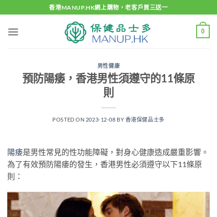
Skip
香港MANUP.HK網上購物，老客戶買三送一
to
content
0
男性健康
預防陽痿，香港男性須遵守的11條原
則
POSTED ON
2023-12-08
BY
香港保健品士多
陽痿
是男性常見的性功能障礙，對身心健康造成嚴重影響。
為了有效預防陽痿的發生，香港男性必須遵守以下11條原
則：