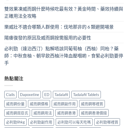
雙效果凍威而鋼什麼時候吃最有效？黃金時間、藥效持續與
正確用法全攻略
樂威壯不適合哪類人群使用：伐地那非的 6 類避開場景
陽痿復發的原因及威而鋼按需服用的必要性
必利勁（達泊西汀）點解唔該同葡萄柚（西柚）同枱？藥
師：中秋食柚、朝早飲西柚汁降血壓嗰啲，食緊必利勁要停
手
熱點關注
Cialis
Dapoxetine
ED
Tadalafil
Tadalafil Tablets
威而鋼份量
威而鋼價格
威而鋼副作用
威而鋼哪裡買
威而鋼屈臣氏
威而鋼用法
威而鋼香港
威而鋼香港價錢
必利勁lihkg
必利勁副作用
必利勁可以每天吃嗎
必利勁哪裡買