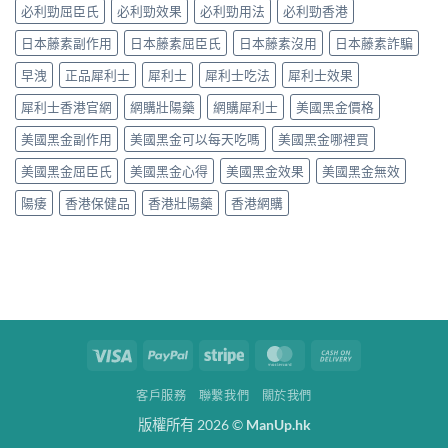
必利勁屈臣氏
必利勁效果
必利勁用法
必利勁香港
日本藤素副作用
日本藤素屈臣氏
日本藤素沒用
日本藤素詐騙
早洩
正品犀利士
犀利士
犀利士吃法
犀利士效果
犀利士香港官網
網購壯陽藥
網購犀利士
美國黑金價格
美國黑金副作用
美國黑金可以每天吃嗎
美國黑金哪裡買
美國黑金屈臣氏
美國黑金心得
美國黑金效果
美國黑金無效
陽痿
香港保健品
香港壯陽藥
香港網購
Visa
PayPal
Stripe
MasterCard
Cash
On
客戶服務
聯繫我們
關於我們
Delivery
版權所有 2026 ©
ManUp.hk