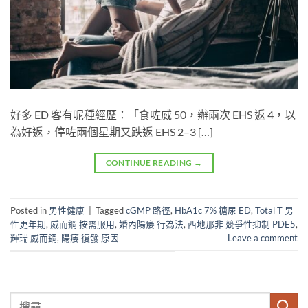
好多 ED 客有呢種經歷：「食咗威 50，辦兩次 EHS 返 4，以
為好返，停咗兩個星期又跌返 EHS 2–3 […]
CONTINUE READING
→
Posted in
男性健康
|
Tagged
cGMP 路徑
,
HbA1c 7% 糖尿 ED
,
Total T 男
性更年期
,
威而鋼 按需服用
,
婚內陽痿 行為法
,
西地那非 競爭性抑制 PDE5
,
輝瑞 威而鋼
,
陽痿 復發 原因
Leave a comment