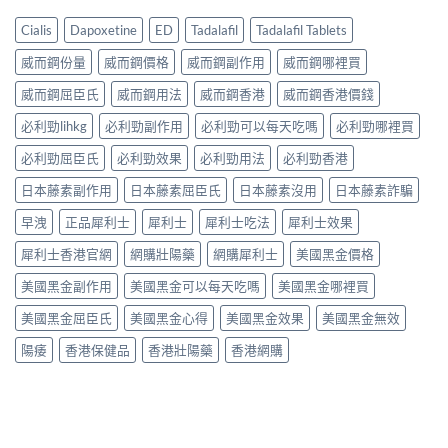
Cialis
Dapoxetine
ED
Tadalafil
Tadalafil Tablets
威而鋼份量
威而鋼價格
威而鋼副作用
威而鋼哪裡買
威而鋼屈臣氏
威而鋼用法
威而鋼香港
威而鋼香港價錢
必利勁lihkg
必利勁副作用
必利勁可以每天吃嗎
必利勁哪裡買
必利勁屈臣氏
必利勁效果
必利勁用法
必利勁香港
日本藤素副作用
日本藤素屈臣氏
日本藤素沒用
日本藤素詐騙
早洩
正品犀利士
犀利士
犀利士吃法
犀利士效果
犀利士香港官網
網購壯陽藥
網購犀利士
美國黑金價格
美國黑金副作用
美國黑金可以每天吃嗎
美國黑金哪裡買
美國黑金屈臣氏
美國黑金心得
美國黑金效果
美國黑金無效
陽痿
香港保健品
香港壯陽藥
香港網購