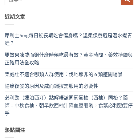
近期文章
犀利士5mg每日錠長期吃會傷身嗎？溫柔保養還是溫水煮青
蛙？
雙效果凍威而鋼什麼時候吃最有效？黃金時間、藥效持續與
正確用法全攻略
樂威壯不適合哪類人群使用：伐地那非的 6 類避開場景
陽痿復發的原因及威而鋼按需服用的必要性
必利勁（達泊西汀）點解唔該同葡萄柚（西柚）同枱？藥
師：中秋食柚、朝早飲西柚汁降血壓嗰啲，食緊必利勁要停
手
熱點關注