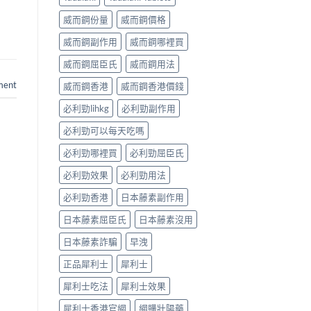
威而鋼份量
威而鋼價格
威而鋼副作用
威而鋼哪裡買
威而鋼屈臣氏
威而鋼用法
ment
威而鋼香港
威而鋼香港價錢
必利勁lihkg
必利勁副作用
必利勁可以每天吃嗎
必利勁哪裡買
必利勁屈臣氏
必利勁效果
必利勁用法
必利勁香港
日本藤素副作用
日本藤素屈臣氏
日本藤素沒用
日本藤素詐騙
早洩
正品犀利士
犀利士
犀利士吃法
犀利士效果
犀利士香港官網
網購壯陽藥