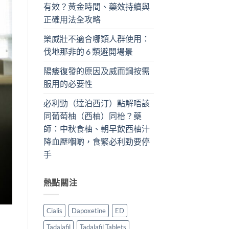
有效？黃金時間、藥效持續與
正確用法全攻略
樂威壯不適合哪類人群使用：
伐地那非的 6 類避開場景
陽痿復發的原因及威而鋼按需
服用的必要性
必利勁（達泊西汀）點解唔該
同葡萄柚（西柚）同枱？藥
師：中秋食柚、朝早飲西柚汁
降血壓嗰啲，食緊必利勁要停
手
熱點關注
Cialis
Dapoxetine
ED
Tadalafil
Tadalafil Tablets