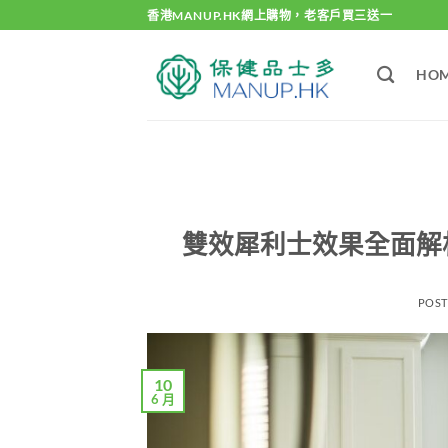
Skip
香港MANUP.HK網上購物，老客戶買三送一
to
content
HO
雙效犀利士效果全面解
POS
10
6 月