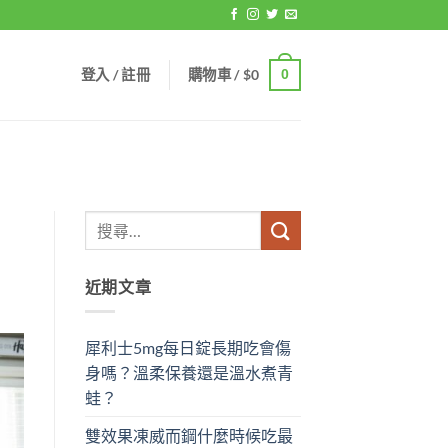
登入 / 註冊
購物車 /
$
0
0
近期文章
犀利士5mg每日錠長期吃會傷
身嗎？溫柔保養還是溫水煮青
蛙？
雙效果凍威而鋼什麼時候吃最