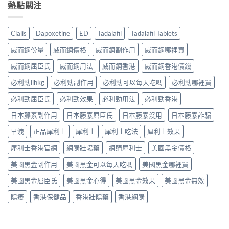
熱點關注
Cialis
Dapoxetine
ED
Tadalafil
Tadalafil Tablets
威而鋼份量
威而鋼價格
威而鋼副作用
威而鋼哪裡買
威而鋼屈臣氏
威而鋼用法
威而鋼香港
威而鋼香港價錢
必利勁lihkg
必利勁副作用
必利勁可以每天吃嗎
必利勁哪裡買
必利勁屈臣氏
必利勁效果
必利勁用法
必利勁香港
日本藤素副作用
日本藤素屈臣氏
日本藤素沒用
日本藤素詐騙
早洩
正品犀利士
犀利士
犀利士吃法
犀利士效果
犀利士香港官網
網購壯陽藥
網購犀利士
美國黑金價格
美國黑金副作用
美國黑金可以每天吃嗎
美國黑金哪裡買
美國黑金屈臣氏
美國黑金心得
美國黑金效果
美國黑金無效
陽痿
香港保健品
香港壯陽藥
香港網購