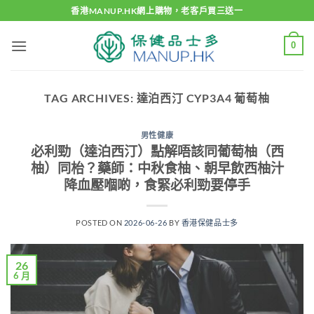
Skip
香港MANUP.HK網上購物，老客戶買三送一
to
content
0
TAG ARCHIVES:
達泊西汀 CYP3A4 葡萄柚
男性健康
必利勁（達泊西汀）點解唔該同葡萄柚（西
柚）同枱？藥師：中秋食柚、朝早飲西柚汁
降血壓嗰啲，食緊必利勁要停手
POSTED ON
2026-06-26
BY
香港保健品士多
26
6 月