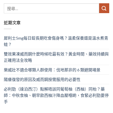
近期文章
犀利士5mg每日錠長期吃會傷身嗎？溫柔保養還是溫水煮青
蛙？
雙效果凍威而鋼什麼時候吃最有效？黃金時間、藥效持續與
正確用法全攻略
樂威壯不適合哪類人群使用：伐地那非的 6 類避開場景
陽痿復發的原因及威而鋼按需服用的必要性
必利勁（達泊西汀）點解唔該同葡萄柚（西柚）同枱？藥
師：中秋食柚、朝早飲西柚汁降血壓嗰啲，食緊必利勁要停
手