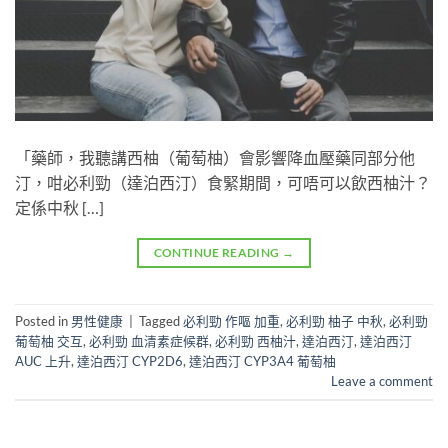
「藥師，我聽講西柚（葡萄柚）會影響降血壓藥同部分他
汀，咁必利勁（達泊西汀）食緊期間，可唔可以飲西柚汁？
定係中秋 […]
CONTINUE READING
→
Posted in
男性健康
|
Tagged
必利勁 作嘔 加重
,
必利勁 柚子 中秋
,
必利勁
葡萄柚 交互
,
必利勁 血清素症候群
,
必利勁 西柚汁
,
達泊西汀
,
達泊西汀
AUC 上升
,
達泊西汀 CYP2D6
,
達泊西汀 CYP3A4 葡萄柚
Leave a comment