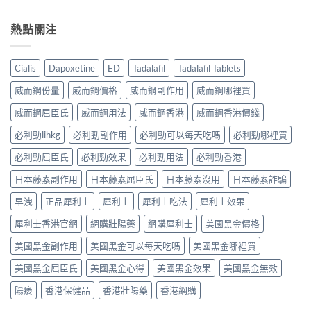
熱點關注
Cialis
Dapoxetine
ED
Tadalafil
Tadalafil Tablets
威而鋼份量
威而鋼價格
威而鋼副作用
威而鋼哪裡買
威而鋼屈臣氏
威而鋼用法
威而鋼香港
威而鋼香港價錢
必利勁lihkg
必利勁副作用
必利勁可以每天吃嗎
必利勁哪裡買
必利勁屈臣氏
必利勁效果
必利勁用法
必利勁香港
日本藤素副作用
日本藤素屈臣氏
日本藤素沒用
日本藤素詐騙
早洩
正品犀利士
犀利士
犀利士吃法
犀利士效果
犀利士香港官網
網購壯陽藥
網購犀利士
美國黑金價格
美國黑金副作用
美國黑金可以每天吃嗎
美國黑金哪裡買
美國黑金屈臣氏
美國黑金心得
美國黑金效果
美國黑金無效
陽痿
香港保健品
香港壯陽藥
香港網購