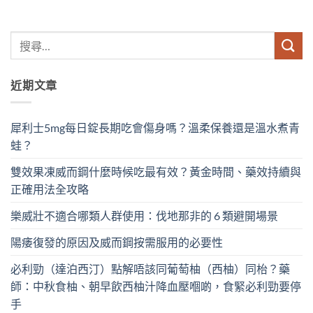
近期文章
犀利士5mg每日錠長期吃會傷身嗎？溫柔保養還是溫水煮青
蛙？
雙效果凍威而鋼什麼時候吃最有效？黃金時間、藥效持續與
正確用法全攻略
樂威壯不適合哪類人群使用：伐地那非的 6 類避開場景
陽痿復發的原因及威而鋼按需服用的必要性
必利勁（達泊西汀）點解唔該同葡萄柚（西柚）同枱？藥
師：中秋食柚、朝早飲西柚汁降血壓嗰啲，食緊必利勁要停
手