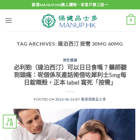
Skip
香港MANUP.HK網上購物，老客戶買三送一
to
content
0
TAG ARCHIVES:
達泊西汀 按需 30MG 60MG
男性健康
必利勁（達泊西汀）可以日日食嗎？藥師聽
到頭痛：呢個係灰產話術借咗犀利士5mg每
日錠嘅殼，正本 label 寫死「按需」
POSTED ON
2026-06-26
BY
香港保健品士多
26
6 月