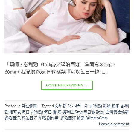
「藥師，必利勁（Priligy／達泊西汀）盒面寫 30mg、
60mg，我見啲 Post 同代購話『可以每日一粒 […]
CONTINUE READING
→
Posted in
男性健康
|
Tagged
必利勁 24小時 一次
,
必利勁 劑量 頻率
,
必利
勁 唔可以 每日
,
必利勁 每日 食 嗎
,
犀利士5mg 每日錠 對比
,
血清素症候群
達泊西汀
,
達泊西汀 作嘔 副作用
,
達泊西汀 按需 30mg 60mg
Leave a comment