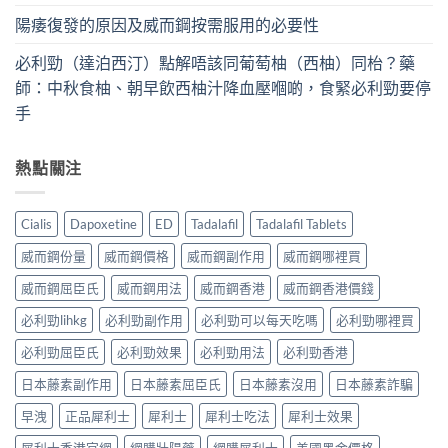
陽痿復發的原因及威而鋼按需服用的必要性
必利勁（達泊西汀）點解唔該同葡萄柚（西柚）同枱？藥
師：中秋食柚、朝早飲西柚汁降血壓嗰啲，食緊必利勁要停
手
熱點關注
Cialis
Dapoxetine
ED
Tadalafil
Tadalafil Tablets
威而鋼份量
威而鋼價格
威而鋼副作用
威而鋼哪裡買
威而鋼屈臣氏
威而鋼用法
威而鋼香港
威而鋼香港價錢
必利勁lihkg
必利勁副作用
必利勁可以每天吃嗎
必利勁哪裡買
必利勁屈臣氏
必利勁效果
必利勁用法
必利勁香港
日本藤素副作用
日本藤素屈臣氏
日本藤素沒用
日本藤素詐騙
早洩
正品犀利士
犀利士
犀利士吃法
犀利士效果
犀利士香港官網
網購壯陽藥
網購犀利士
美國黑金價格