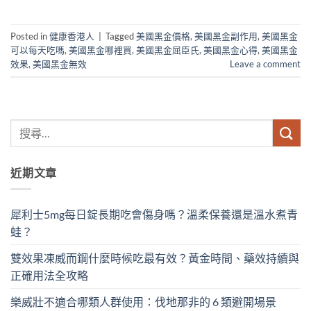
Posted in
健康香港人
|
Tagged
美國黑金價格
,
美國黑金副作用
,
美國黑金
可以每天吃嗎
,
美國黑金哪裡買
,
美國黑金屈臣氏
,
美國黑金心得
,
美國黑金
效果
,
美國黑金無效
Leave a comment
近期文章
犀利士5mg每日錠長期吃會傷身嗎？溫柔保養還是溫水煮青
蛙？
雙效果凍威而鋼什麼時候吃最有效？黃金時間、藥效持續與
正確用法全攻略
樂威壯不適合哪類人群使用：伐地那非的 6 類避開場景