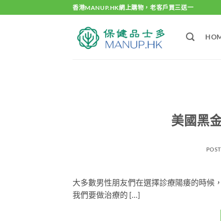
Skip
香港MANUP.HK網上購物，老客戶買三送一
to
content
HO
美國黑金b
POS
大多數男性朋友們在選擇診療陽痿的時候
我們要做治療的 […]