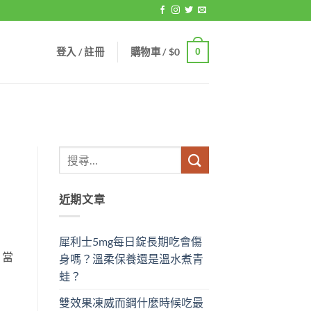
登入 / 註冊
購物車 /
$
0
0
近期文章
犀利士5mg每日錠長期吃會傷
，當
身嗎？溫柔保養還是溫水煮青
蛙？
雙效果凍威而鋼什麼時候吃最