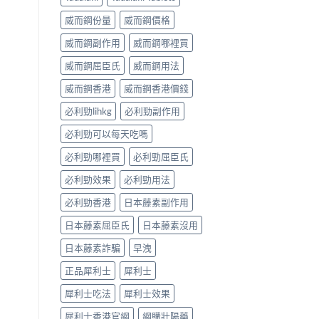
威而鋼份量
威而鋼價格
威而鋼副作用
威而鋼哪裡買
威而鋼屈臣氏
威而鋼用法
威而鋼香港
威而鋼香港價錢
必利勁lihkg
必利勁副作用
必利勁可以每天吃嗎
必利勁哪裡買
必利勁屈臣氏
必利勁效果
必利勁用法
必利勁香港
日本藤素副作用
日本藤素屈臣氏
日本藤素沒用
日本藤素詐騙
早洩
正品犀利士
犀利士
犀利士吃法
犀利士效果
犀利士香港官網
網購壯陽藥