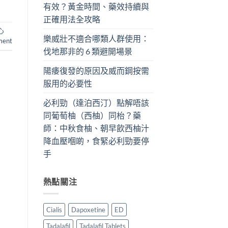
有效？黃金時間、藥效持續與
正確用法全攻略
心
樂威壯不適合哪類人群使用：
ment
伐地那非的 6 類避開場景
陽痿復發的原因及威而鋼按需
服用的必要性
必利勁（達泊西汀）點解唔該
同葡萄柚（西柚）同枱？藥
師：中秋食柚、朝早飲西柚汁
降血壓嗰啲，食緊必利勁要停
手
熱點關注
Cialis
Dapoxetine
ED
Tadalafil
Tadalafil Tablets