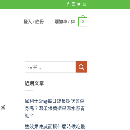
登入 / 註冊
購物車 /
$
0
0
近期文章
犀利士5mg每日錠長期吃會傷
，當
身嗎？溫柔保養還是溫水煮青
蛙？
雙效果凍威而鋼什麼時候吃最