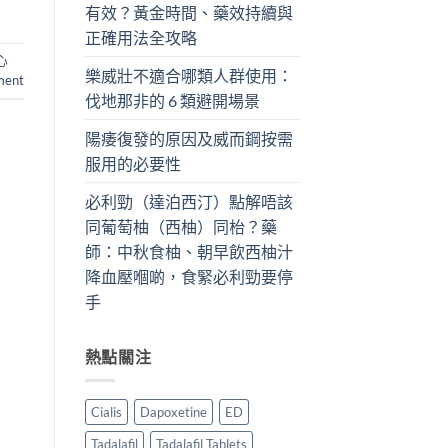
有效？黃金時間、藥效持續與
正確用法全攻略
心
樂威壯不適合哪類人群使用：
ment
伐地那非的 6 類避開場景
陽痿復發的原因及威而鋼按需
服用的必要性
必利勁（達泊西汀）點解唔該
同葡萄柚（西柚）同枱？藥
師：中秋食柚、朝早飲西柚汁
降血壓嗰啲，食緊必利勁要停
手
熱點關注
Cialis
Dapoxetine
ED
Tadalafil
Tadalafil Tablets