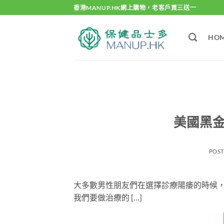
Skip
香港MANUP.HK網上購物，老客戶買三送一
to
content
HO
美國黑金b
POS
大多數男性朋友們在選擇診療陽痿的時候
我們要做治療的 […]