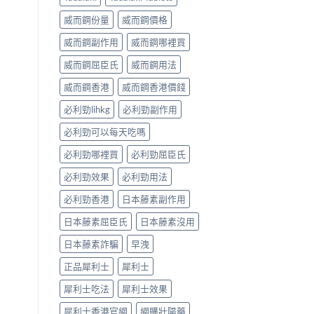
威而鋼份量
威而鋼價格
威而鋼副作用
威而鋼哪裡買
威而鋼屈臣氏
威而鋼用法
威而鋼香港
威而鋼香港價錢
必利勁lihkg
必利勁副作用
必利勁可以每天吃嗎
必利勁哪裡買
必利勁屈臣氏
必利勁效果
必利勁用法
必利勁香港
日本藤素副作用
日本藤素屈臣氏
日本藤素沒用
日本藤素詐騙
早洩
正品犀利士
犀利士
犀利士吃法
犀利士效果
犀利士香港官網
網購壯陽藥