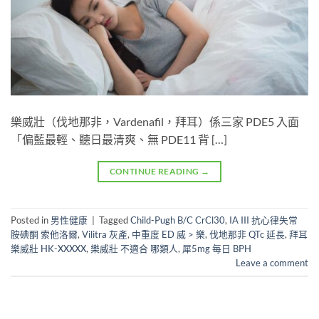
樂威壯（伐地那非，Vardenafil，拜耳）係三家 PDE5 入面
「偏藍最輕、聽日最清爽、無 PDE11 背 […]
CONTINUE READING
→
Posted in
男性健康
|
Tagged
Child-Pugh B/C CrCl30
,
IA III 抗心律失常
胺碘酮 索他洛爾
,
Vilitra 灰產
,
中重度 ED 威 > 樂
,
伐地那非 QTc 延長
,
拜耳
樂威壯 HK-XXXXX
,
樂威壯 不適合 哪類人
,
犀5mg 每日 BPH
Leave a comment