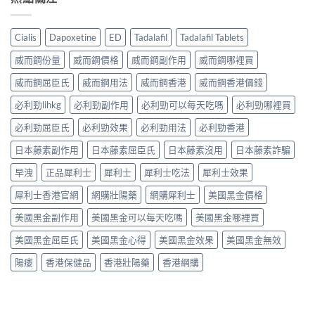
Cialis
Dapoxetine
ED
Tadalafil
Tadalafil Tablets
威而鋼份量
威而鋼價格
威而鋼副作用
威而鋼哪裡買
威而鋼屈臣氏
威而鋼用法
威而鋼香港
威而鋼香港價錢
必利勁lihkg
必利勁副作用
必利勁可以每天吃嗎
必利勁哪裡買
必利勁屈臣氏
必利勁效果
必利勁用法
必利勁香港
日本藤素副作用
日本藤素屈臣氏
日本藤素沒用
日本藤素詐騙
早洩
正品犀利士
犀利士
犀利士吃法
犀利士效果
犀利士香港官網
網購壯陽藥
網購犀利士
美國黑金價格
美國黑金副作用
美國黑金可以每天吃嗎
美國黑金哪裡買
美國黑金屈臣氏
美國黑金心得
美國黑金效果
美國黑金無效
陽痿
香港保健品
香港壯陽藥
香港網購