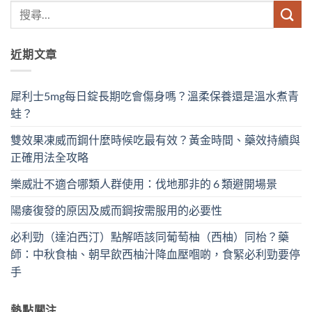
近期文章
犀利士5mg每日錠長期吃會傷身嗎？溫柔保養還是溫水煮青
蛙？
雙效果凍威而鋼什麼時候吃最有效？黃金時間、藥效持續與
正確用法全攻略
樂威壯不適合哪類人群使用：伐地那非的 6 類避開場景
陽痿復發的原因及威而鋼按需服用的必要性
必利勁（達泊西汀）點解唔該同葡萄柚（西柚）同枱？藥
師：中秋食柚、朝早飲西柚汁降血壓嗰啲，食緊必利勁要停
手
熱點關注