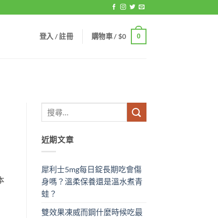
登入 / 註冊
購物車 /
$
0
0
近期文章
犀利士5mg每日錠長期吃會傷
本
身嗎？溫柔保養還是溫水煮青
蛙？
雙效果凍威而鋼什麼時候吃最