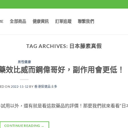
ME
全部商品
健康資訊
訂單追蹤
聯繫我們
TAG ARCHIVES:
日本藤素真假
男性健康
藥效比威而鋼偉哥好，副作用會更低！
TED ON
2022-11-12
BY
香港保健品士多
試用以外，還有就是看這款藥品的評價！那麼我們就來看看“日
CONTINUE READING
→