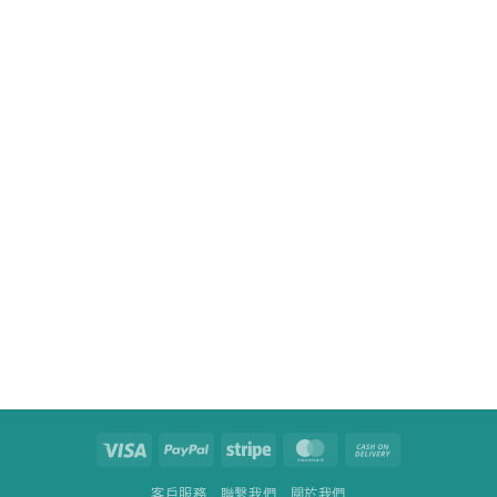
Visa
PayPal
Stripe
MasterCard
Cash
On
客戶服務
聯繫我們
關於我們