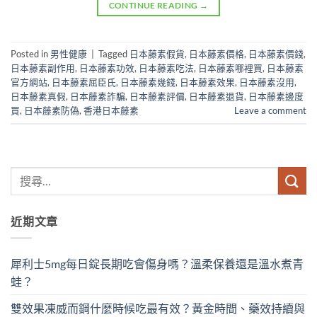
CONTINUE READING
→
Posted in
男性健康
|
Tagged
日本藤素假貨
,
日本藤素價格
,
日本藤素價錢
,
日本藤素副作用
,
日本藤素功效
,
日本藤素吃法
,
日本藤素哪裡買
,
日本藤素
官方網站
,
日本藤素屈臣氏
,
日本藤素幾錢
,
日本藤素效果
,
日本藤素沒用
,
日本藤素真假
,
日本藤素詐騙
,
日本藤素評價
,
日本藤素退貨
,
日本藤素邊度
買
,
日本藤素防偽
,
香港日本藤素
Leave a comment
近期文章
犀利士5mg每日錠長期吃會傷身嗎？溫柔保養還是溫水煮青
蛙？
雙效果凍威而鋼什麼時候吃最有效？黃金時間、藥效持續與