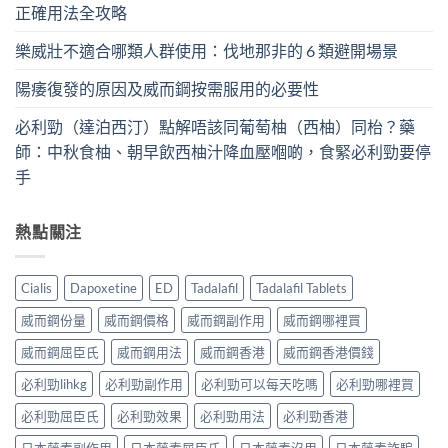
正確用法全攻略
樂威壯不適合哪類人群使用：伐地那非的 6 類避開場景
陽痿復發的原因及威而鋼按需服用的必要性
必利勁（達泊西汀）點解唔該同葡萄柚（西柚）同枱？藥
師：中秋食柚、朝早飲西柚汁降血壓嗰啲，食緊必利勁要停
手
熱點關注
Cialis
Dapoxetine
ED
Tadalafil
Tadalafil Tablets
威而鋼份量
威而鋼價格
威而鋼副作用
威而鋼哪裡買
威而鋼屈臣氏
威而鋼用法
威而鋼香港
威而鋼香港價錢
必利勁lihkg
必利勁副作用
必利勁可以每天吃嗎
必利勁哪裡買
必利勁屈臣氏
必利勁效果
必利勁用法
必利勁香港
日本藤素副作用
日本藤素屈臣氏
日本藤素沒用
日本藤素詐騙