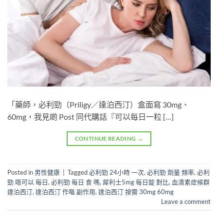
「藥師，必利勁（Priligy／達泊西汀）盒面寫 30mg、
60mg，我見啲 Post 同代購話『可以每日一粒 […]
CONTINUE READING
→
Posted in
男性健康
|
Tagged
必利勁 24小時 一次
,
必利勁 劑量 頻率
,
必利
勁 唔可以 每日
,
必利勁 每日 食 嗎
,
犀利士5mg 每日錠 對比
,
血清素症候群
達泊西汀
,
達泊西汀 作嘔 副作用
,
達泊西汀 按需 30mg 60mg
Leave a comment