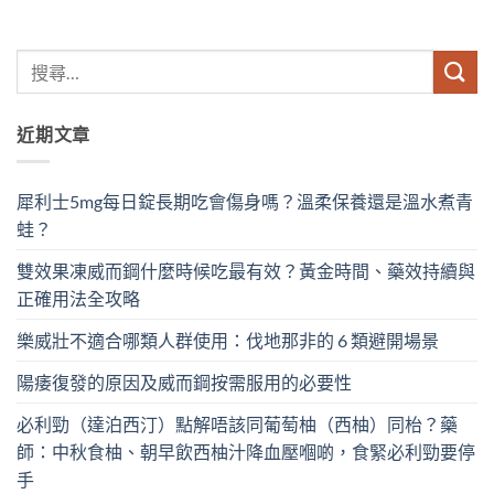
近期文章
犀利士5mg每日錠長期吃會傷身嗎？溫柔保養還是溫水煮青
蛙？
雙效果凍威而鋼什麼時候吃最有效？黃金時間、藥效持續與
正確用法全攻略
樂威壯不適合哪類人群使用：伐地那非的 6 類避開場景
陽痿復發的原因及威而鋼按需服用的必要性
必利勁（達泊西汀）點解唔該同葡萄柚（西柚）同枱？藥
師：中秋食柚、朝早飲西柚汁降血壓嗰啲，食緊必利勁要停
手