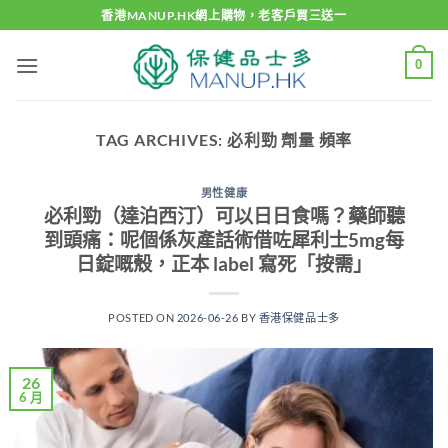
Skip
香港MANUP.HK網上購物，老客戶買三送一
to
content
0
TAG ARCHIVES:
必利勁 劑量 頻率
男性健康
必利勁（達泊西汀）可以日日食嗎？藥師聽
到頭痛：呢個係灰產話術借咗犀利士5mg每
日錠嘅殼，正本 label 寫死「按需」
POSTED ON
2026-06-26
BY
香港保健品士多
26
6 月