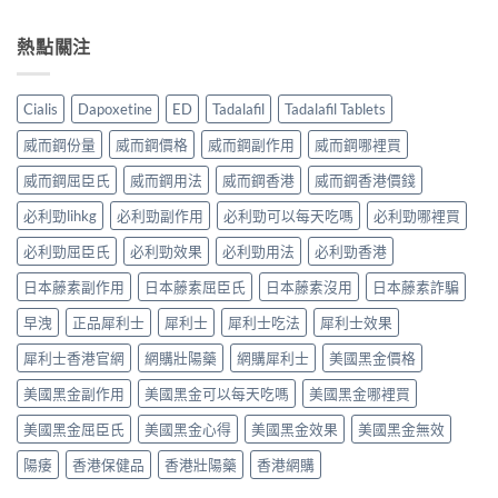
熱點關注
Cialis
Dapoxetine
ED
Tadalafil
Tadalafil Tablets
威而鋼份量
威而鋼價格
威而鋼副作用
威而鋼哪裡買
威而鋼屈臣氏
威而鋼用法
威而鋼香港
威而鋼香港價錢
必利勁lihkg
必利勁副作用
必利勁可以每天吃嗎
必利勁哪裡買
必利勁屈臣氏
必利勁效果
必利勁用法
必利勁香港
日本藤素副作用
日本藤素屈臣氏
日本藤素沒用
日本藤素詐騙
早洩
正品犀利士
犀利士
犀利士吃法
犀利士效果
犀利士香港官網
網購壯陽藥
網購犀利士
美國黑金價格
美國黑金副作用
美國黑金可以每天吃嗎
美國黑金哪裡買
美國黑金屈臣氏
美國黑金心得
美國黑金效果
美國黑金無效
陽痿
香港保健品
香港壯陽藥
香港網購